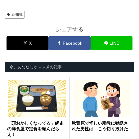
豆知識
シェアする
X
Facebook
LINE
今、あなたにオススメの記事
「頭おかしくなってる」網走
秋葉原で怪しい宗教に勧誘さ
の洋食屋で定食を頼んだら…
れた男性は…こう切り抜けた
え！