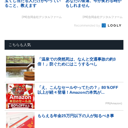
宝くじ当たる人だけがやってい
あなたの金運、今が変わる時か
ること、教えます
もしれません
[PR]合同会社デジタルファーム
[PR]合同会社デジタルファーム
Recommended by
こちらも人気
「温泉での突然死は、なんと交通事故の約3
倍！」防ぐためにはこうするべし
「え、こんなセールやってたの？」80％OFF
以上が続々登場！Amazonの本気が...
PR(Amazon)
もらえる年金25万円以下の人が知るべき事