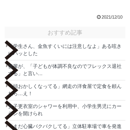
2021/12/10
おすすめ記事
「学生さん、金魚すくいには注意しなよ」ある呟き
にハッとした
後輩が、「子どもが体調不良なのでフレックス退社
する」と言い…
「頭おかしくなってる」網走の洋食屋で定食を頼ん
だら…え！
女子更衣室のシャワーを利用中、小学生男児にカー
テンを開けられ
「まだ心臓バクバクしてる」立体駐車場で車を発進