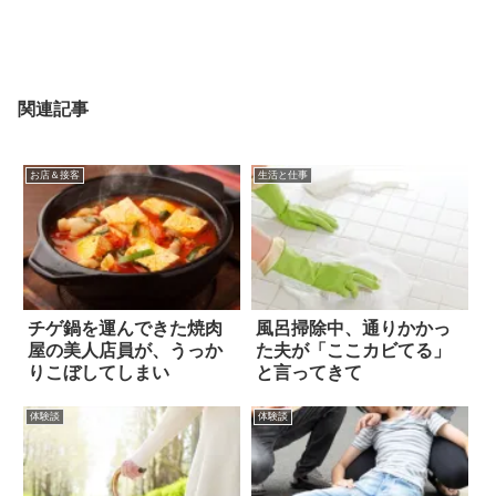
関連記事
お店＆接客
生活と仕事
チゲ鍋を運んできた焼肉
風呂掃除中、通りかかっ
屋の美人店員が、うっか
た夫が「ここカビてる」
りこぼしてしまい
と言ってきて
体験談
体験談