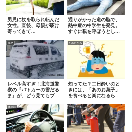
男児に杖を取られ転んだ
通りがかった道の脇で、
女性。直後、母親が駆け
熱中症の中学生を発見。
寄ってきて…
すぐに親を呼ぼうとした
ら…？
作品
ためになる
レベル高すぎ！北海道警
知ってた？二日酔いのと
察の『パトカーの雪だる
きには、「あのお菓子」
ま』が、どう見てもプロ
を食べると楽になるらし
の犯行
い！
体験談
生活と仕事