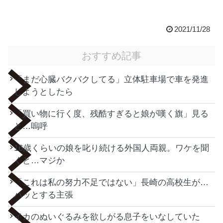
2021/11/28
おすすめ記事
「まだ心臓バクバクしてる」立体駐車場で車を発進
しようとしたら
「買い物に行く度、残酷すぎると娘が嘆く旗」見る
と…嗚呼
16歳くらいの娘を叱り続ける外国人両親。ワケを聞
くと…マジか
「これは私の努力不足ではない」長崎の高校生が…
ハッとする主張
イカのぬいぐるみを欲しがる息子をいなしていた