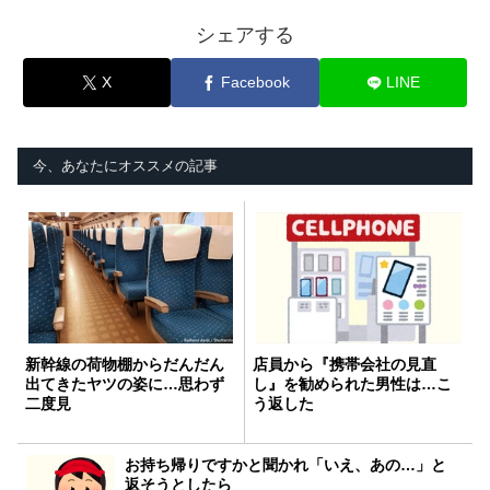
シェアする
X
Facebook
LINE
今、あなたにオススメの記事
新幹線の荷物棚からだんだん
店員から『携帯会社の見直
出てきたヤツの姿に…思わず
し』を勧められた男性は…こ
二度見
う返した
お持ち帰りですかと聞かれ「いえ、あの…」と
返そうとしたら