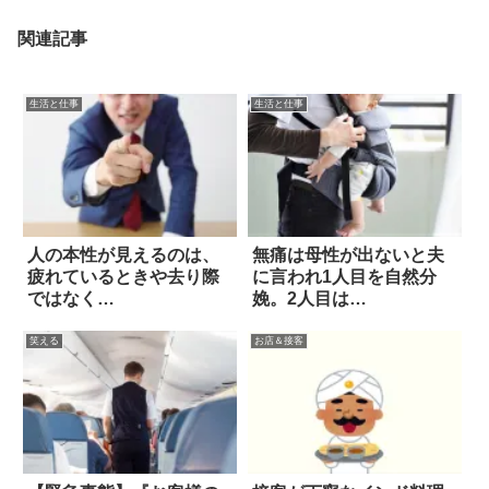
関連記事
生活と仕事
生活と仕事
人の本性が見えるのは、
無痛は母性が出ないと夫
疲れているときや去り際
に言われ1人目を自然分
ではなく…
娩。2人目は…
笑える
お店＆接客