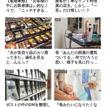
【緊急事態】『お客様の
接客が丁寧なインド料理
中にお医者様は』的なノ
屋の店主。しかし…『一
リで、「ニッチすぎる募
言』だけ惜しい！？
集」に応えた話
お店＆接客
話題
「夫が見切り品のカツ買
母「あんたの部屋の電気
ってきた」値札を見る
ついてる」 何でだろうと
と…んんっ？
思い、様子を見に行った
結果？
考える
ためになる
ポストの中のDMを整理し
『母みたいになりたくな