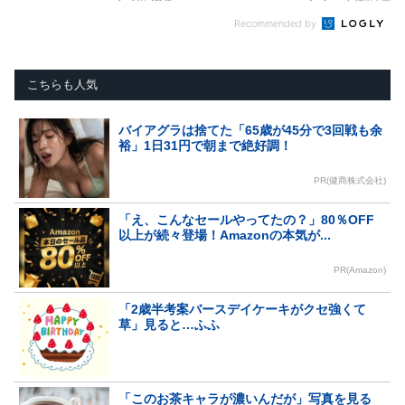
Recommended by
こちらも人気
バイアグラは捨てた「65歳が45分で3回戦も余
裕」1日31円で朝まで絶好調！
PR(健商株式会社)
「え、こんなセールやってたの？」80％OFF
以上が続々登場！Amazonの本気が...
PR(Amazon)
「2歳半考案バースデイケーキがクセ強くて
草」見ると…ふふ
「このお茶キャラが濃いんだが」写真を見る