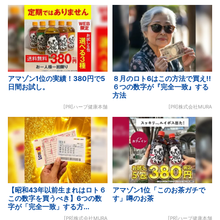
アマゾン1位の実績！380円で5
８月のロト6はこの方法で買え!!
日間お試し。
６つの数字が『完全一致』する
方法
[PR]ハーブ健康本舗
[PR]株式会社MURA
【昭和43年以前生まれはロト６
アマゾン1位「このお茶ガチで
この数字を買うべき】6つの数
す」噂のお茶
字が「完全一致」する方...
[PR]株式会社MURA
[PR]ハーブ健康本舗