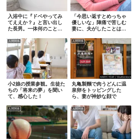
入浴中に『ドベやってみ
「今思い返すとめっちゃ
てええか？』と言い出し
優しいな」陣痛で苦しむ
た長男。一体何のことか
妻に、夫がしたことは…
と思ったら？
人間関係
人間関係
小2娘の授業参観。生徒た
丸亀製麵で肉うどんに温
ちの「将来の夢」を聞い
泉卵をトッピングした
て、感心した！
ら、妻が神妙な顔で
人間関係
人間関係