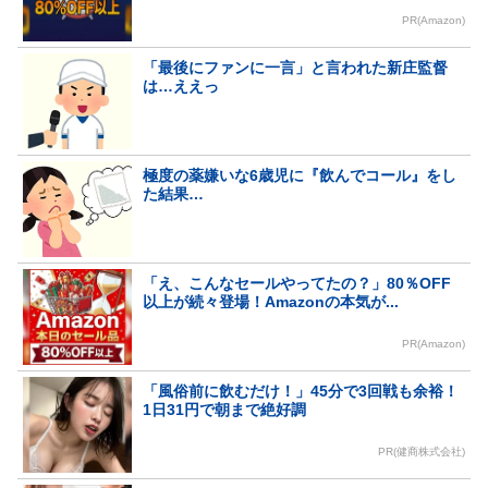
PR(Amazon)
「最後にファンに一言」と言われた新庄監督
は…ええっ
極度の薬嫌いな6歳児に『飲んでコール』をし
た結果…
「え、こんなセールやってたの？」80％OFF
以上が続々登場！Amazonの本気が...
PR(Amazon)
「風俗前に飲むだけ！」45分で3回戦も余裕！
1日31円で朝まで絶好調
PR(健商株式会社)