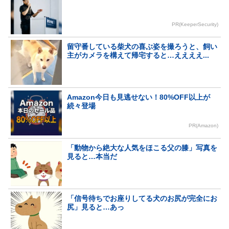
PR(KeeperSecurity)
留守番している柴犬の喜ぶ姿を撮ろうと、飼い
主がカメラを構えて帰宅すると…ええええ...
Amazon今日も見逃せない！80%OFF以上が
続々登場
PR(Amazon)
「動物から絶大な人気をほこる父の膝」写真を
見ると…本当だ
「信号待ちでお座りしてる犬のお尻が完全にお
尻」見ると…あっ