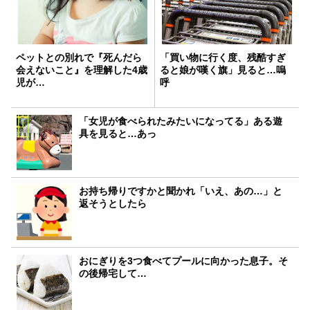
ペットとの別れで『死んだら
「買い物に行く度、残酷すぎ
会えないこと』を理解した4歳
ると娘が嘆く旗」見ると…嗚
児が…
呼
「女児が食べられたみたいになってる」ある遊
具を見ると…あっ
お持ち帰りですかと聞かれ「いえ、あの…」と
返そうとしたら
おにぎりを3つ食べてプールに向かった息子。そ
の後帰宅して…