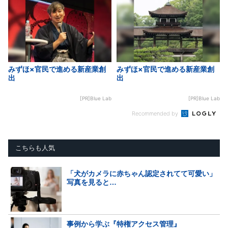
みずほ×官民で進める新産業創
みずほ×官民で進める新産業創
出
出
[PR]Blue Lab
[PR]Blue Lab
Recommended by
こちらも人気
「犬がカメラに赤ちゃん認定されてて可愛い」
写真を見ると…
事例から学ぶ『特権アクセス管理』