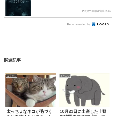
PR(他力本願運営事務局)
Recommended by
関連記事
どうぶつ
どうぶつ
太っちょなネコが毛づく
10月31日に出産した上野