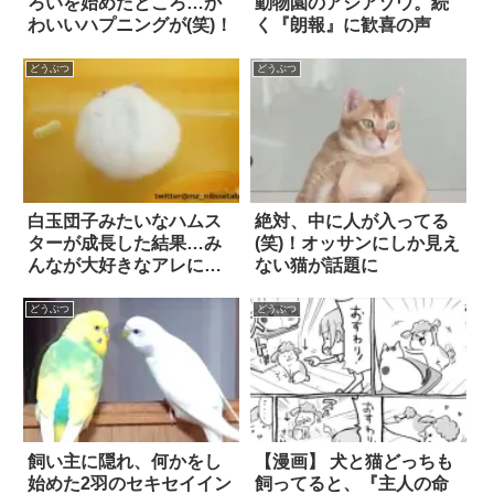
ろいを始めたところ…か
動物園のアジアゾウ。続
わいいハプニングが(笑)！
く『朗報』に歓喜の声
どうぶつ
どうぶつ
白玉団子みたいなハムス
絶対、中に人が入ってる
ターが成長した結果…み
(笑)！オッサンにしか見え
んなが大好きなアレに進
ない猫が話題に
化した 3枚
どうぶつ
どうぶつ
飼い主に隠れ、何かをし
【漫画】 犬と猫どっちも
始めた2羽のセキセイイン
飼ってると、『主人の命