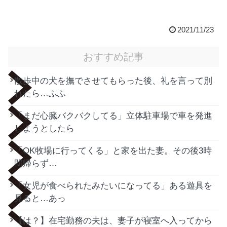
2021/11/23
おすすめ記事
散歩中の犬を撫でさせてもらった後、礼を言って別
れたら…ふふ
「まだ心臓バクバクしてる」立体駐車場で車を発進
しようとしたら
「OK牧場に行ってくる」と家を出た妻。その後3時
間帰らず…
「女児が食べられたみたいになってる」ある遊具を
見ると…あっ
【は？】在宅勤務の夫は、妻子が寝室へ入ってから