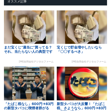
オススメ記事
まだ宝くじ“適当に”買ってる？
宝くじで貯金増やしたいなら
それ、当たらない人の典型です
「〇〇するべき」
[PR]合同会社デジタルファーム
[PR]合同会社デジタルファーム
「たばこ税なし」600円→83円
新型タバコが大反響！「たばこ
の新型タバコに喫煙者群がる
税、さようなら」600円→83円