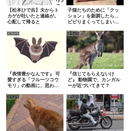
【松本ひで吉】夫からト
子猫たちのために「クッ
カゲが吐いたと連絡が。
ション」を新調したら…
心配して帰ると
ビビりまくってしまい、
まさかのリアクションを
見せられた！？
どうぶつ
どうぶつ
『表情豊かなんです』 可
『信じてもらえないけ
愛すぎる「フルーツコウ
ど』 動物園で、カンガル
モリ」の動画に、思わず
ーが近づいてきて？
胸キュン！
どうぶつ
どうぶつ