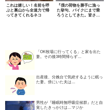
これは嬉しい！名前を呼
『僕の荷物を勝手に漁っ
ぶと裏山から全速力で帰
た挙句、バイクにまで乗
ってきてくれるネコ
ろうとしてきた。皆さん
も気をつけて』
「OK牧場に行ってくる」と家を出た
妻。その後3時間帰らず…
出産後、分娩台で気絶するように眠っ
た妻。傍にいた夫は…
男性が『睡眠時無呼吸症候群』だと自
覚したきっかけは…マジか