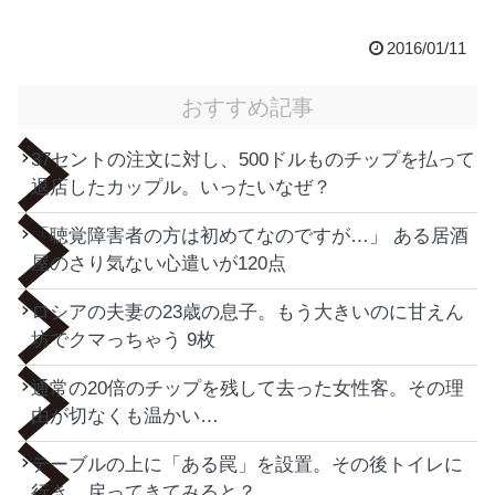
2016/01/11
おすすめ記事
37セントの注文に対し、500ドルものチップを払って
退店したカップル。いったいなぜ？
「聴覚障害者の方は初めてなのですが…」 ある居酒
屋のさり気ない心遣いが120点
ロシアの夫妻の23歳の息子。もう大きいのに甘えん
坊でクマっちゃう 9枚
通常の20倍のチップを残して去った女性客。その理
由が切なくも温かい…
テーブルの上に「ある罠」を設置。その後トイレに
行き、戻ってきてみると？