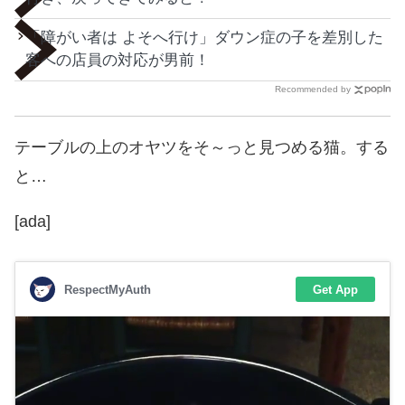
「障がい者は よそへ行け」ダウン症の子を差別した
客への店員の対応が男前！
Recommended by
テーブルの上のオヤツをそ～っと見つめる猫。する
と…
[ada]