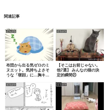
関連記事
どうぶつ
どうぶつ
布団から出る気ゼロのミ
【そこはお前じゃない。
ヌエット。気持ちよさそ
他7選】 みんなの猫の決
うな「寝顔」に…胸キュ
定的瞬間㉑
ンが止まらない！！！
どうぶつ
どうぶつ