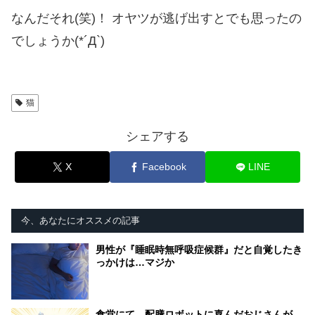
なんだそれ(笑)！ オヤツが逃げ出すとでも思ったの
でしょうか(*´Д`)
猫
シェアする
X
Facebook
LINE
今、あなたにオススメの記事
男性が『睡眠時無呼吸症候群』だと自覚したき
っかけは…マジか
食堂にて。配膳ロボットに喜んだおじさんが、