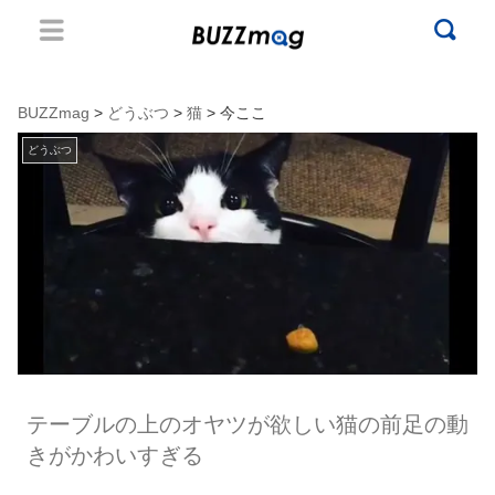
BUZZmag
>
どうぶつ
>
猫
> 今ここ
どうぶつ
テーブルの上のオヤツが欲しい猫の前足の動
きがかわいすぎる