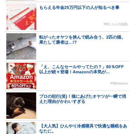
もらえる年金25万円以下の人が知るべき事
PR(くらしの話題)
転がったオヤツを挟んで睨み合う、2匹の猫。
果たして勝者は…!?
「え、こんなセールやってたの？」80％OFF
以上が続々登場！Amazonの本気が...
PR(Amazon)
プロの犯行(笑)！猫にあげたオヤツが一瞬で消
えた理由がかわいすぎる
【大人気】ひんやり冷感寝具で快適な睡眠をあ
なたに。