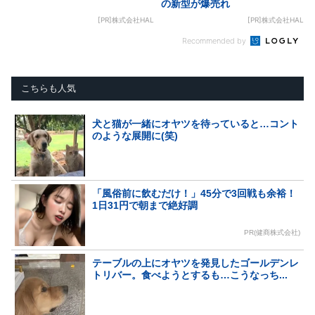
の新型が爆売れ
[PR]株式会社HAL
[PR]株式会社HAL
Recommended by
こちらも人気
犬と猫が一緒にオヤツを待っていると…コント
のような展開に(笑)
「風俗前に飲むだけ！」45分で3回戦も余裕！
1日31円で朝まで絶好調
PR(健商株式会社)
テーブルの上にオヤツを発見したゴールデンレ
トリバー。食べようとするも…こうなっち...