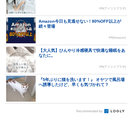
PR(アイリスプラザ)
Amazon今日も見逃せない！80%OFF以上が
続々登場
PR(Amazon)
【大人気】ひんやり冷感寝具で快適な睡眠をあ
なたに。
PR(アイリスプラザ)
『5年ぶりに猫を洗います！』 オヤツで風呂場
へ誘導したけど、早くも気づかれて？
Recommended by