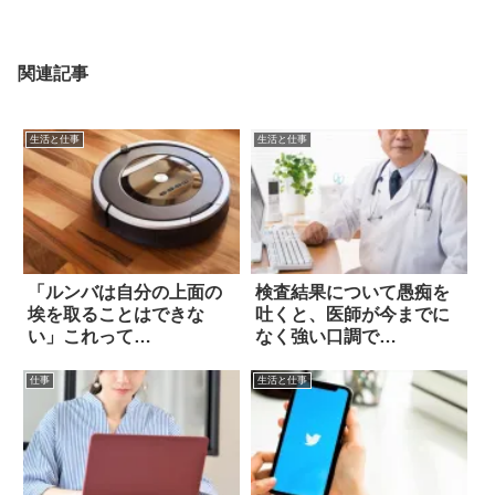
関連記事
生活と仕事
生活と仕事
「ルンバは自分の上面の
検査結果について愚痴を
埃を取ることはできな
吐くと、医師が今までに
い」これって…
なく強い口調で…
仕事
生活と仕事