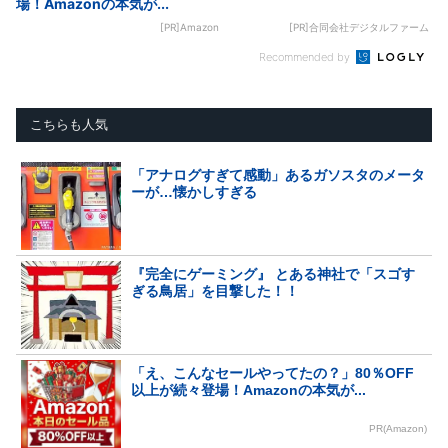
場！Amazonの本気が...
[PR]Amazon
[PR]合同会社デジタルファーム
Recommended by
こちらも人気
「アナログすぎて感動」あるガソスタのメータ
ーが…懐かしすぎる
『完全にゲーミング』 とある神社で「スゴす
ぎる鳥居」を目撃した！！
「え、こんなセールやってたの？」80％OFF
以上が続々登場！Amazonの本気が...
PR(Amazon)