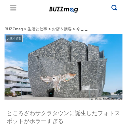
BUZZmag
>
生活と仕事
>
お店＆接客
> 今ここ
お店＆接客
ところざわサクラタウンに誕生したフォトス
ポットがホラーすぎる