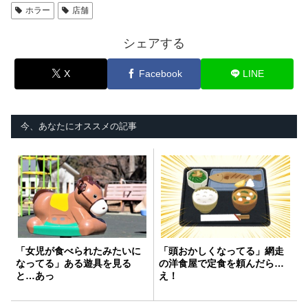
ホラー
店舗
シェアする
X
Facebook
LINE
今、あなたにオススメの記事
「女児が食べられたみたいに
「頭おかしくなってる」網走
なってる」ある遊具を見る
の洋食屋で定食を頼んだら…
と…あっ
え！