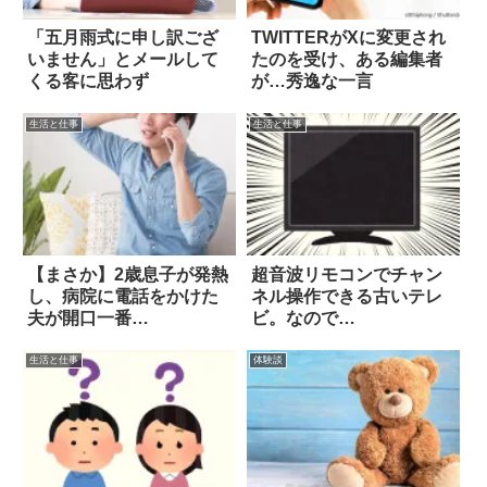
「五月雨式に申し訳ござ
TWITTERがXに変更され
いません」とメールして
たのを受け、ある編集者
くる客に思わず
が…秀逸な一言
生活と仕事
生活と仕事
【まさか】2歳息子が発熱
超音波リモコンでチャン
し、病院に電話をかけた
ネル操作できる古いテレ
夫が開口一番…
ビ。なので…
生活と仕事
体験談