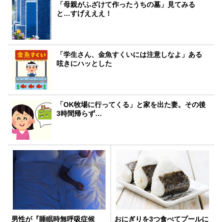
「母親がふざけて作ったうちの墓」見てみる
と…すげえええ！
「学生さん、金魚すくいには注意しなよ」ある
呟きにハッとした
「OK牧場に行ってくる」と家を出た妻。その後
3時間帰らず…
男性が『睡眠時無呼吸症候
おにぎりを3つ食べてプールに