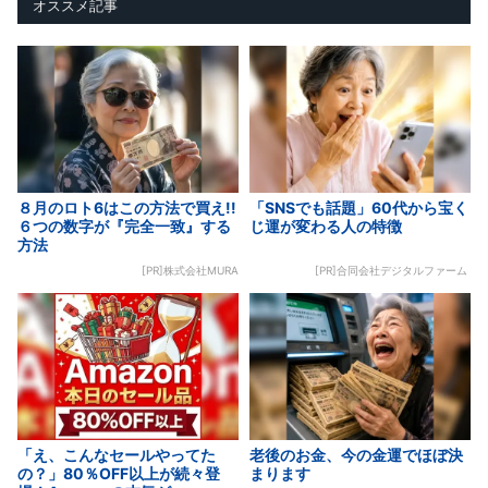
オススメ記事
８月のロト6はこの方法で買え!!
「SNSでも話題」60代から宝く
６つの数字が『完全一致』する
じ運が変わる人の特徴
方法
[PR]株式会社MURA
[PR]合同会社デジタルファーム
「え、こんなセールやってた
老後のお金、今の金運でほぼ決
の？」80％OFF以上が続々登
まります