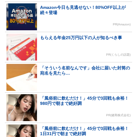
Amazon今日も見逃せない！80%OFF以上が
続々登場
PR(Amazon)
もらえる年金25万円以下の人が知るべき事
PR(くらしの話題)
「そういう名前なんです」会社に届いた封筒の
宛名を見たら…
「風俗前に飲むだけ！」45分で3回戦も余裕！
980円で朝まで絶好調
PR(健商株式会社)
「風俗前に飲むだけ！」45分で3回戦も余裕！
1日31円で朝まで絶好調