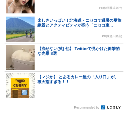
PR(健商株式会社)
楽しさいっぱい！北海道・ニセコで避暑の夏旅
絶景とアクティビティが揃う「ニセコ東...
PR(東急不動産)
【流せない(笑) 他】 Twitterで見かけた衝撃的
な光景 8選
【マジか】 とあるカレー屋の「入り口」が、
破天荒すぎる！！
Recommended by