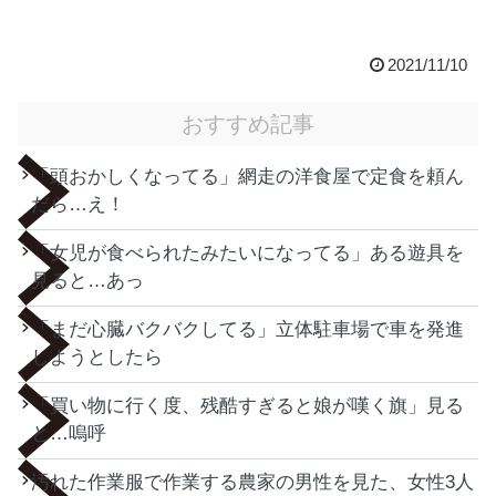
2021/11/10
おすすめ記事
「頭おかしくなってる」網走の洋食屋で定食を頼ん
だら…え！
「女児が食べられたみたいになってる」ある遊具を
見ると…あっ
「まだ心臓バクバクしてる」立体駐車場で車を発進
しようとしたら
「買い物に行く度、残酷すぎると娘が嘆く旗」見る
と…嗚呼
汚れた作業服で作業する農家の男性を見た、女性3人