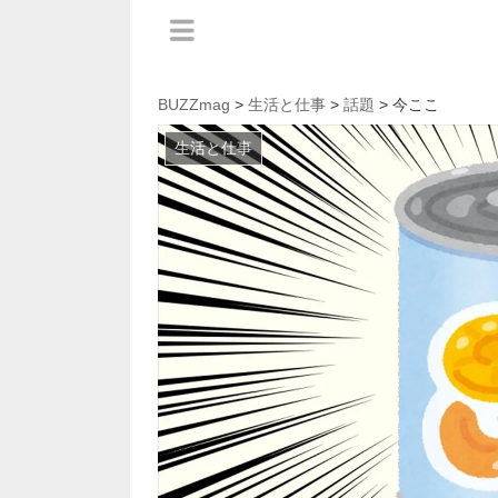
BUZZmag
>
生活と仕事
>
話題
> 今ここ
生活と仕事