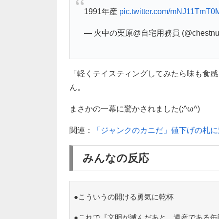
1991年産
pic.twitter.com/mNJ11TmT0
— 火中の栗原@自宅用務員 (@chestnut
「軽くテイスティングしてみたら味も食感
ん。
まさかの一幕に驚かされました(;^ω^)
関連：
「ジャンクのカニだ」値下げの札に
みんなの反応
●こういうの開ける勇気に乾杯
●これで『文明が滅んだあと、遺産である缶