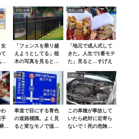
生活と仕事
生活と仕事
、女
「フェンスを乗り越
「地元で成人式して
めて
えようとしてる」植
きた。人生で1番モテ
気づ
木の写真を見ると…
た」見ると…すげえ
あっ
話題
ためになる
かわ
車道で目にする青色
この車種が事故して
選手
の道路標識。よく見
いたら絶対に近寄ら
瞬間
ると変なモノで溢れ
ないで！死の危険ア
ている…(笑) 8枚
リ！