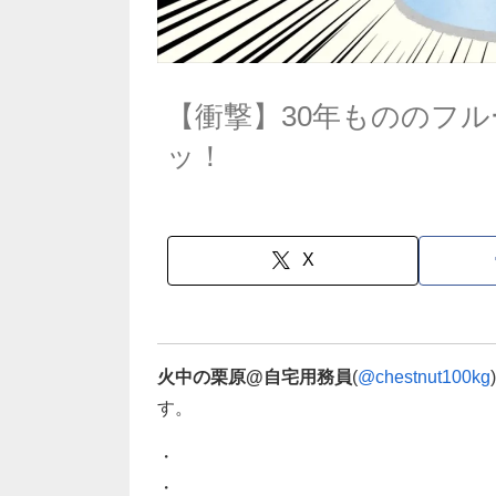
【衝撃】30年もののフ
ッ！
X
火中の栗原@自宅用務員
(
@chestnut100kg
す。
・
・