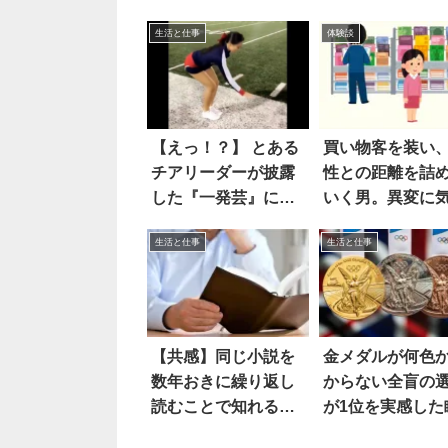
生活と仕事
体験談
【えっ！？】 とある
買い物客を装い
チアリーダーが披露
性との距離を詰
した『一発芸』に、
いく男。異変に
目を見張った…！
いた店員は…
生活と仕事
生活と仕事
【共感】同じ小説を
金メダルが何色
数年おきに繰り返し
からない全盲の
読むことで知れるの
が1位を実感した
は…
は