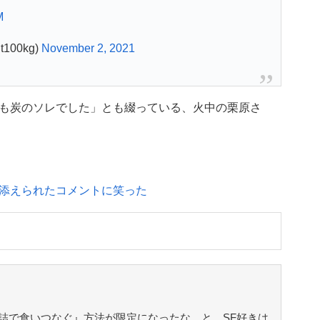
M
100kg)
November 2, 2021
も炭のソレでした」とも綴っている、火中の栗原さ
添えられたコメントに笑った
詰で食いつなぐ』方法が限定になったな…と、SF好きは