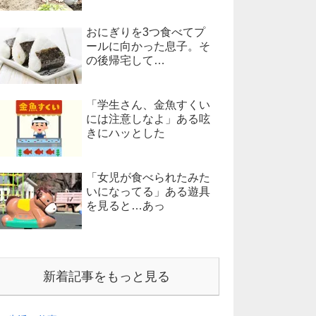
おにぎりを3つ食べてプ
ールに向かった息子。そ
の後帰宅して…
「学生さん、金魚すくい
には注意しなよ」ある呟
きにハッとした
「女児が食べられたみた
いになってる」ある遊具
を見ると…あっ
新着記事をもっと見る