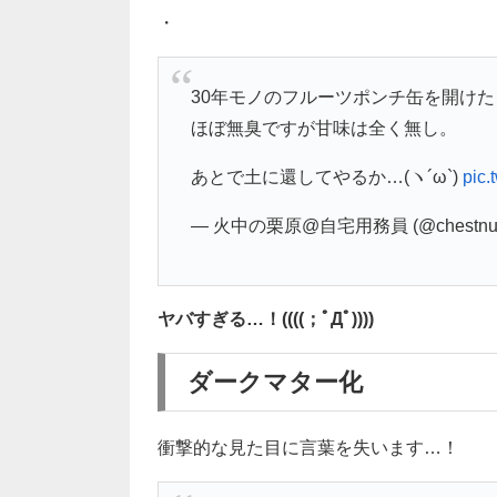
・
30年モノのフルーツポンチ缶を開け
ほぼ無臭ですが甘味は全く無し。
あとで土に還してやるか…(ヽ´ω`)
pic
— 火中の栗原@自宅用務員 (@chestnut
ヤバすぎる…！((((；ﾟДﾟ))))
ダークマター化
衝撃的な見た目に言葉を失います…！