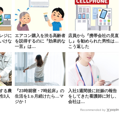
レジに
エアコン購入を渋る高齢者
店員から『携帯会社の見直
いけな
を説得するのに『効果的な
し』を勧められた男性は…
一言』は…
こう返した
する農
『23時就寝・7時起床』の
入社1週間後に妊娠の報告
性3人
生活を1ヵ月続けたら…マ
をしてきた看護師に対し、
ジか！
会社は…
Recommended by