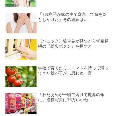
「7歳息子が家の中で窒息して命を落
としかけた」その経緯は…
【パニック】駐車券が見つからず精算
機の『紛失ボタン』を押すと
学校で育てたミニトマトを持って帰っ
てきた我が子が…思わぬ一言
「わたあめが一瞬で溶けて魔界の傘
に」投稿写真に16万いいね