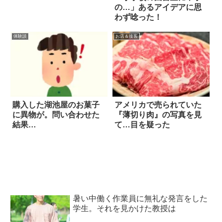
の…」あるアイデアに思
わず唸った！
体験談
お店＆接客
購入した湖池屋のお菓子
アメリカで売られていた
に異物が。問い合わせた
『薄切り肉』の写真を見
結果…
て…目を疑った
暑い中働く作業員に無礼な発言をした
学生。それを見かけた教授は