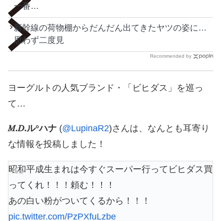
一番…
新幹線の荷物棚からだんだん出てきたヤツの姿に…
思わず二度見
Recommended by
ヨーグルトの人気ブランド・「ビヒダス」を巡っ
て…
𝑀.𝐷.ル°ハナ
(
@LupinaR2
)さんは、なんとも耳寄り
な情報を投稿しました！
昭和平成生まれは今すぐスーパー行ってビヒダス買
ってくれ！！！頼む！！！
あの白い粉がついてくるから！！！
pic.twitter.com/PzPXfuLzbe