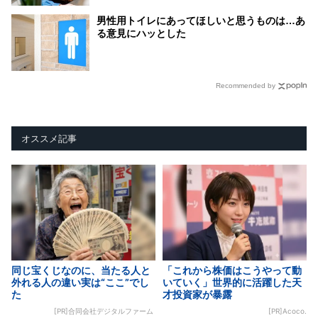
男性用トイレにあってほしいと思うものは…あ
る意見にハッとした
Recommended by
オススメ記事
同じ宝くじなのに、当たる人と
「これから株価はこうやって動
外れる人の違い実は“ここ”でし
いていく」世界的に活躍した天
た
才投資家が暴露
[PR]合同会社デジタルファーム
[PR]Acoco.