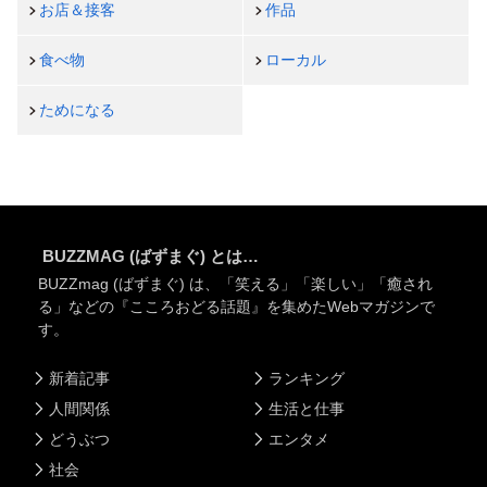
お店＆接客
作品
食べ物
ローカル
ためになる
BUZZMAG (ばずまぐ) とは…
BUZZmag (ばずまぐ) は、「笑える」「楽しい」「癒され
る」などの『こころおどる話題』を集めたWebマガジンで
す。
新着記事
ランキング
人間関係
生活と仕事
どうぶつ
エンタメ
社会