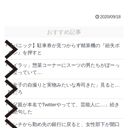
2020/09/18
おすすめ記事
【パニック】駐車券が見つからず精算機の『紛失ボ
タン』を押すと
「イラッ」惣菜コーナーにスーツの男たちがぼーっ
と立っていて…
「女子の自撮りと実物みたいな寿司きた」見ると…
嘘だろ
「父親が本名でTwitterやってて、芸能人に…」続き
に絶句した
ランチから勤め先の銀行に戻ると、女性部下が開口