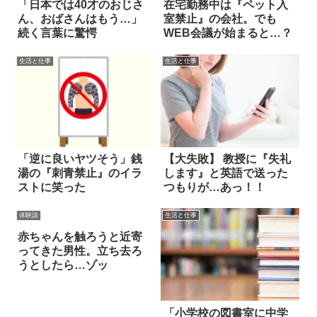
「日本では40才のおじさ
在宅勤務中は『ペット入
ん、おばさんはもう…」
室禁止』の会社。でも
続く言葉に驚愕
WEB会議が始まると…？
生活と仕事
生活と仕事
「逆に良いヤツそう」銭
【大失敗】 教授に『失礼
湯の『刺青禁止』のイラ
します』と英語で送った
ストに笑った
つもりが…あっ！！
体験談
生活と仕事
赤ちゃんを触ろうと近寄
ってきた男性。立ち去ろ
うとしたら…ゾッ
「小学校の図書室に中学