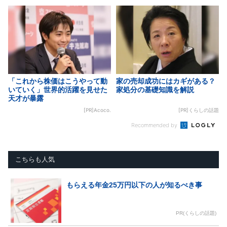
「これから株価はこうやって動
家の売却成功にはカギがある？
いていく」世界的活躍を見せた
家処分の基礎知識を解説
天才が暴露
[PR]Acoco.
[PR]くらしの話題
Recommended by
こちらも人気
もらえる年金25万円以下の人が知るべき事
PR(くらしの話題)