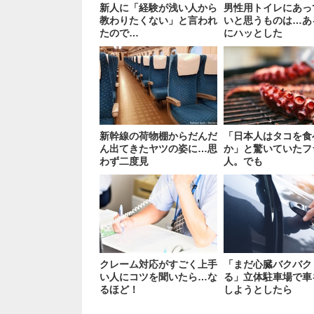
新人に「経験が浅い人から
男性用トイレにあっ
教わりたくない」と言われ
いと思うものは…あ
たので…
にハッとした
新幹線の荷物棚からだんだ
「日本人はタコを食
ん出てきたヤツの姿に…思
か」と驚いていたフ
わず二度見
人。でも
クレーム対応がすごく上手
「まだ心臓バクバク
い人にコツを聞いたら…な
る」立体駐車場で車
るほど！
しようとしたら