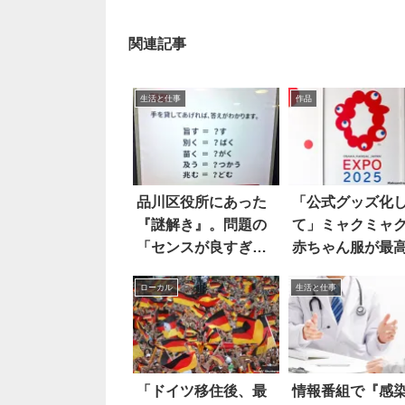
関連記事
生活と仕事
作品
品川区役所にあった
「公式グッズ化
『謎解き』。問題の
て」ミャクミャ
「センスが良すぎ
赤ちゃん服が最
る」と話題に！
ぎる
ローカル
生活と仕事
「ドイツ移住後、最
情報番組で『感