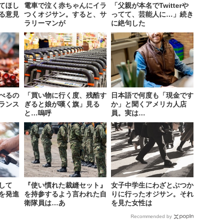
てほし
電車で泣く赤ちゃんにイラ
「父親が本名でTwitterや
る意見
つくオジサン。すると、サ
ってて、芸能人に…」続き
ラリーマンが
に絶句した
べるの
「買い物に行く度、残酷す
日本語で何度も「現金です
ランス
ぎると娘が嘆く旗」見る
か」と聞くアメリカ人店
と…嗚呼
員。実は…
して
『使い慣れた裁縫セット』
女子中学生にわざとぶつか
を発進
を持参するよう言われた自
りに行ったオジサン。それ
衛隊員は…あ
を見た女性は
Recommended by