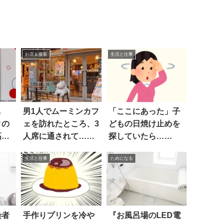
お店＆接客
生活と仕事
し
男1人でムーミンカフ
「ここにあった」子
クの
ェを訪れたところ、3
どもの日焼け止めを
高す
人席に通されて…
探していたら…
(笑) 3枚
え！？
生活と仕事
ためになる
染者
手作りプリンを冷や
『お風呂場のLED電