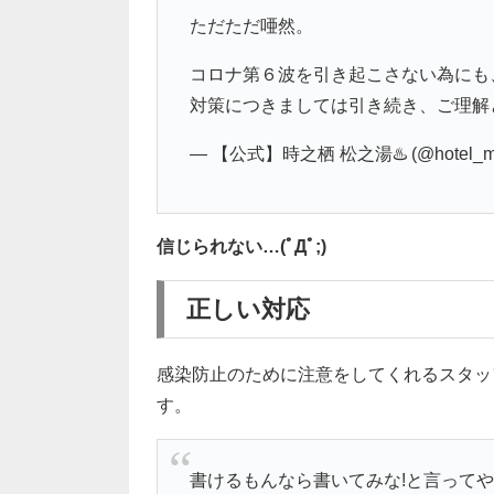
ただただ唖然。
コロナ第６波を引き起こさない為にも
対策につきましては引き続き、ご理解
— 【公式】時之栖 松之湯♨️ (@hotel_ma
信じられない…(ﾟДﾟ;)
正しい対応
感染防止のために注意をしてくれるスタッ
す。
書けるもんなら書いてみな!と言って