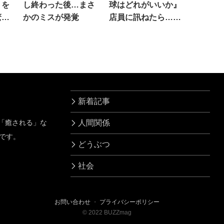
』を
し終わった後…まさ
球はどれがいいか』
驚き
かのミスが発覚
店員に訊ねたら…マ
ジか
新着記事
」「癒される」な
人間関係
です。
どうぶつ
社会
お問い合わせ
・
プライバシーポリシー
©
2022
BUZZmag