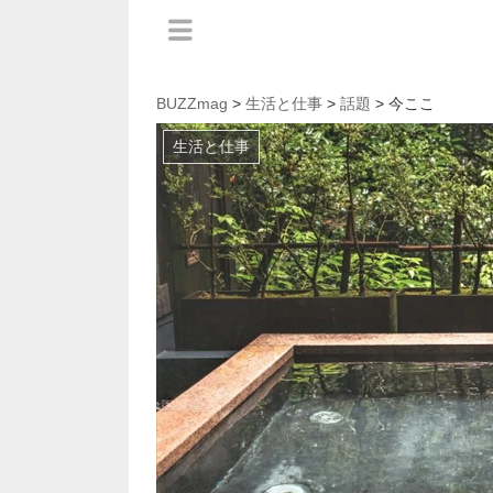
BUZZmag
>
生活と仕事
>
話題
> 今ここ
生活と仕事