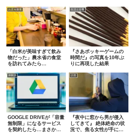
お店＆接客
生活と仕事
「白米が美味すぎて飲み
『さあポッキーゲームの
物だった」農水省の食堂
時間だ』の写真を10年ぶ
を訪れてみたら…
りに再現した結果
体験談
話題
GOOGLE DRIVEが「容量
『夜中に窓から男が侵入
無制限」になるサービス
してきて』 絶体絶命の状
を契約したら…まさかの
況で、焦る女性が手にと
結末
ったモノは？