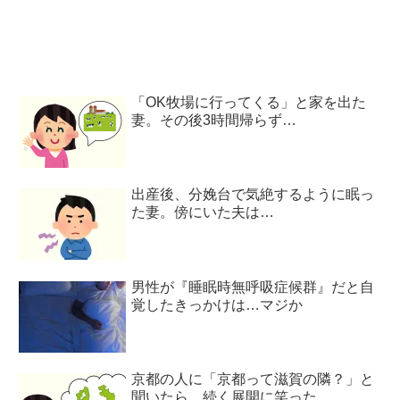
「OK牧場に行ってくる」と家を出た
妻。その後3時間帰らず…
出産後、分娩台で気絶するように眠っ
た妻。傍にいた夫は…
男性が『睡眠時無呼吸症候群』だと自
覚したきっかけは…マジか
京都の人に「京都って滋賀の隣？」と
聞いたら…続く展開に笑った