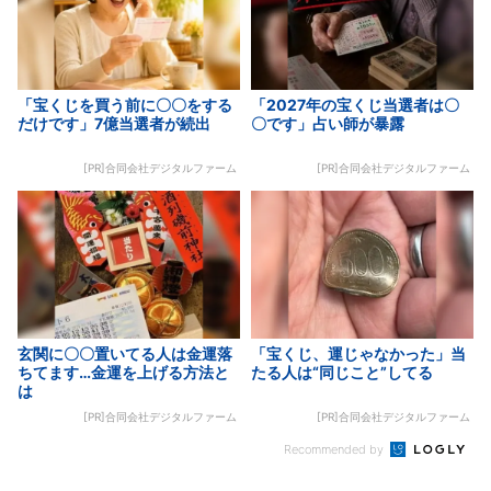
「宝くじを買う前に〇〇をする
「2027年の宝くじ当選者は〇
だけです」7億当選者が続出
〇です」占い師が暴露
[PR]合同会社デジタルファーム
[PR]合同会社デジタルファーム
玄関に〇〇置いてる人は金運落
「宝くじ、運じゃなかった」当
ちてます…金運を上げる方法と
たる人は“同じこと”してる
は
[PR]合同会社デジタルファーム
[PR]合同会社デジタルファーム
Recommended by