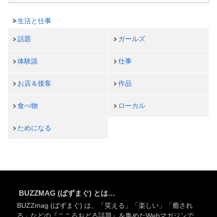
生活と仕事
話題
ガールズ
体験談
仕事
お店＆接客
作品
食べ物
ローカル
ためになる
BUZZMAG (ばずまぐ) とは…
BUZZmag (ばずまぐ) は、「笑える」「楽しい」「癒され
る」などの『こころおどる話題』を集めたWebマガジンで