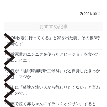
2021/10/11
おすすめ記事
「OK牧場に行ってくる」と家を出た妻。その後3時
間帰らず…
「致死量のニンニクを使ったアヒージョ」を食べた
翌日…ヒエッ
男性が『睡眠時無呼吸症候群』だと自覚したきっか
けは…マジか
新人に「経験が浅い人から教わりたくない」と言わ
れたので…
電車で泣く赤ちゃんにイラつくオジサン。すると、