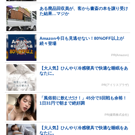
ある廃品回収員が、客から書斎の本を譲り受け
た結果…マジか
Amazon今日も見逃せない！80%OFF以上が
続々登場
PR(Amazon)
【大人気】ひんやり冷感寝具で快適な睡眠をあ
なたに。
PR(アイリスプラザ)
「風俗前に飲むだけ！」45分で3回戦も余裕！
1日31円で朝まで絶好調
PR(健商株式会社)
【大人気】ひんやり冷感寝具で快適な睡眠をあ
なたに。