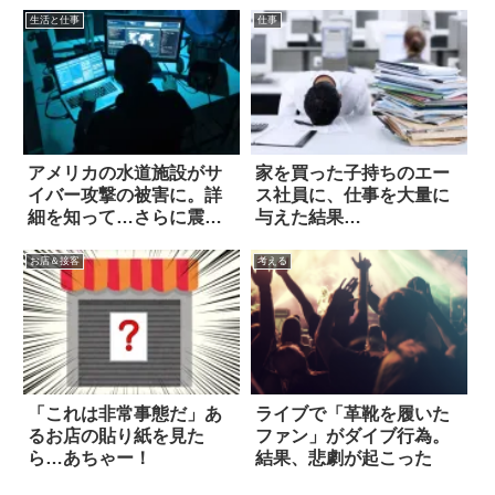
生活と仕事
仕事
アメリカの水道施設がサ
家を買った子持ちのエー
イバー攻撃の被害に。詳
ス社員に、仕事を大量に
細を知って…さらに震え
与えた結果…
た
お店＆接客
考える
「これは非常事態だ」あ
ライブで「革靴を履いた
るお店の貼り紙を見た
ファン」がダイブ行為。
ら…あちゃー！
結果、悲劇が起こった