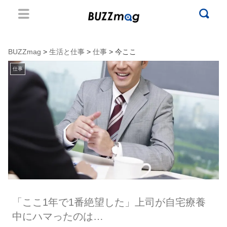
BUZZmag
>
生活と仕事
>
仕事
> 今ここ
仕事
「ここ1年で1番絶望した」上司が自宅療養
中にハマったのは…