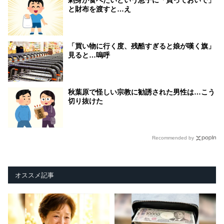
と財布を渡すと…え
「買い物に行く度、残酷すぎると娘が嘆く旗」
見ると…嗚呼
秋葉原で怪しい宗教に勧誘された男性は…こう
切り抜けた
Recommended by
オススメ記事