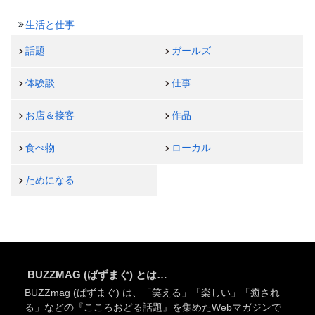
生活と仕事
話題
ガールズ
体験談
仕事
お店＆接客
作品
食べ物
ローカル
ためになる
BUZZMAG (ばずまぐ) とは…
BUZZmag (ばずまぐ) は、「笑える」「楽しい」「癒され
る」などの『こころおどる話題』を集めたWebマガジンで