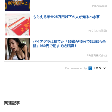
PR(Amazon)
もらえる年金25万円以下の人が知るべき事
PR(くらしの話題)
バイアグラは捨てた「65歳が45分で3回戦も余
裕」980円で朝まで絶好調！
PR(健商株式会社)
Recommended by
関連記事