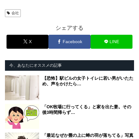
会社
シェアする
X
Facebook
LINE
今、あなたにオススメの記事
【恐怖】駅ビルの女子トイレに若い男がいたた
め、声をかけたら…
「OK牧場に行ってくる」と家を出た妻。その
後3時間帰らず…
「最近なぜか畳の上に蝉の羽が落ちてる」写真