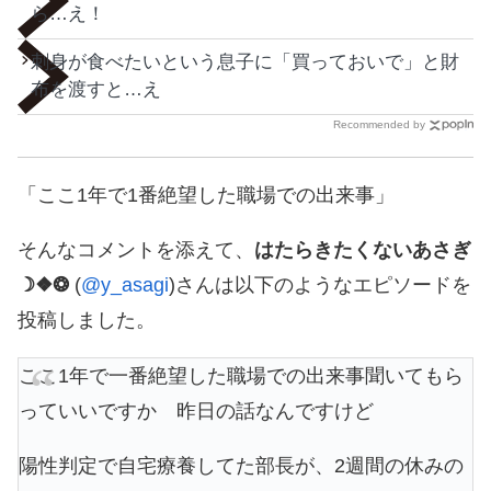
ら…え！
刺身が食べたいという息子に「買っておいで」と財
布を渡すと…え
Recommended by
「ここ1年で1番絶望した職場での出来事」
そんなコメントを添えて、
はたらきたくないあさぎ
☽❖❂
(
@y_asagi
)さんは以下のようなエピソードを
投稿しました。
ここ1年で一番絶望した職場での出来事聞いてもら
っていいですか 昨日の話なんですけど
陽性判定で自宅療養してた部長が、2週間の休みの