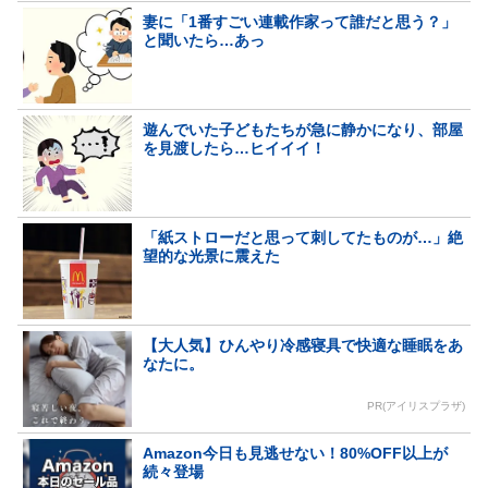
妻に「1番すごい連載作家って誰だと思う？」
と聞いたら…あっ
遊んでいた子どもたちが急に静かになり、部屋
を見渡したら…ヒイイイ！
「紙ストローだと思って刺してたものが…」絶
望的な光景に震えた
【大人気】ひんやり冷感寝具で快適な睡眠をあ
なたに。
PR(アイリスプラザ)
Amazon今日も見逃せない！80%OFF以上が
続々登場