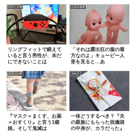
生活と仕事
お店＆接客
リングフィットで鍛えて
「それは露出狂の服の着
いると言う男性が、未だ
方なのよ」キューピー人
にできないことは
形を見ると…あ
生活と仕事
体験談
『マスク＝まくす、お薬
一体どうするべき？『夫
＝おすくり』と言う3歳
の親族にもらった祝儀袋
娘。そして鬼滅は
の中身が、カラだった』