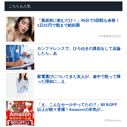
こちらも人気
「風俗前に飲むだけ！」45分で3回戦も余裕！
1日31円で朝まで絶好調
PR(健商株式会社)
カンファレンスで、ひろゆきの真似をして反論
したら…あ
家電選びについてきた友人が、途中で怒って帰
った理由に…え
「え、こんなセールやってたの？」80％OFF
以上が続々登場！Amazonの本気が...
PR(Amazon)