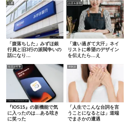
仕事
お店＆接客
「腹落ちした」みずほ銀
「違い過ぎて大汗」ネイ
行員と旧3行の派閥争いの
リストに希望のデザイン
話になり…
を伝えたら…え
生活と仕事
体験談
『IOS15』の新機能で気
「人生でこんな台詞を言
に入ったのは…ある呟き
うことになるとは」道端
に笑った
でまさかの遭遇