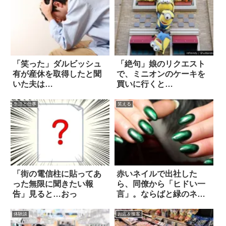
「笑った」ダルビッシュ
「絶句」娘のリクエスト
有が産休を取得したと聞
で、ミニオンのケーキを
いた夫は…
買いに行くと…
生活と仕事
笑える
「街の電信柱に貼ってあ
赤いネイルで出社した
った無限に聞きたい報
ら、同僚から「ヒドい一
告」見ると…おっ
言」。ならばと緑のネイ
ルに変えたら！？
体験談
お店＆接客