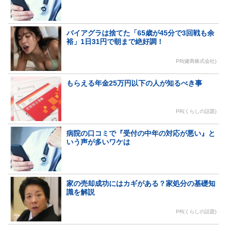
バイアグラは捨てた「65歳が45分で3回戦も余
裕」1日31円で朝まで絶好調！
PR(健商株式会社)
もらえる年金25万円以下の人が知るべき事
PR(くらしの話題)
病院の口コミで『受付の中年の対応が悪い』と
いう声が多いワケは
家の売却成功にはカギがある？家処分の基礎知
識を解説
PR(くらしの話題)