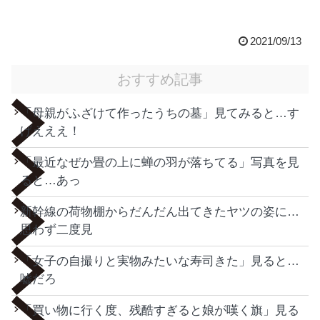
2021/09/13
おすすめ記事
「母親がふざけて作ったうちの墓」見てみると…す
げえええ！
「最近なぜか畳の上に蝉の羽が落ちてる」写真を見
ると…あっ
新幹線の荷物棚からだんだん出てきたヤツの姿に…
思わず二度見
「女子の自撮りと実物みたいな寿司きた」見ると…
嘘だろ
「買い物に行く度、残酷すぎると娘が嘆く旗」見る