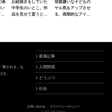
の条
お絵描きをしていた
宿題嫌いな子どもの
書い
中学生のいとこ。作
ヤル気をアップさせ
て、
品を見せて貰うと…
る、画期的なアイデ
凄すぎる！！！
アが話題に！
新着記事
」「癒される」な
人間関係
です。
どうぶつ
社会
お問い合わせ
・
プライバシーポリシー
©
2022
BUZZmag