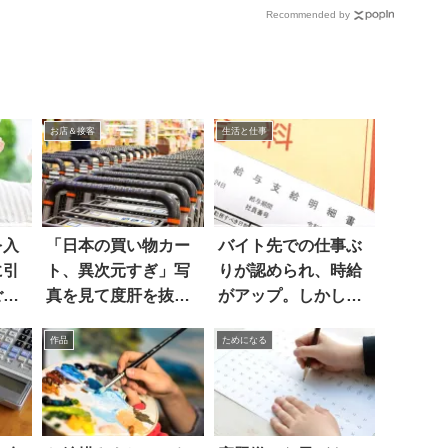
Recommended by
お店＆接客
生活と仕事
を入
「日本の買い物カー
バイト先での仕事ぶ
に引
ト、異次元すぎ」写
りが認められ、時給
ごか
真を見て度肝を抜か
がアップ。しかし…
れた
作品
ためになる