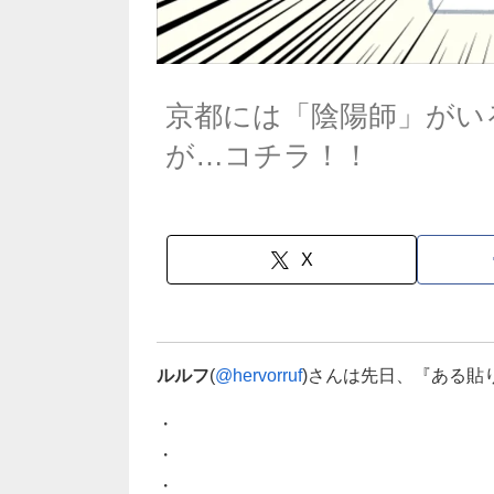
京都には「陰陽師」がい
が…コチラ！！
X
ルルフ
(
@hervorruf
)さんは先日、『ある貼
・
・
・