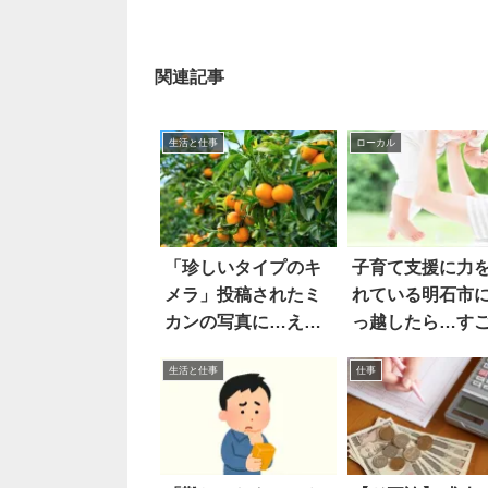
関連記事
生活と仕事
ローカル
「珍しいタイプのキ
子育て支援に力
メラ」投稿されたミ
れている明石市
カンの写真に…ええ
っ越したら…す
え
った
生活と仕事
仕事