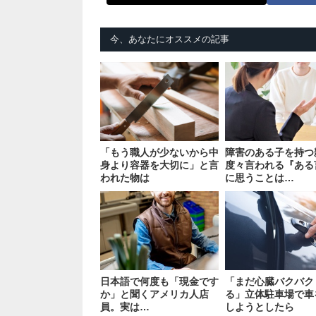
今、あなたにオススメの記事
「もう職人が少ないから中
障害のある子を持つ
身より容器を大切に」と言
度々言われる『ある
われた物は
に思うことは…
日本語で何度も「現金です
「まだ心臓バクバク
か」と聞くアメリカ人店
る」立体駐車場で車
員。実は…
しようとしたら