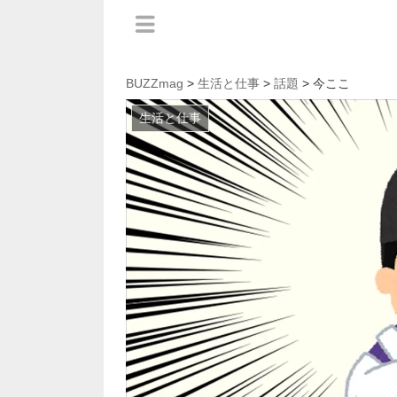
BUZZmag
>
生活と仕事
>
話題
> 今ここ
生活と仕事