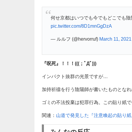
何せ京都はいつでも今でもどこでも陰
pic.twitter.com/8D1mnGgDzA
— ルルフ (@hervorruf)
March 11, 2021
『呪死』！！！(((；ﾟДﾟ)))
インパクト抜群の光景ですが…
加持祈禱を行う陰陽師が書いたものとなれ
ゴミの不法投棄は犯罪行為。この貼り紙で
関連：
山道で発見した『注意喚起の貼り紙