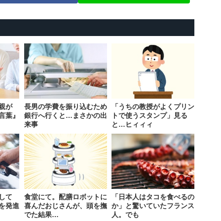
親が
長男の学費を振り込むため
「うちの教授がよくプリン
言葉』
銀行へ行くと…まさかの出
トで使うスタンプ」見る
来事
と…ヒィィィ
して
食堂にて。配膳ロボットに
「日本人はタコを食べるの
を発進
喜んだおじさんが、頭を撫
か」と驚いていたフランス
でた結果…
人。でも