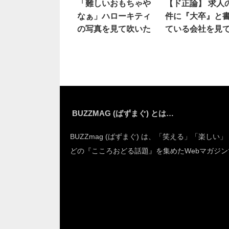
「難しいおもちゃや
【ド正論】 求人
なぁ」ハローキティ
件に『大卒』と
の写真を見て吹いた
ている会社を見
思うことは…
BUZZMAG (ばずまぐ) とは…
BUZZmag (ばずまぐ) は、「笑える」「楽しい
どの『こころおどる話題』を集めたWebマガジン