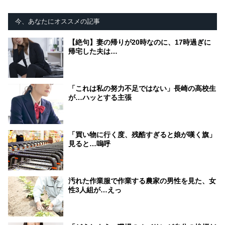
今、あなたにオススメの記事
【絶句】妻の帰りが20時なのに、17時過ぎに
帰宅した夫は…
「これは私の努力不足ではない」長崎の高校生
が…ハッとする主張
「買い物に行く度、残酷すぎると娘が嘆く旗」
見ると…嗚呼
汚れた作業服で作業する農家の男性を見た、女
性3人組が…えっ