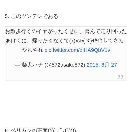
5. このツンデレである
お散歩行くのイヤがったくせに、喜んで走り回った
あげくに、帰りたくなくて(ﾉ)•ω•(ヾ)ｲﾔｲﾔしてさｯ。
やれやれ
pic.twitter.com/diHA9QbV1v
— 柴犬ハナ (@572asako572)
2015, 8月 27
6. ペリカンの正面((((；ﾟДﾟ))))