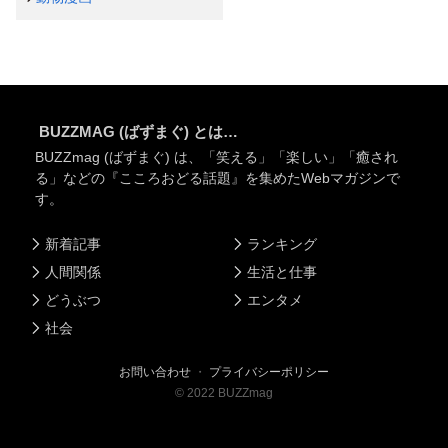
BUZZMAG (ばずまぐ) とは…
BUZZmag (ばずまぐ) は、「笑える」「楽しい」「癒され
る」などの『こころおどる話題』を集めたWebマガジンで
す。
新着記事
ランキング
人間関係
生活と仕事
どうぶつ
エンタメ
社会
お問い合わせ
・
プライバシーポリシー
©
2022
BUZZmag