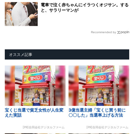
電車で泣く赤ちゃんにイラつくオジサン。する
と、サラリーマンが
Recommended by
オススメ記事
宝くじ当選で貧乏女性が人生変
3億当選主婦「宝くじ買う前に
えた実話
〇〇した」当選率上げる方法
[PR]合同会社デジタルファーム
[PR]合同会社デジタルファーム