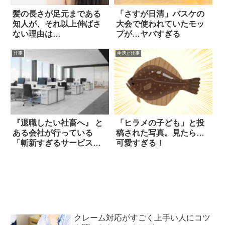
髪の長さが足元まである
「さすが日清」バスケの
知人が、それ以上伸ばさ
大会で使われていたモッ
ない理由は…
プが…ヤバすぎる
仕事
生活と仕事
『退職したい社畜へ』 と
「ヒラメの子ども」と投
ある会社が行っている
稿された写真。見たら…
「斬新すぎるサービス」
可愛すぎる！
に驚愕！！
クレーム対応がすごく上手い人にコツ