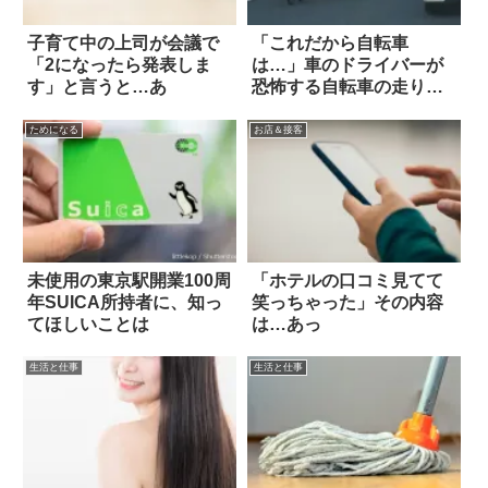
子育て中の上司が会議で
「これだから自転車
「2になったら発表しま
は…」車のドライバーが
す」と言うと…あ
恐怖する自転車の走り方
が波紋を呼ぶ
ためになる
お店＆接客
未使用の東京駅開業100周
「ホテルの口コミ見てて
年SUICA所持者に、知っ
笑っちゃった」その内容
てほしいことは
は…あっ
生活と仕事
生活と仕事