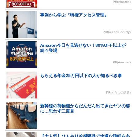
PR(Amazon)
事例から学ぶ『特権アクセス管理』
PR(KeeperSecurity)
Amazon今日も見逃せない！80%OFF以上が
続々登場
PR(Amazon)
もらえる年金25万円以下の人が知るべき事
PR(くらしの話題)
新幹線の荷物棚からだんだん出てきたヤツの姿
に…思わず二度見
【大人気】ひんやり冷感寝具で快適な睡眠をあ