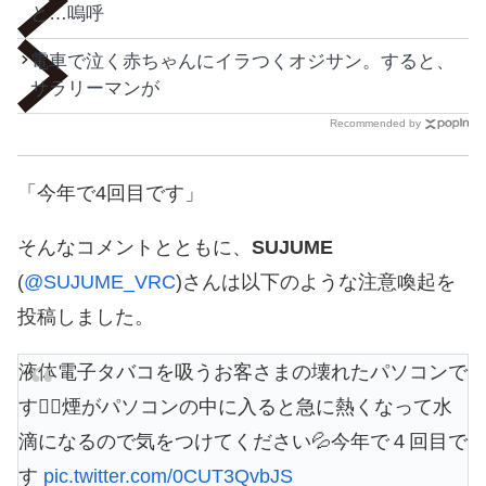
と…嗚呼
電車で泣く赤ちゃんにイラつくオジサン。すると、
サラリーマンが
Recommended by
「今年で4回目です」
そんなコメントとともに、
SUJUME
(
@SUJUME_VRC
)さんは以下のような注意喚起を
投稿しました。
液体電子タバコを吸うお客さまの壊れたパソコンで
す🤦‍♂️煙がパソコンの中に入ると急に熱くなって水
滴になるので気をつけてください💦今年で４回目で
す
pic.twitter.com/0CUT3QvbJS