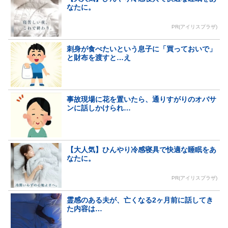
なたに。
PR(アイリスプラザ)
刺身が食べたいという息子に「買っておいで」
と財布を渡すと…え
事故現場に花を置いたら、通りすがりのオバサ
ンに話しかけられ…
【大人気】ひんやり冷感寝具で快適な睡眠をあ
なたに。
PR(アイリスプラザ)
霊感のある夫が、亡くなる2ヶ月前に話してき
た内容は…