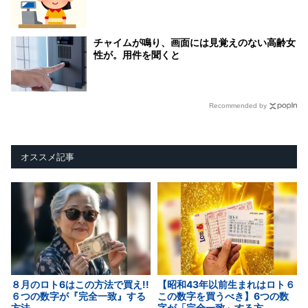
チャイムが鳴り、画面には見覚えのない高齢女
性が。用件を聞くと
Recommended by
オススメ記事
８月のロト6はこの方法で買え!!
【昭和43年以前生まれはロト６
６つの数字が『完全一致』する
この数字を買うべき】6つの数
方法
字が「完全一致」する方...