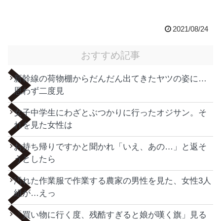
2021/08/24
おすすめ記事
新幹線の荷物棚からだんだん出てきたヤツの姿に…
思わず二度見
女子中学生にわざとぶつかりに行ったオジサン。そ
れを見た女性は
お持ち帰りですかと聞かれ「いえ、あの…」と返そ
うとしたら
汚れた作業服で作業する農家の男性を見た、女性3人
組が…えっ
「買い物に行く度、残酷すぎると娘が嘆く旗」見る