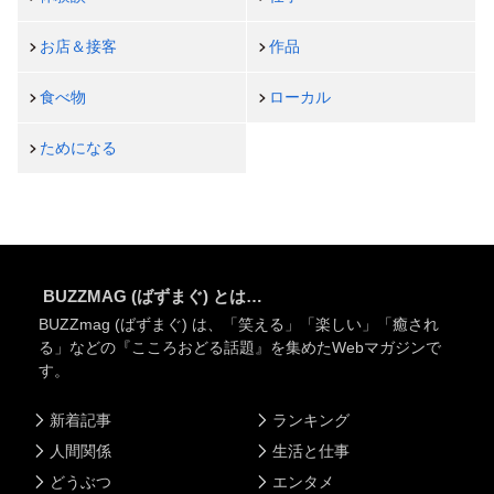
お店＆接客
作品
食べ物
ローカル
ためになる
BUZZMAG (ばずまぐ) とは…
BUZZmag (ばずまぐ) は、「笑える」「楽しい」「癒され
る」などの『こころおどる話題』を集めたWebマガジンで
す。
新着記事
ランキング
人間関係
生活と仕事
どうぶつ
エンタメ