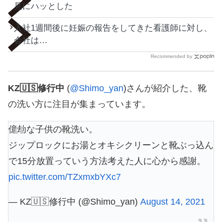
見にハッとした
入社1週間後に妊娠の報告をしてきた看護師に対し、
会社は…
Recommended by
KZ🇺🇸修行中
(
@Shimo_yan
)さんが紹介した、靴
の洗い方に注目が集まっています。
億劫な子供の靴洗い。
ジップロックにお湯とオキシクリーンと靴ぶっ込ん
で15分放置っていう方法考えた人に心から感謝。
pic.twitter.com/TZxmxbYXc7
— KZ🇺🇸修行中 (@Shimo_yan)
August 14, 2021