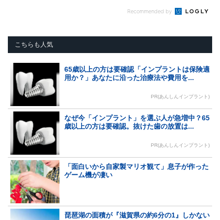
Recommended by
こちらも人気
65歳以上の方は要確認「インプラントは保険適
用か？」あなたに沿った治療法や費用を...
PR(あんしんインプラント)
なぜ今「インプラント」を選ぶ人が急増中？65
歳以上の方は要確認。抜けた歯の放置は...
PR(あんしんインプラント)
「面白いから自家製マリオ観て」息子が作った
ゲーム機が凄い
琵琶湖の面積が『滋賀県の約6分の1』しかない