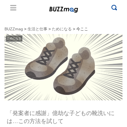
BUZZmag
>
生活と仕事
>
ためになる
> 今ここ
ためになる
「発案者に感謝」億劫な子どもの靴洗いに
は…この方法を試して