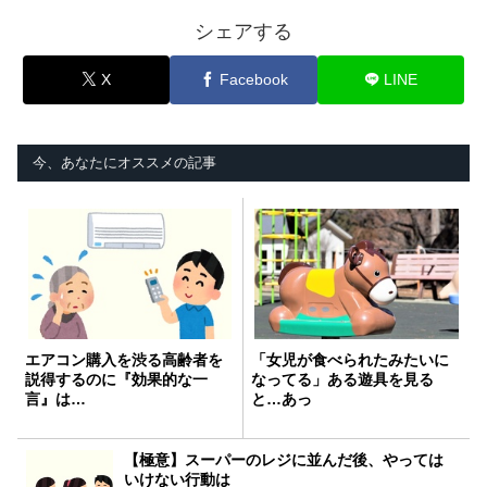
シェアする
X
Facebook
LINE
今、あなたにオススメの記事
エアコン購入を渋る高齢者を
「女児が食べられたみたいに
説得するのに『効果的な一
なってる」ある遊具を見る
言』は…
と…あっ
【極意】スーパーのレジに並んだ後、やっては
いけない行動は