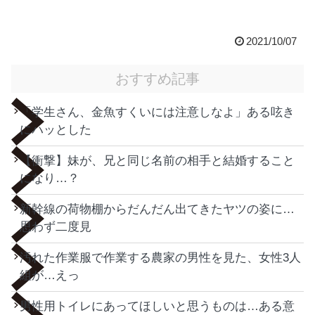
2021/10/07
おすすめ記事
「学生さん、金魚すくいには注意しなよ」ある呟き
にハッとした
【衝撃】妹が、兄と同じ名前の相手と結婚すること
になり…？
新幹線の荷物棚からだんだん出てきたヤツの姿に…
思わず二度見
汚れた作業服で作業する農家の男性を見た、女性3人
組が…えっ
男性用トイレにあってほしいと思うものは…ある意