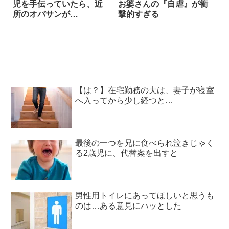
児を手伝っていたら、近
お婆さんの『自虐』が衝
所のオバサンが…
撃的すぎる
【は？】在宅勤務の夫は、妻子が寝室
へ入ってから少し経つと…
最後の一つを兄に食べられ泣きじゃく
る2歳児に、代替案を出すと
男性用トイレにあってほしいと思うも
のは…ある意見にハッとした