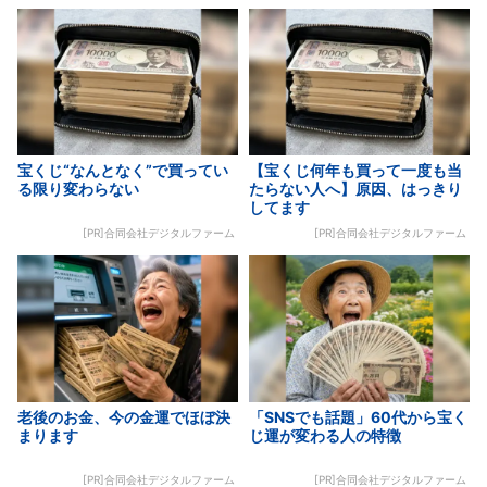
宝くじ“なんとなく”で買ってい
【宝くじ何年も買って一度も当
る限り変わらない
たらない人へ】原因、はっきり
してます
[PR]合同会社デジタルファーム
[PR]合同会社デジタルファーム
老後のお金、今の金運でほぼ決
「SNSでも話題」60代から宝く
まります
じ運が変わる人の特徴
[PR]合同会社デジタルファーム
[PR]合同会社デジタルファーム