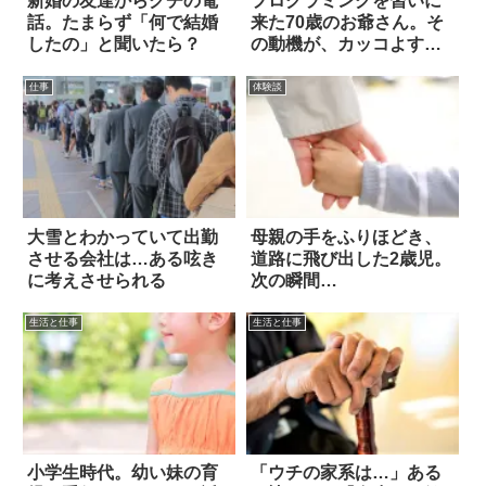
新婚の友達からグチの電
プログラミングを習いに
話。たまらず「何で結婚
来た70歳のお爺さん。そ
したの」と聞いたら？
の動機が、カッコよすぎ
た
仕事
体験談
大雪とわかっていて出勤
母親の手をふりほどき、
させる会社は…ある呟き
道路に飛び出した2歳児。
に考えさせられる
次の瞬間…
生活と仕事
生活と仕事
小学生時代。幼い妹の育
「ウチの家系は…」ある