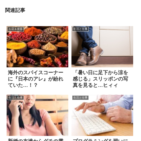
関連記事
お店＆接客
生活と仕事
海外のスパイスコーナー
「暑い日に足下から涼を
に『日本のアレ』が紛れ
感じる」スリッポンの写
ていた…！？
真を見ると…ヒィィ
生活と仕事
生活と仕事