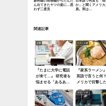
新幹線の荷物棚からだんだ
日本語で何度も「現
ん出てきたヤツの姿に…思
か」と聞くアメリカ
わず二度見
員。実は…
関連記事
仕事
生活と仕事
『たまに大学に電話
『家系ラーメン
が来て…』 研究者を
英語で言うと何？
悩ませる「あるあ
メリカで目撃し
る」とは？
「答え」が予想
生活と仕事
生活と仕事
った！