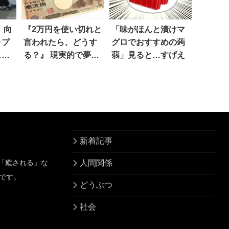
、向
『2万円を使い切れと
「味がほんと漬けマ
ップ
言われたら、どうす
グロでおすすめの蒟
…え
る？』 現実的で夢の
蒻」見ると…すげえ
あるアンサー 10選
新着記事
」「癒される」な
人間関係
です。
どうぶつ
社会