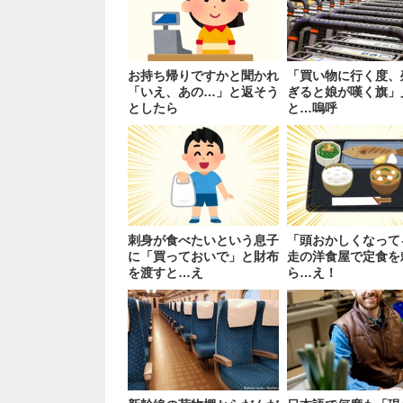
お持ち帰りですかと聞かれ
「買い物に行く度、
「いえ、あの…」と返そう
ぎると娘が嘆く旗」
としたら
と…嗚呼
刺身が食べたいという息子
「頭おかしくなって
に「買っておいで」と財布
走の洋食屋で定食を
を渡すと…え
ら…え！