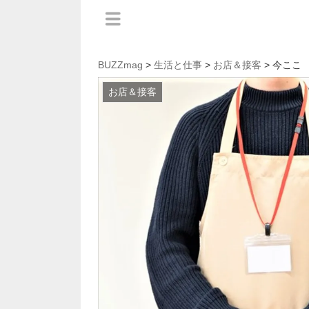
BUZZmag
>
生活と仕事
>
お店＆接客
> 今ここ
お店＆接客