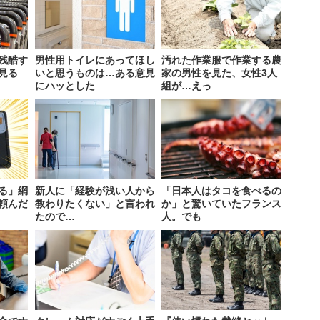
残酷す
男性用トイレにあってほし
汚れた作業服で作業する農
見る
いと思うものは…ある意見
家の男性を見た、女性3人
にハッとした
組が…えっ
る」網
新人に「経験が浅い人から
「日本人はタコを食べるの
頼んだ
教わりたくない」と言われ
か」と驚いていたフランス
たので…
人。でも