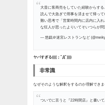
大昔に客商売をしていた経験からする
読んで大急ぎで用事を済ませて帰って
難い思考で「営業時間内に店内に入れ
な狂人が思ったよりいてそいつらが問
— 悠戯＠迷宮レストランなど (@meiky
ヤバすぎる((((；ﾟДﾟ))))
非常識
なぜそのような解釈をするのか理解できま
ついでに言うと『22時閉店』と書いて