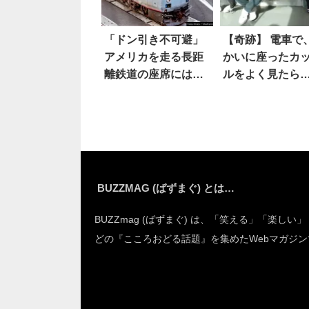
「ドン引き不可避」
【奇跡】 電車で
アメリカを走る長距
かいに座ったカ
離鉄道の座席には…
ルをよく見たら
っ！？
BUZZMAG (ばずまぐ) とは…
BUZZmag (ばずまぐ) は、「笑える」「楽しい
どの『こころおどる話題』を集めたWebマガジン