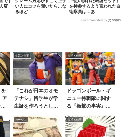
金です
クレーム対応がすごく上手
『使い慣れた裁縫セット』
人店
い人にコツを聞いたら…な
を持参するよう言われた自
るほど！
衛隊員は…あ
Recommended by
生活と仕事
生活と仕事
』を
「これが日本のオモ
ドラゴンボール・ギ
 ア
テナシ」留学生が学
ニュー特戦隊に関す
た
生証を作ろうとした
る『衝撃の事実』が
外だ
ら
判明…！？
ガールズ
生活と仕事