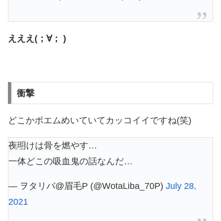
えええ(；∀； )
衝撃
どこかポエムめいていてカッコイイですね(笑)
夜明けは骨を燃やす…
一体どこの吸血鬼の話なんだ…
— ヲタリバ@眉毛P (@WotaLiba_70P)
July 28,
2021