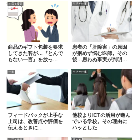
お店＆接客
生活と仕事
商品のギフト包装を要求
患者の「肝障害」の原因
してきた客が…『とんで
が掴めず悩む医師。その
もない一言』を放っ
後…思わぬ事実が判明し
た！？
た
仕事
生活と仕事
フィードバックが上手な
他校よりICTの活用が進ん
上司は、改善点や評価を
でいる学校。その理由に
伝えるときに…
ハッとした
生活と仕事
笑える