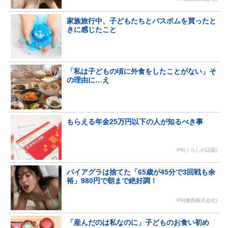
家族旅行中、子どもたちとバスボムを買ったと
きに感じたこと
「私は子どもの頃に外食をしたことがない」そ
の理由に…え
もらえる年金25万円以下の人が知るべき事
PR(くらしの話題)
バイアグラは捨てた「65歳が45分で3回戦も余
裕」980円で朝まで絶好調！
PR(健商株式会社)
「産んだのは私なのに」子どものお食い初め