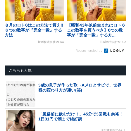
８月のロト6はこの方法で買え!!
【昭和43年以前生まれはロト６
６つの数字が『完全一致』する
この数字を買うべき】6つの数
方法
字が「完全一致」する方...
[PR]株式会社MURA
[PR]株式会社MURA
Recommended by
こちらも人気
3歳の息子が作った歌→Aメロとサビで、世界
観の変わり方が凄い(笑)
「風俗前に飲むだけ！」45分で3回戦も余裕！
1日31円で朝まで絶好調
PR(健商株式会社)