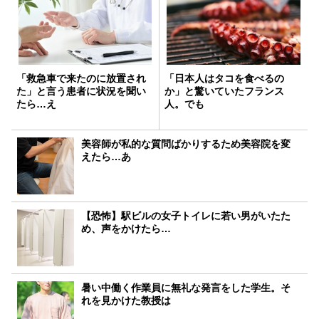
「救急車で来たのに放置され
「日本人はタコを食べるの
た」と言う患者に状況を聞い
か」と驚いていたフランス
たら…え
人。でも
美容師が私的な質問ばかりするため美容院を変
えたら…あ
【恐怖】駅ビルの女子トイレに若い男がいたた
め、声をかけたら…
暑い中働く作業員に無礼な発言をした学生。そ
れを見かけた教授は