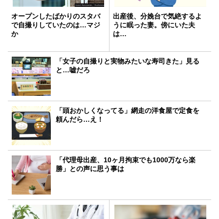
オープンしたばかりのスタバ
出産後、分娩台で気絶するよ
で自撮りしていたのは…マジ
うに眠った妻。傍にいた夫
か
は…
「女子の自撮りと実物みたいな寿司きた」見る
と…嘘だろ
「頭おかしくなってる」網走の洋食屋で定食を
頼んだら…え！
「代理母出産、10ヶ月拘束でも1000万なら楽
勝」との声に思う事は