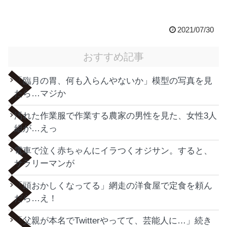
2021/07/30
おすすめ記事
「臨月の胃、何も入らんやないか」模型の写真を見
たら…マジか
汚れた作業服で作業する農家の男性を見た、女性3人
組が…えっ
電車で泣く赤ちゃんにイラつくオジサン。すると、
サラリーマンが
「頭おかしくなってる」網走の洋食屋で定食を頼ん
だら…え！
「父親が本名でTwitterやってて、芸能人に…」続き