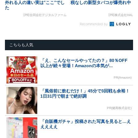
外れる人の違い実は“ここ”でし
税なしの新型タバコが爆売れ中
た
[PR]合同会社デジタルファーム
[PR]株式会社HAL
Recommended by
こちらも人気
「え、こんなセールやってたの？」80％OFF
以上が続々登場！Amazonの本気が...
PR(Amazon)
「風俗前に飲むだけ！」45分で3回戦も余裕！
1日31円で朝まで絶好調
PR(健商株式会社)
「自販機ガチャ」投稿された写真を見ると…え
ええええ