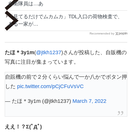
自衛隊員は…あ
「見てるだけでムカムカ」TDL入口の荷物検査で、
ある一家が…
Recommended by
たほ＊3y1m
(
@jtkh1237
)さんが投稿した、自販機の
写真に注目が集まっています。
自販機の前で２分くらい悩んで一か八かでボタン押
した
pic.twitter.com/pCjCFuVsVC
— たほ＊3y1m (@jtkh1237)
March 7, 2022
ええ！？Σ(ﾟДﾟ)