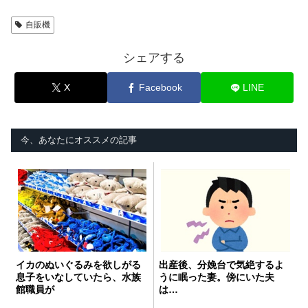
自販機
シェアする
X
Facebook
LINE
今、あなたにオススメの記事
イカのぬいぐるみを欲しがる
出産後、分娩台で気絶するよ
息子をいなしていたら、水族
うに眠った妻。傍にいた夫
館職員が
は…