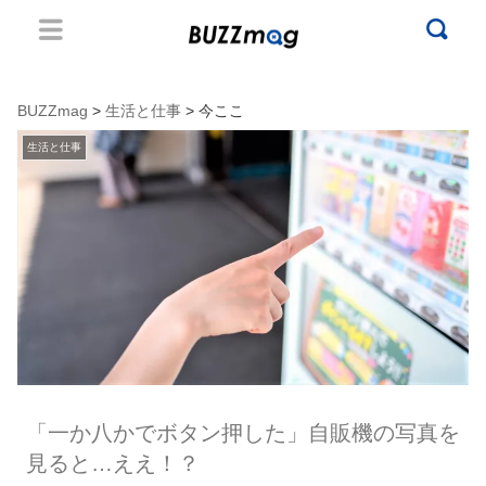
BUZZmag
>
生活と仕事
> 今ここ
生活と仕事
「一か八かでボタン押した」自販機の写真を
見ると…ええ！？