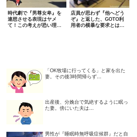
時代劇で『男尊女卑』を
店員が思わず『他へどう
連想させる表現はヤメ
ぞ』と返した、GOTO利
て！この考えが恐い理由
用者の横暴な要求とは…
は…
「OK牧場に行ってくる」と家を出た
妻。その後3時間帰らず…
出産後、分娩台で気絶するように眠っ
た妻。傍にいた夫は…
男性が『睡眠時無呼吸症候群』だと自