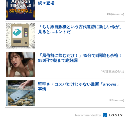
続々登場
PR(Amazon)
「ちり紙自販機という古代遺跡に新しい命が」
見ると…ホントだ
「風俗前に飲むだけ！」45分で3回戦も余裕！
980円で朝まで絶好調
PR(健商株式会社)
堅牢さ・コスパだけじゃない最新「arrows」
事情
PR(arrows)
Recommended by