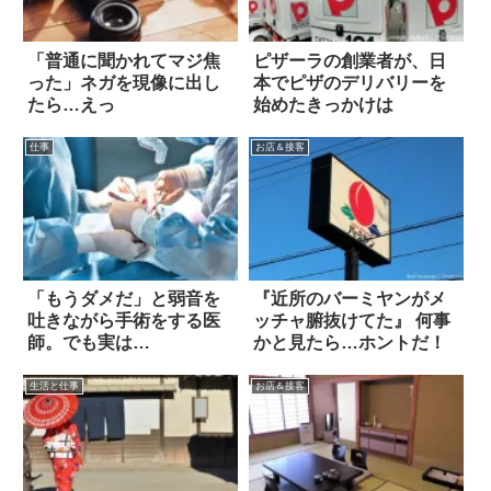
「普通に聞かれてマジ焦
ピザーラの創業者が、日
った」ネガを現像に出し
本でピザのデリバリーを
たら…えっ
始めたきっかけは
仕事
お店＆接客
「もうダメだ」と弱音を
『近所のバーミヤンがメ
吐きながら手術をする医
ッチャ腑抜けてた』 何事
師。でも実は…
かと見たら…ホントだ！
生活と仕事
お店＆接客