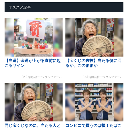
オススメ記事
【当選】金運が上がる直前に起
【宝くじの裏技】当たる側に回
こるサイン
るか、このままか
[PR]合同会社デジタルファーム
[PR]合同会社デジタルファーム
同じ宝くじなのに、当たる人と
コンビニで買うのは損！たばこ