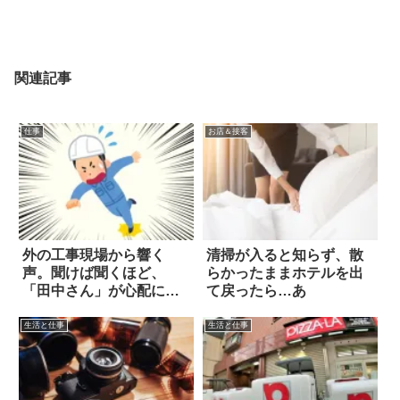
関連記事
仕事
お店＆接客
外の工事現場から響く
清掃が入ると知らず、散
声。聞けば聞くほど、
らかったままホテルを出
「田中さん」が心配にな
て戻ったら…あ
ってくる！！
生活と仕事
生活と仕事