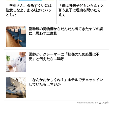
「学生さん、金魚すくいには
「俺は将来子どもいらん」と
注意しなよ」ある呟きにハッ
言う息子に理由を聞いたら…
とした
えぇ
新幹線の荷物棚からだんだん出てきたヤツの姿
に…思わず二度見
医師が、クレーマーに「軽傷のため処置は不
要」と伝えたら…嗚呼
「なんかおかしくね？」ホテルでチェックイン
していたら…マジか
Recommended by