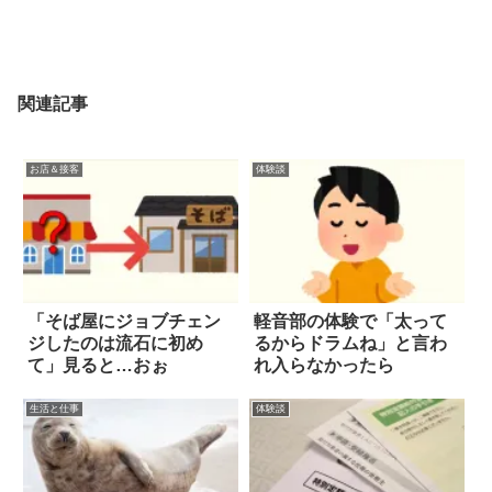
関連記事
お店＆接客
体験談
「そば屋にジョブチェン
軽音部の体験で「太って
ジしたのは流石に初め
るからドラムね」と言わ
て」見ると…おぉ
れ入らなかったら
生活と仕事
体験談