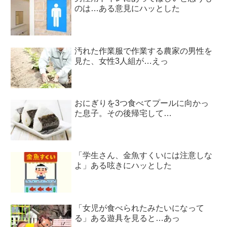
のは…ある意見にハッとした
汚れた作業服で作業する農家の男性を
見た、女性3人組が…えっ
おにぎりを3つ食べてプールに向かっ
た息子。その後帰宅して…
「学生さん、金魚すくいには注意しな
よ」ある呟きにハッとした
「女児が食べられたみたいになって
る」ある遊具を見ると…あっ