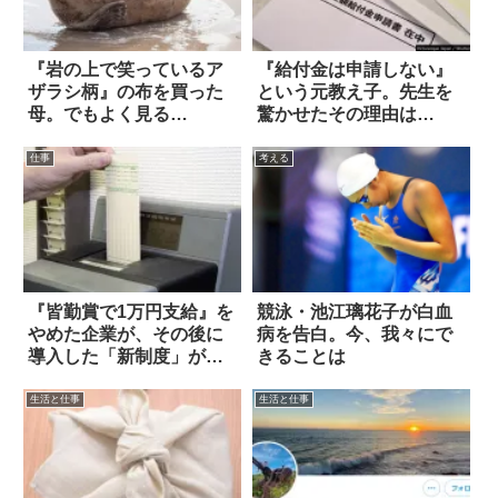
『岩の上で笑っているア
『給付金は申請しない』
ザラシ柄』の布を買った
という元教え子。先生を
母。でもよく見る
驚かせたその理由は…
と…！？
仕事
考える
『皆勤賞で1万円支給』を
競泳・池江璃花子が白血
やめた企業が、その後に
病を告白。今、我々にで
導入した「新制度」が素
きることは
晴らしい！
生活と仕事
生活と仕事