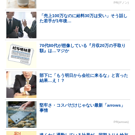
PR(デノン)
「売上100万なのに給料30万は安い」そう話し
た若手が1年後…
70代80代が想像している『月収20万の手取り
額』は…マジか
部下に「もう明日から会社に来るな」と言った
結果…え！？
堅牢さ・コスパだけじゃない最新「arrows」
事情
PR(arrows)