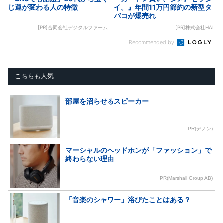
じ運が変わる人の特徴
イ。』年間11万円節約の新型タ
バコが爆売れ
[PR]合同会社デジタルファーム
[PR]株式会社HAL
Recommended by
こちらも人気
部屋を沼らせるスピーカー
PR(デノン)
マーシャルのヘッドホンが「ファッション」で
終わらない理由
PR(Marshall Group AB)
「音楽のシャワー」浴びたことはある？