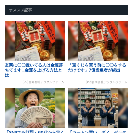
オススメ記事
玄関に〇〇置いてる人は金運落
「宝くじを買う前に〇〇をする
ちてます…金運を上げる方法と
だけです」7億当選者が続出
は
[PR]合同会社デジタルファーム
[PR]合同会社デジタルファーム
「SNSでも話題」60代から宝く
『カートン買い、ダメ。ゼッタ