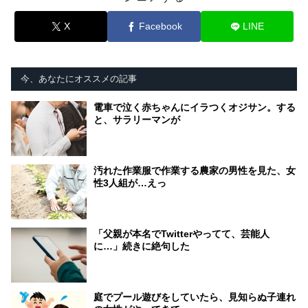
X
Facebook
LINE
今、あなたにオススメの記事
電車で泣く赤ちゃんにイラつくオジサン。する
と、サラリーマンが
汚れた作業服で作業する農家の男性を見た、女
性3人組が…えっ
「父親が本名でTwitterやってて、芸能人
に…」続きに絶句した
庭でプール遊びをしていたら、見知らぬ子連れ