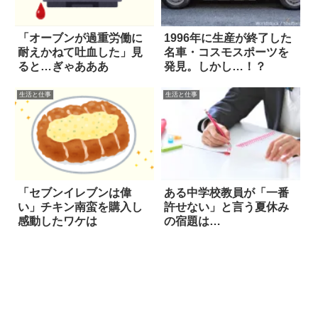
「オーブンが過重労働に
1996年に生産が終了した
耐えかねて吐血した」見
名車・コスモスポーツを
ると…ぎゃあああ
発見。しかし…！？
生活と仕事
生活と仕事
「セブンイレブンは偉
ある中学校教員が「一番
い」チキン南蛮を購入し
許せない」と言う夏休み
感動したワケは
の宿題は…