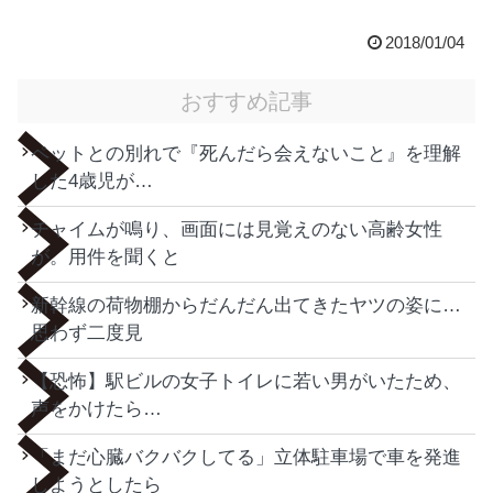
2018/01/04
おすすめ記事
ペットとの別れで『死んだら会えないこと』を理解
した4歳児が…
チャイムが鳴り、画面には見覚えのない高齢女性
が。用件を聞くと
新幹線の荷物棚からだんだん出てきたヤツの姿に…
思わず二度見
【恐怖】駅ビルの女子トイレに若い男がいたため、
声をかけたら…
「まだ心臓バクバクしてる」立体駐車場で車を発進
しようとしたら