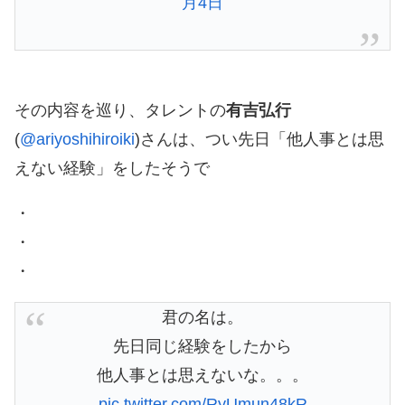
月4日
その内容を巡り、タレントの
有吉弘行
(
@ariyoshihiroiki
)さんは、つい先日「他人事とは思
えない経験」をしたそうで
・
・
・
君の名は。
先日同じ経験をしたから
他人事とは思えないな。。。
pic.twitter.com/RyUmun48kR