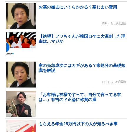
お墓の撤去にいくらかかる？墓じまい費用
PR(くらしの話題)
【絶望】フワちゃんが韓国ロケに大遅刻した理
由は…マジか
家の売却成功にはカギがある？家処分の基礎知
識を解説
PR(くらしの話題)
「お客様は神様ですって、自分で言ってる客
は…」有吉のド正論に称賛の嵐
もらえる年金25万円以下の人が知るべき事