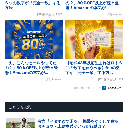
６つの数字が『完全一致』する
の？」80％OFF以上が続々登
方法
場！Amazonの本気が...
[PR]株式会社MURA
[PR]Amazon
「え、こんなセールやってた
【昭和43年以前生まれはロト６
の？」80％OFF以上が続々登
この数字を買うべき】6つの数
場！Amazonの本気が...
字が「完全一致」する方...
[PR]Amazon
[PR]株式会社MURA
Recommended by
こちらも人気
有吉『ベタすぎて困る』 携帯をなくして焦る
ダチョウ・上島竜兵がとった行動は？