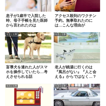
息子が1歳半で入院した
アクセス殺到のワクチン
時、母子手帳を見た医師
予約。無事取れたのに
から言われたのは
は…こんな理由が
生活と仕事
生活と仕事
盲導犬を連れた人がスマ
老人が銭湯に行くのは
ホを操作していたら…考
『風呂がない』『人と会
えさせられる話
える』からではなく…？
生活と仕事
生活と仕事