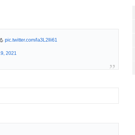
る
pic.twitter.com/la3L2Ili61
19, 2021