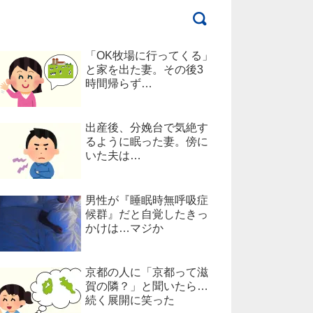
「OK牧場に行ってくる」
と家を出た妻。その後3
時間帰らず…
出産後、分娩台で気絶す
るように眠った妻。傍に
いた夫は…
男性が『睡眠時無呼吸症
候群』だと自覚したきっ
かけは…マジか
京都の人に「京都って滋
賀の隣？」と聞いたら…
続く展開に笑った