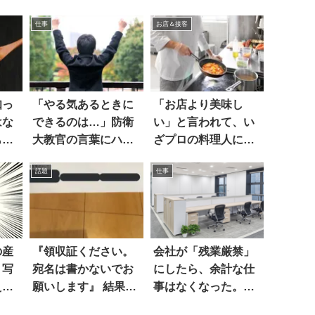
仕事
お店＆接客
知っ
「やる気あるときに
「お店より美味し
はな
できるのは…」防衛
い」と言われて、い
もの
大教官の言葉にハッ
ざプロの料理人にな
とした
ると
話題
仕事
の産
『領収証ください。
会社が「残業厳禁」
」写
宛名は書かないでお
にしたら、余計な仕
え
願いします』 結果、
事はなくなった。し
どうしてこうなっ
かし？