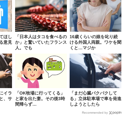
てほし
「日本人はタコを食べるの
16歳くらいの娘を叱り続
る意見
か」と驚いていたフランス
ける外国人両親。ワケを聞
人。でも
くと…マジか
にイラ
「OK牧場に行ってくる」
「まだ心臓バクバクして
と、サ
と家を出た妻。その後3時
る」立体駐車場で車を発進
間帰らず…
しようとしたら
Recommended by