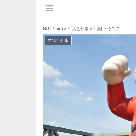
BUZZmag
>
生活と仕事
>
話題
> 今ここ
生活と仕事