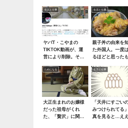
生活と仕事
生活と仕事
ヤバT・こやまの
親子丼の由来を
TIKTOK動画が、運
た外国人。一度
営により削除。その
るほどと思った
「理由」が…え！？
の…
ためになる
生活と仕事
大正生まれのお嬢様
「天井にすごい
だった祖母がくれ
みつけられてる
た、「贅沢」に関す
真を見ると…え
る助言が深すぎる
っ！