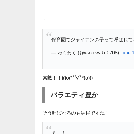
・
・
・
保育園でジャイアンの子って呼ばれて
— わくわく (@wakuwaku0708)
June 
素敵！！(((o(*ﾟ∀ﾟ*)o)))
バラエティ豊か
そう呼ばれるのも納得ですね！
えっ！