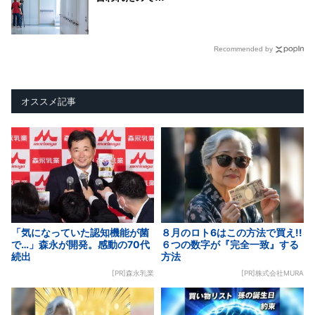
Recommended by
オススメ記事
「気になっていた認知機能が菌
８月のロト6はこの方法で買え!!
で…」森永が開発。感動の70代
６つの数字が『完全一致』する
続出
方法
[PR]森永乳業
[PR]株式会社MURA