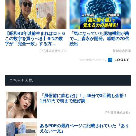
【昭和43年以前生まれはロト６
「気になっていた認知機能が菌
この数字を買うべき】6つの数
で…」森永が開発。感動の70代
字が「完全一致」する方...
続出
[PR]株式会社MURA
[PR]森永乳業
Recommended by
こちらも人気
「風俗前に飲むだけ！」45分で3回戦も余裕！
1日31円で朝まで絶好調
PR(健商株式会社)
あるPDFの最終ページに記載されていた『あり
えない一文』