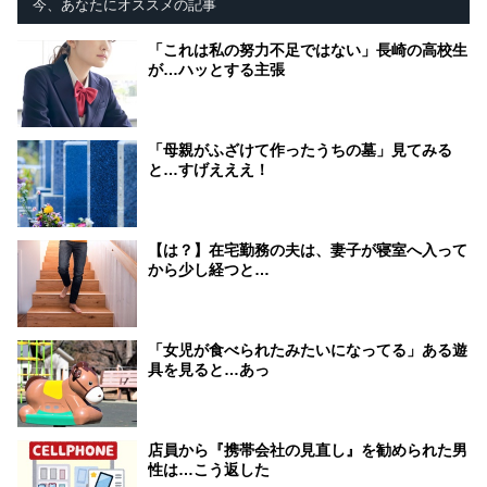
今、あなたにオススメの記事
「これは私の努力不足ではない」長崎の高校生
が…ハッとする主張
「母親がふざけて作ったうちの墓」見てみる
と…すげえええ！
【は？】在宅勤務の夫は、妻子が寝室へ入って
から少し経つと…
「女児が食べられたみたいになってる」ある遊
具を見ると…あっ
店員から『携帯会社の見直し』を勧められた男
性は…こう返した