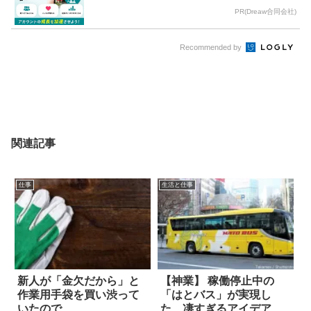
PR(Dreaw合同会社)
Recommended by
関連記事
仕事
生活と仕事
新人が「金欠だから」と
【神業】 稼働停止中の
作業用手袋を買い渋って
「はとバス」が実現し
いたので…
た、凄すぎるアイデアと