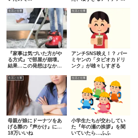
は？
生活と仕事
生活と仕事
『家事は気づいた方がや
アンチSNS映え！？ バー
る方式』で部屋が崩壊。
ミヤンの「タピオカドリ
結果…この発想はなかっ
ンク」が雄々しすぎる
た
生活と仕事
生活と仕事
母親が娘にドーナツをあ
小学生たちが交わしてい
げる際の『声かけ』に…
た『年の瀬の挨拶』を聞
18万いいね
いていたら…ふふ