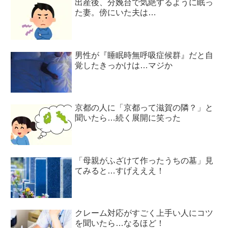
出産後、分娩台で気絶するように眠っ
た妻。傍にいた夫は…
男性が『睡眠時無呼吸症候群』だと自
覚したきっかけは…マジか
京都の人に「京都って滋賀の隣？」と
聞いたら…続く展開に笑った
「母親がふざけて作ったうちの墓」見
てみると…すげえええ！
クレーム対応がすごく上手い人にコツ
を聞いたら…なるほど！