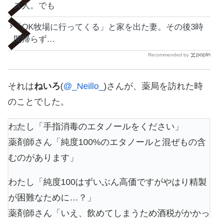
ス人。でも
「OK牧場に行ってくる」と家を出た妻。その後3時
間帰らず…
Recommended by
それは
ねいろ
(
@_Neillo_
)さんが、薬局を訪れた時
のことでした。
わたし「手指消毒のエタノールをください」
薬剤師さん「純度100%のエタノールと混ぜもの含
むのがあります」
わたし「純度100はずいぶん高価ですがやはり精製
が困難なために…？」
薬剤師さん「いえ、飲めてしまうため酒税がかかっ