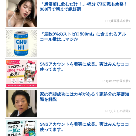
「風俗前に飲むだけ！」45分で3回戦も余裕！
980円で朝まで絶好調
PR(健商株式会社)
『度数9%のストゼロ500ml』に含まれるアル
コール量は…マジか
SNSアカウントを着実に成長。実はみんなココ
使ってます。
PR(Dreaw合同会社)
家の売却成功にはカギがある？家処分の基礎知
識を解説
PR(くらしの話題)
SNSアカウントを着実に成長。実はみんなココ
使ってます。