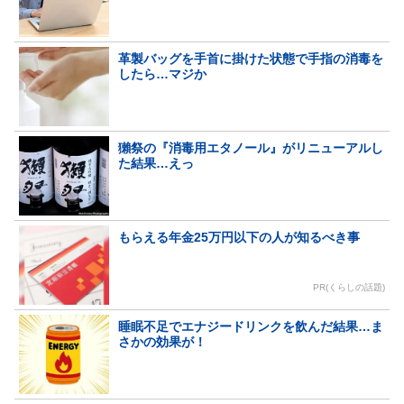
革製バッグを手首に掛けた状態で手指の消毒を
したら…マジか
獺祭の『消毒用エタノール』がリニューアルし
た結果…えっ
もらえる年金25万円以下の人が知るべき事
PR(くらしの話題)
睡眠不足でエナジードリンクを飲んだ結果…ま
さかの効果が！