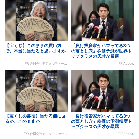
【宝くじ】このままの買い方
「負け投資家がハマってる3つ
で、本当に当たると思いますか
の落とし穴」株価予測が世界ト
ップクラスの天才が暴露
[PR]合同会社デジタルファーム
[PR]Acoco.
【宝くじの裏技】当たる側に回
「負け投資家がハマってる3つ
るか、このままか
の落とし穴」株価の予測精度ト
ップクラスの天才が暴露
[PR]合同会社デジタルファーム
[PR]Acoco.