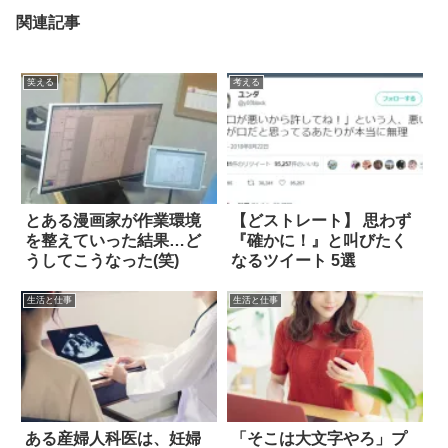
関連記事
笑える
考える
とある漫画家が作業環境
【どストレート】 思わず
を整えていった結果…ど
『確かに！』と叫びたく
うしてこうなった(笑)
なるツイート 5選
生活と仕事
生活と仕事
ある産婦人科医は、妊婦
「そこは大文字やろ」プ