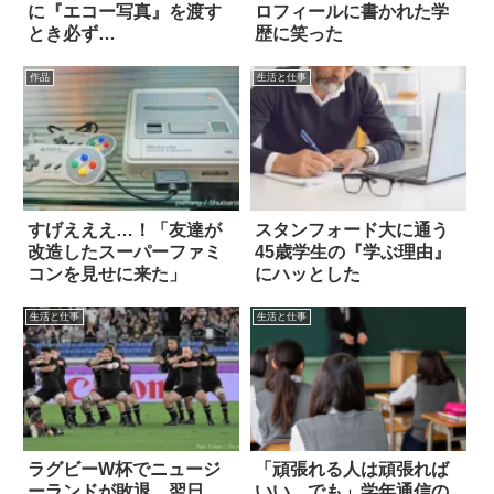
に『エコー写真』を渡す
ロフィールに書かれた学
とき必ず…
歴に笑った
作品
生活と仕事
すげえええ…！「友達が
スタンフォード大に通う
改造したスーパーファミ
45歳学生の『学ぶ理由』
コンを見せに来た」
にハッとした
生活と仕事
生活と仕事
ラグビーW杯でニュージ
「頑張れる人は頑張れば
ーランドが敗退。翌日、
いい。でも」学年通信の