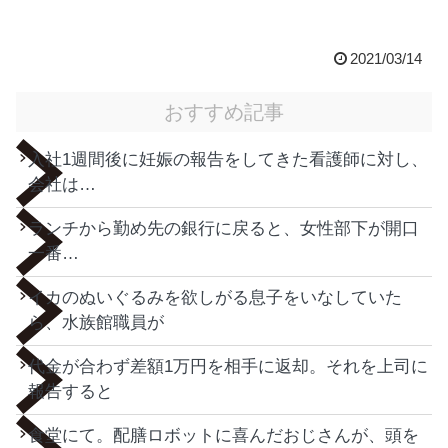
2021/03/14
おすすめ記事
入社1週間後に妊娠の報告をしてきた看護師に対し、
会社は…
ランチから勤め先の銀行に戻ると、女性部下が開口
一番…
イカのぬいぐるみを欲しがる息子をいなしていた
ら、水族館職員が
代金が合わず差額1万円を相手に返却。それを上司に
報告すると
食堂にて。配膳ロボットに喜んだおじさんが、頭を