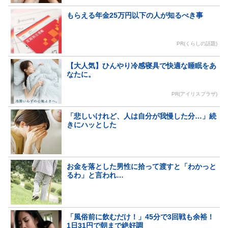
もらえる年金25万円以下の人が知るべき事
PR(くらしの話題)
【大人気】ひんやり冷感寝具で快適な睡眠をあ
なたに。
PR(アイリスプラザ)
「悲しいけれど、人は自分が我慢した分…」続
きにハッとした
お金を落とした男性に拾って渡すと「わかっと
るわ」と言われ…
「風俗前に飲むだけ！」45分で3回戦も余裕！
1日31円で朝まで絶好調