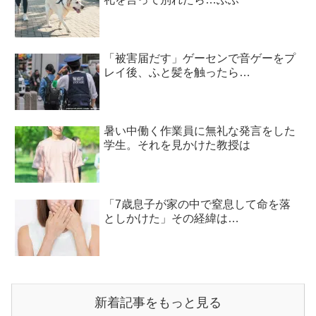
「被害届だす」ゲーセンで音ゲーをプ
レイ後、ふと髪を触ったら…
暑い中働く作業員に無礼な発言をした
学生。それを見かけた教授は
「7歳息子が家の中で窒息して命を落
としかけた」その経緯は…
新着記事をもっと見る