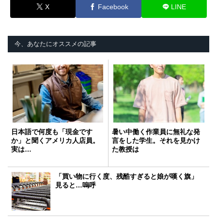
X
Facebook
LINE
今、あなたにオススメの記事
日本語で何度も「現金です
暑い中働く作業員に無礼な発
か」と聞くアメリカ人店員。
言をした学生。それを見かけ
実は…
た教授は
「買い物に行く度、残酷すぎると娘が嘆く旗」
見ると…嗚呼