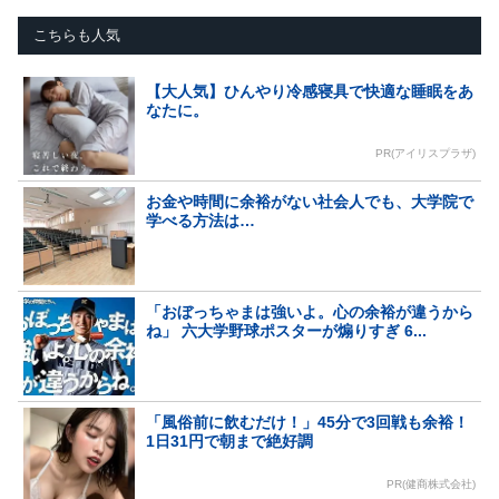
こちらも人気
【大人気】ひんやり冷感寝具で快適な睡眠をあ
なたに。
PR(アイリスプラザ)
お金や時間に余裕がない社会人でも、大学院で
学べる方法は…
「おぼっちゃまは強いよ。心の余裕が違うから
ね」 六大学野球ポスターが煽りすぎ 6...
「風俗前に飲むだけ！」45分で3回戦も余裕！
1日31円で朝まで絶好調
PR(健商株式会社)