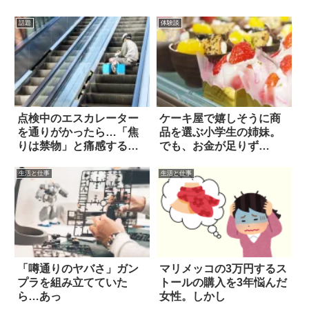
話題
体験談
点検中のエスカレーター
ケーキ屋で嬉しそうに商
を通りがかったら…「焦
品を選ぶ小学生の姉妹。
りは禁物」と痛感する光
でも、お金が足りず…
景
生活と仕事
生活と仕事
「噂通りのヤバさ」ガン
マリメッコの3万円するス
プラを組み立てていた
トールの購入を3年悩んだ
ら…あっ
女性。しかし