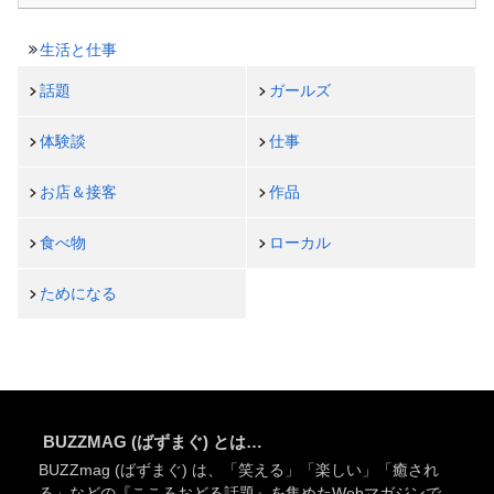
生活と仕事
話題
ガールズ
体験談
仕事
お店＆接客
作品
食べ物
ローカル
ためになる
BUZZMAG (ばずまぐ) とは…
BUZZmag (ばずまぐ) は、「笑える」「楽しい」「癒され
る」などの『こころおどる話題』を集めたWebマガジンで