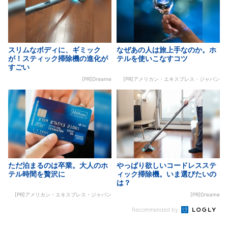
スリムなボディに、ギミック
なぜあの人は旅上手なのか。ホ
が！スティック掃除機の進化が
テルを使いこなすコツ
すごい
[PR]Dreame
[PR]アメリカン・エキスプレス・ジャパン
ただ泊まるのは卒業。大人のホ
やっぱり欲しいコードレスステ
テル時間を贅沢に
ィック掃除機。いま選びたいの
は？
[PR]アメリカン・エキスプレス・ジャパン
[PR]Dreame
Recommended by