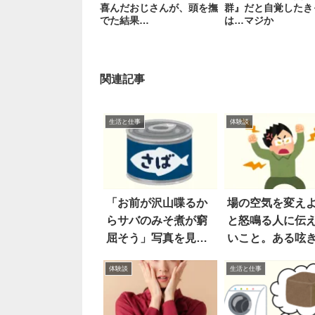
喜んだおじさんが、頭を撫
群』だと自覚したき
でた結果…
は…マジか
関連記事
生活と仕事
体験談
「お前が沢山喋るか
場の空気を変え
らサバのみそ煮が窮
と怒鳴る人に伝
屈そう」写真を見て
いこと。ある呟
笑った
共感の声！
体験談
生活と仕事