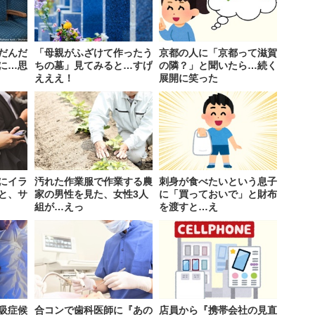
だんだ
「母親がふざけて作ったう
京都の人に「京都って滋賀
に…思
ちの墓」見てみると…すげ
の隣？」と聞いたら…続く
えええ！
展開に笑った
にイラ
汚れた作業服で作業する農
刺身が食べたいという息子
と、サ
家の男性を見た、女性3人
に「買っておいで」と財布
組が…えっ
を渡すと…え
吸症候
合コンで歯科医師に『あの
店員から『携帯会社の見直