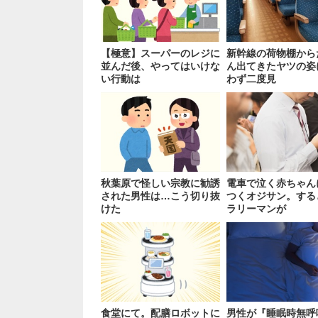
【極意】スーパーのレジに
新幹線の荷物棚から
並んだ後、やってはいけな
ん出てきたヤツの姿
い行動は
わず二度見
秋葉原で怪しい宗教に勧誘
電車で泣く赤ちゃん
された男性は…こう切り抜
つくオジサン。する
けた
ラリーマンが
食堂にて。配膳ロボットに
男性が『睡眠時無呼