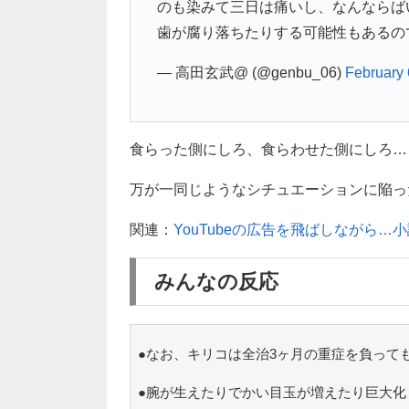
のも染みて三日は痛いし、なんならば
歯が腐り落ちたりする可能性もあるの
— 高田玄武@ (@genbu_06)
February 
食らった側にしろ、食らわせた側にしろ…
万が一同じようなシチュエーションに陥った
関連：
YouTubeの広告を飛ばしながら
みんなの反応
●なお、キリコは全治3ヶ月の重症を負って
●腕が生えたりでかい目玉が増えたり巨大化