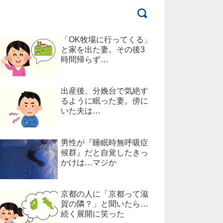
「OK牧場に行ってくる」
と家を出た妻。その後3
時間帰らず…
出産後、分娩台で気絶す
るように眠った妻。傍に
いた夫は…
男性が『睡眠時無呼吸症
候群』だと自覚したきっ
かけは…マジか
京都の人に「京都って滋
賀の隣？」と聞いたら…
続く展開に笑った