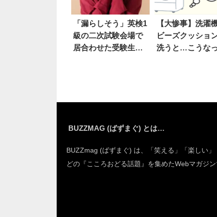
「漏らしそう」英検1
【大惨事】洗濯
級の二次試験会場で
ビーズクッショ
居合わせた受験生
洗うと…こうな
が…
ゃう
BUZZMAG (ばずまぐ) とは…
BUZZmag (ばずまぐ) は、「笑える」「楽しい
どの『こころおどる話題』を集めたWebマガジン