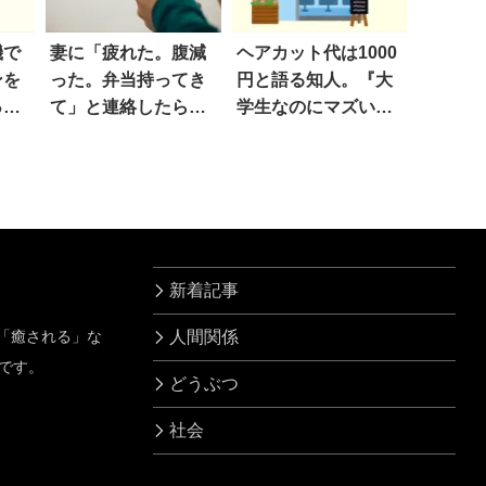
機で
妻に「疲れた。腹減
ヘアカット代は1000
ンを
った。弁当持ってき
円と語る知人。『大
っち
て」と連絡したら…
学生なのにマズい
すげえ
よ』と笑った直後、
絶望した！
新着記事
」「癒される」な
人間関係
です。
どうぶつ
社会