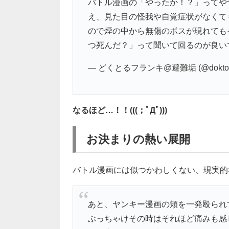
バトル漫画の「やったか！？」ってや
え、見た目の怪我や自覚症状がなくて
ので煙の中から無傷のボスが現れても
つ死んだ？」って聞いて回るのが良い
— どくとるフランキ@避難垢 (@doktorfr
なるほど…！！(((；ﾟДﾟ)))
お決まりの熱い展開
バトル漫画には似つかわしくない、現実的な
あと、ヤンキー漫画の頬を一発殴られ
ぶっちゃけその時はそれほど痛みも感