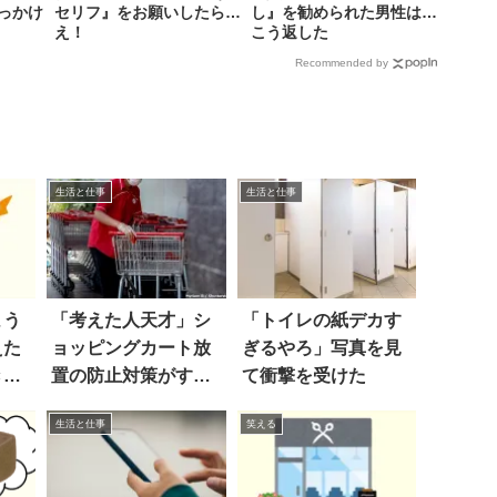
っかけ
セリフ』をお願いしたら…
し』を勧められた男性は…
え！
こう返した
Recommended by
生活と仕事
生活と仕事
よう
「考えた人天才」シ
「トイレの紙デカす
えた
ョッピングカート放
ぎるやろ」写真を見
きに
置の防止対策がすご
て衝撃を受けた
い
生活と仕事
笑える