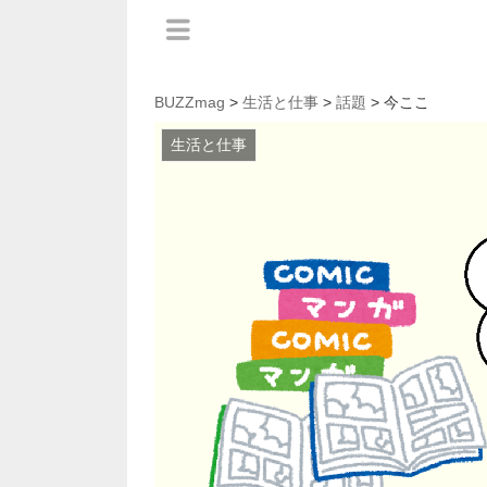
BUZZmag
>
生活と仕事
>
話題
> 今ここ
生活と仕事