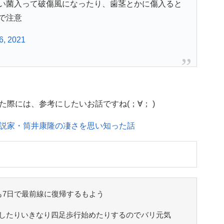
い菌入って破傷風になったり、歯茎とかに傷入ると
で注意
6, 2021
際には、参考にしたいお話ですね(；∀； )
…小説家・筒井康隆の凄さを思い知った話
も7日で最前線に復帰するもよう
したりいきなり四足歩行始めたりするのでバリ元気