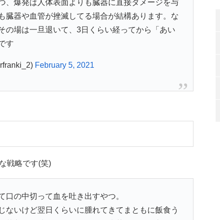
つ、爆発は人体表面よりも臓器に直接ダメージを与
も臓器や血管が挫滅してる場合が結構あります。な
その場は一旦退いて、3日くらい経ってから「あい
です
anki_2)
February 5, 2021
戦略です(笑)
て口の中切って血を吐き出すやつ。
じないけど翌日くらいに腫れてきてまともに飯食う