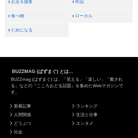
お店＆接客
作品
食べ物
ローカル
ためになる
BUZZMAG (ばずまぐ) とは…
BUZZmag (ばずまぐ) は、「笑える」「楽しい」「癒され
る」などの『こころおどる話題』を集めたWebマガジンで
す。
新着記事
ランキング
人間関係
生活と仕事
どうぶつ
エンタメ
社会