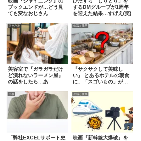
映画『シャイニング』の
ひたすら「しりとり」を
ブックエンドが…どう見
するDMグループが1周年
ても変なおじさん
を迎えた結果…すげえ(笑)
ローカル
生活と仕事
美容室で『ガラガラだけ
『サクサクして美味し
ど潰れないラーメン屋』
い』 とあるホテルの朝食
の話をしたら…あ
に、「スゴいもの」が出
てきた！！
仕事
生活と仕事
「弊社EXCELサポート史
映画『新幹線大爆破』を