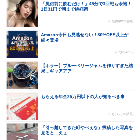
「風俗前に飲むだけ！」45分で3回戦も余裕！
1日31円で朝まで絶好調
PR(健商株式会社)
Amazon今日も見逃せない！80%OFF以上が
続々登場
PR(Amazon)
【ホラー】ブルーベリージャムを作りすぎた結
果…ギャアアア
もらえる年金25万円以下の人が知るべき事
PR(くらしの話題)
「引っ越してきた町やべぇな」投稿した写真を
見ると…えぇ