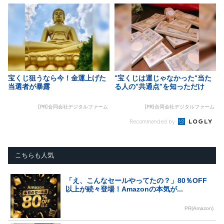
宝くじ狙うなら今！金運上げた
“宝くじは運じゃなかった”当た
当選者が暴露
る人の“共通点”を知っただけ
[PR]合同会社デジタルファーム
[PR]合同会社デジタルファーム
Recommended by
こちらも人気
「え、こんなセールやってたの？」80％OFF
以上が続々登場！Amazonの本気が...
PR(Amazon)