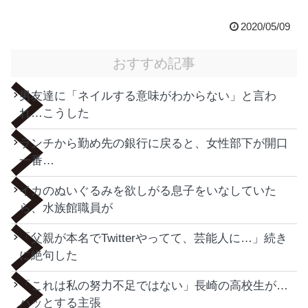
2020/05/09
おすすめ記事
男友達に「ネイルする意味がわからない」と言わ
れ…こうした
ランチから勤め先の銀行に戻ると、女性部下が開口
一番…
イカのぬいぐるみを欲しがる息子をいなしていた
ら、水族館職員が
「父親が本名でTwitterやってて、芸能人に…」続き
に絶句した
「これは私の努力不足ではない」長崎の高校生が…
ハッとする主張