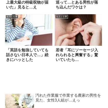
上最大級の特級呪物が届
巡って…とある男性が落
いた」見ると…え
ち込んだワケは？
生活と仕事
生活と仕事
「英語を勉強していても
若者「耳にソーセージ入
話さない日本人で…」続
れられると興奮する」驚
きにハッとした
いていたら…
汚れた作業服で作業する農家の男性を
見た、女性3人組が…えっ