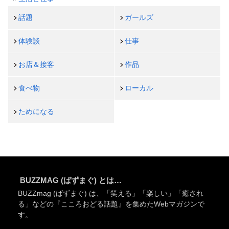
話題
ガールズ
体験談
仕事
お店＆接客
作品
食べ物
ローカル
ためになる
BUZZMAG (ばずまぐ) とは…
BUZZmag (ばずまぐ) は、「笑える」「楽しい」「癒され
る」などの『こころおどる話題』を集めたWebマガジンで
す。