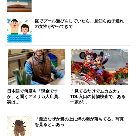
庭でプール遊びをしていたら、見知らぬ子連れ
の女性がやってきて
日本語で何度も「現金です
「見てるだけでムカムカ」
か」と聞くアメリカ人店員。
TDL入口の荷物検査で、ある
実は…
一家が…
「最近なぜか畳の上に蝉の羽が落ちてる」写真
を見ると…あっ