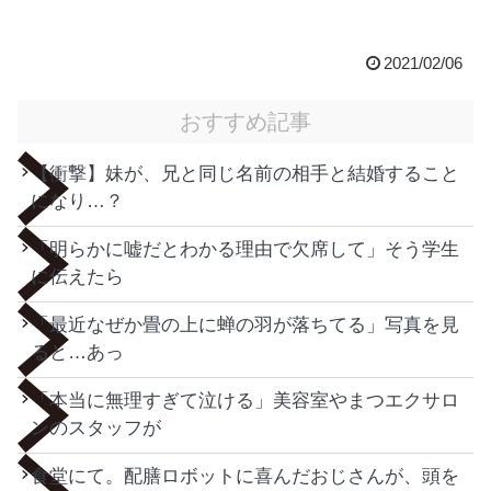
2021/02/06
おすすめ記事
【衝撃】妹が、兄と同じ名前の相手と結婚すること
になり…？
「明らかに嘘だとわかる理由で欠席して」そう学生
に伝えたら
「最近なぜか畳の上に蝉の羽が落ちてる」写真を見
ると…あっ
「本当に無理すぎて泣ける」美容室やまつエクサロ
ンのスタッフが
食堂にて。配膳ロボットに喜んだおじさんが、頭を