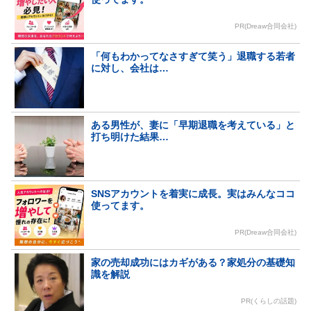
PR(Dreaw合同会社)
「何もわかってなさすぎて笑う」退職する若者
に対し、会社は…
ある男性が、妻に「早期退職を考えている」と
打ち明けた結果…
SNSアカウントを着実に成長。実はみんなココ
使ってます。
PR(Dreaw合同会社)
家の売却成功にはカギがある？家処分の基礎知
識を解説
PR(くらしの話題)