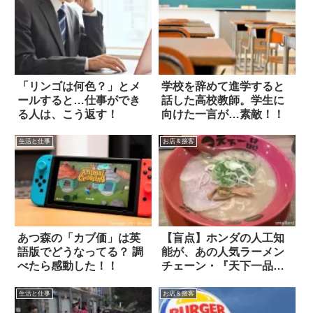
「リンゴは何色？」とメ
学校を辞めて進学すると
ールすると…仕事ができ
話した高校教師。学生に
る人は、こう返す！
向けた一言が…素敵！！
生活と仕事
お店＆接客
あつ森の「カブ価」は英
【盲点】ホンダの人工知
語版でどうなってる？ 調
能が、あの人気ラーメン
べたら感動した！！
チェーン・『天下一品』
に敗北した！？
生活と仕事
お店＆接客