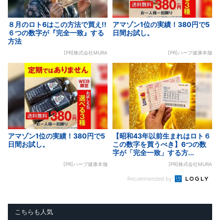
８月のロト6はこの方法で買え!!
アマゾン1位の実績！380円で5
６つの数字が『完全一致』する
日間お試し。
方法
[PR]株式会社MURA
[PR]ハーブ健康本舗
アマゾン1位の実績！380円で5
【昭和43年以前生まれはロト６
日間お試し。
この数字を買うべき】6つの数
字が「完全一致」する方...
[PR]ハーブ健康本舗
[PR]株式会社MURA
Recommended by
こちらも人気