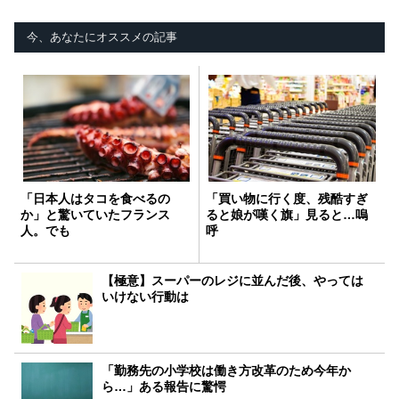
今、あなたにオススメの記事
「日本人はタコを食べるの
「買い物に行く度、残酷すぎ
か」と驚いていたフランス
ると娘が嘆く旗」見ると…嗚
人。でも
呼
【極意】スーパーのレジに並んだ後、やっては
いけない行動は
「勤務先の小学校は働き方改革のため今年か
ら…」ある報告に驚愕