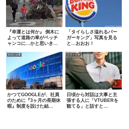
『幸運とは何か』 倒木に
「タイらしさ溢れるバー
よって道路の車がペッチ
ガーキング」写真を見る
ャンコに…かと思いき
と…おおお！
や！？
生活と仕事
生活と仕事
かつてGOOGLEが、社員
日頃から対話は大事と主
のために『3ヶ月の長期休
張する人に「VTUBERを
暇』制度を設けた結
観てる」と話すと…
果…？