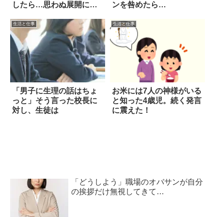
したら…思わぬ展開に絶
ンを咎めたら…
句
生活と仕事
生活と仕事
「男子に生理の話はちょ
お米には7人の神様がいる
っと」そう言った校長に
と知った4歳児。続く発言
対し、生徒は
に震えた！
「どうしよう」職場のオバサンが自分
の挨拶だけ無視してきて…