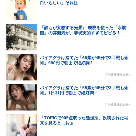
白いらしい」それは
『誰もが妄想する光景』 廃校を使った「水族
館」の雰囲気が、非現実的すぎてビビる！
バイアグラは捨てた「65歳が45分で3回戦も余
裕」980円で朝まで絶好調！
PR(健商株式会社)
バイアグラは捨てた「65歳が45分で3回戦も余
裕」1日31円で朝まで絶好調！
PR(健商株式会社)
「TOEICで905点取った勉強法」投稿された写
真を見ると…おぉ