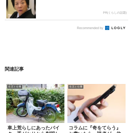
PR(くらしの話題)
Recommended by
関連記事
生活と仕事
生活と仕事
車上荒らしにあったバイ
コラムに『奇をてらう』