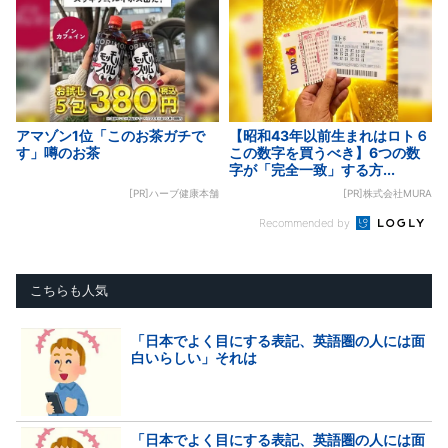
アマゾン1位「このお茶ガチで
【昭和43年以前生まれはロト６
す」噂のお茶
この数字を買うべき】6つの数
字が「完全一致」する方...
[PR]ハーブ健康本舗
[PR]株式会社MURA
Recommended by
こちらも人気
「日本でよく目にする表記、英語圏の人には面
白いらしい」それは
「日本でよく目にする表記、英語圏の人には面