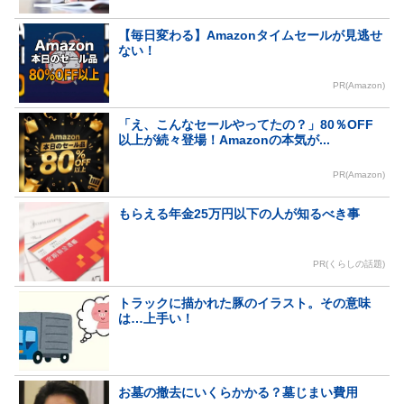
【毎日変わる】Amazonタイムセールが見逃せ
ない！
PR(Amazon)
「え、こんなセールやってたの？」80％OFF
以上が続々登場！Amazonの本気が...
PR(Amazon)
もらえる年金25万円以下の人が知るべき事
PR(くらしの話題)
トラックに描かれた豚のイラスト。その意味
は…上手い！
お墓の撤去にいくらかかる？墓じまい費用