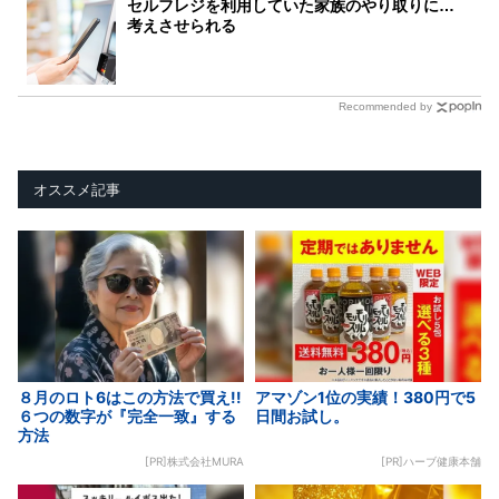
セルフレジを利用していた家族のやり取りに…
考えさせられる
Recommended by
オススメ記事
８月のロト6はこの方法で買え!!
アマゾン1位の実績！380円で5
６つの数字が『完全一致』する
日間お試し。
方法
[PR]株式会社MURA
[PR]ハーブ健康本舗