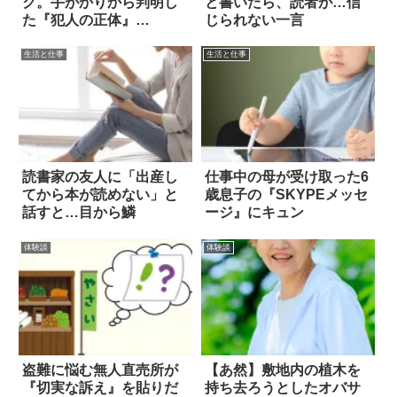
ク。手がかりから判明し
と書いたら、読者が…信
た『犯人の正体』
じられない一言
は…！？
生活と仕事
生活と仕事
読書家の友人に「出産し
仕事中の母が受け取った6
てから本が読めない」と
歳息子の『SKYPEメッセ
話すと…目から鱗
ージ』にキュン
体験談
体験談
盗難に悩む無人直売所が
【あ然】敷地内の植木を
『切実な訴え』を貼りだ
持ち去ろうとしたオバサ