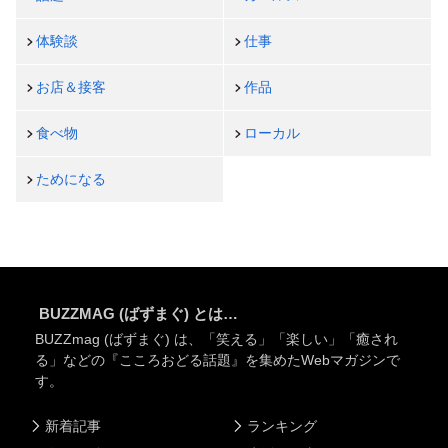
体験談
仕事
お店＆接客
作品
食べ物
ローカル
ためになる
BUZZMAG (ばずまぐ) とは…
BUZZmag (ばずまぐ) は、「笑える」「楽しい」「癒され
る」などの『こころおどる話題』を集めたWebマガジンで
す。
新着記事
ランキング