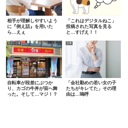
相手が理解しやすいよう
「これはデジタルねこ」
に『例え話』を用いた
投稿された写真を見る
ら…えぇ
と…すげえ！！
生活と仕事
仕事
自転車が段差にぶつか
「会社勤めの若い女の子
り、カゴの牛丼が宙へ舞
たちがキレてた」その理
った。そして…マジ！？
由は…嗚呼