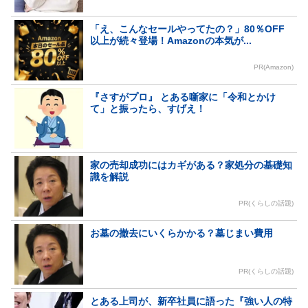
「え、こんなセールやってたの？」80％OFF
以上が続々登場！Amazonの本気が...
PR(Amazon)
『さすがプロ』 とある噺家に「令和とかけ
て」と振ったら、すげえ！
家の売却成功にはカギがある？家処分の基礎知
識を解説
PR(くらしの話題)
お墓の撤去にいくらかかる？墓じまい費用
PR(くらしの話題)
とある上司が、新卒社員に語った『強い人の特