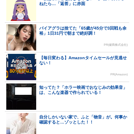
ねたら…「返答」に赤面
バイアグラは捨てた「65歳が45分で3回戦も余
裕」1日31円で朝まで絶好調！
PR(健商株式会社)
【毎日変わる】Amazonタイムセールが見逃せ
ない！
PR(Amazon)
知ってた？「ホラー映画でおなじみの効果音」
は、こんな楽器で作られている！
自分しかいない家で、ふと「物音」が。何事か
確認すると…ゾッとした！！