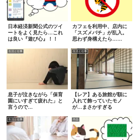
日本経済新聞公式のツイ
カフェを利用中、店内に
ートをよく見たら…これ
「スズメバチ」が乱入。
は良い『遊び心』！！
思わず身構えたら…
え！？
生活と仕事
生活と仕事
息子が泣きながら「保育
【レア】ある旅館が額に
園にいすぎて疲れた」と
入れて飾っていたモノ
言うので…
が…まさかすぎる
生活と仕事
作品