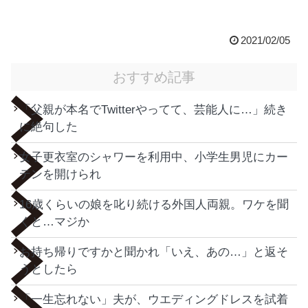
2021/02/05
おすすめ記事
「父親が本名でTwitterやってて、芸能人に…」続き
に絶句した
女子更衣室のシャワーを利用中、小学生男児にカー
テンを開けられ
16歳くらいの娘を叱り続ける外国人両親。ワケを聞
くと…マジか
お持ち帰りですかと聞かれ「いえ、あの…」と返そ
うとしたら
「一生忘れない」夫が、ウエディングドレスを試着