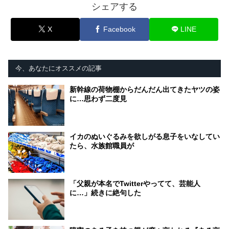
シェアする
X
Facebook
LINE
今、あなたにオススメの記事
新幹線の荷物棚からだんだん出てきたヤツの姿
に…思わず二度見
イカのぬいぐるみを欲しがる息子をいなしてい
たら、水族館職員が
「父親が本名でTwitterやってて、芸能人
に…」続きに絶句した