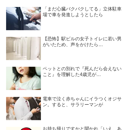
「まだ心臓バクバクしてる」立体駐車
場で車を発進しようとしたら
【恐怖】駅ビルの女子トイレに若い男
がいたため、声をかけたら…
ペットとの別れで『死んだら会えない
こと』を理解した4歳児が…
電車で泣く赤ちゃんにイラつくオジサ
ン。すると、サラリーマンが
お持ち帰りですかと聞かれ「いえ、あ