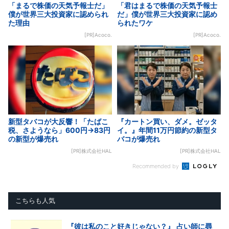
「まるで株価の天気予報士だ」
「君はまるで株価の天気予報士
僕が世界三大投資家に認められ
だ」僕が世界三大投資家に認め
た理由
られたワケ
[PR]Acoco.
[PR]Acoco.
新型タバコが大反響！「たばこ
『カートン買い、ダメ。ゼッタ
税、さようなら」600円→83円
イ。』年間11万円節約の新型タ
の新型が爆売れ
バコが爆売れ
[PR]株式会社HAL
[PR]株式会社HAL
Recommended by
こちらも人気
『彼は私のこと好きじゃない？』 占い師に尋