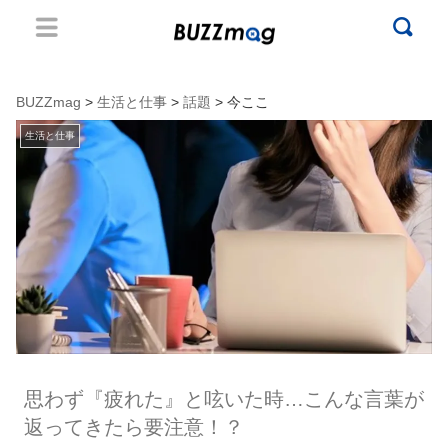
BUZZmag
>
生活と仕事
>
話題
> 今ここ
生活と仕事
思わず『疲れた』と呟いた時…こんな言葉が
返ってきたら要注意！？