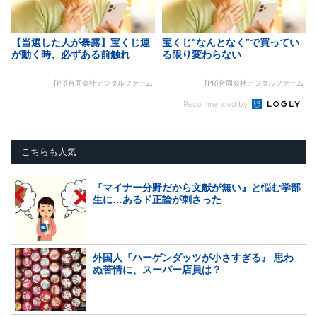
【当選した人が暴露】宝くじ運
宝くじ“なんとなく”で買ってい
が動く時、必ずある前触れ
る限り変わらない
[PR]合同会社デジタルファーム
[PR]合同会社デジタルファーム
Recommended by
こちらも人気
『マイナー分野だから文献が無い』と悩む学部
生に…あるド正論が刺さった
外国人『ハーゲンダッツが小さすぎる』 思わ
ぬ苦情に、スーパー店員は？