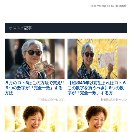
Recommended by
オススメ記事
８月のロト6はこの方法で買え!!
【昭和43年以前生まれはロト６
６つの数字が『完全一致』する
この数字を買うべき】6つの数
方法
字が「完全一致」する方...
[PR]株式会社MURA
[PR]株式会社MURA