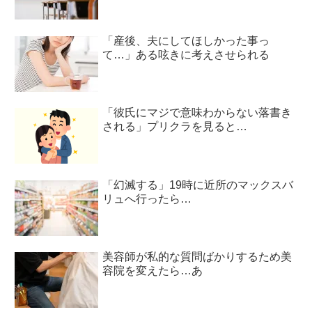
「産後、夫にしてほしかった事っ
て…」ある呟きに考えさせられる
「彼氏にマジで意味わからない落書き
される」プリクラを見ると…
「幻滅する」19時に近所のマックスバ
リュへ行ったら…
美容師が私的な質問ばかりするため美
容院を変えたら…あ