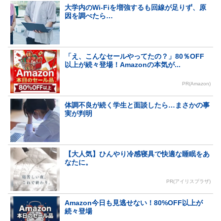
大学内のWi-Fiを増強するも回線が足りず、原
因を調べたら…
「え、こんなセールやってたの？」80％OFF
以上が続々登場！Amazonの本気が...
PR(Amazon)
体調不良が続く学生と面談したら…まさかの事
実が判明
【大人気】ひんやり冷感寝具で快適な睡眠をあ
なたに。
PR(アイリスプラザ)
Amazon今日も見逃せない！80%OFF以上が
続々登場