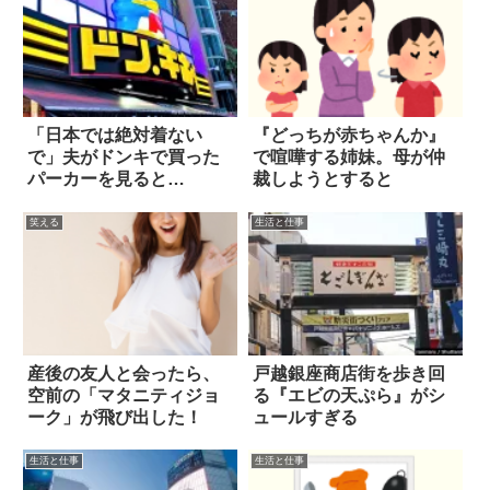
「日本では絶対着ない
『どっちが赤ちゃんか』
で」夫がドンキで買った
で喧嘩する姉妹。母が仲
パーカーを見ると…
裁しようとすると
笑える
生活と仕事
産後の友人と会ったら、
戸越銀座商店街を歩き回
空前の「マタニティジョ
る『エビの天ぷら』がシ
ーク」が飛び出した！
ュールすぎる
生活と仕事
生活と仕事