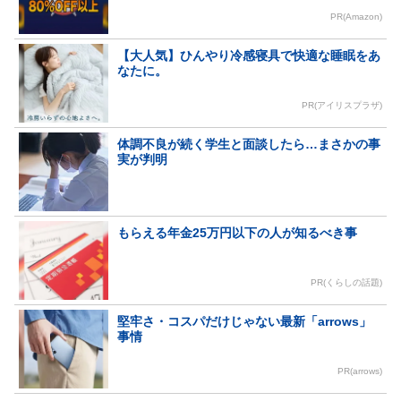
PR(Amazon)
【大人気】ひんやり冷感寝具で快適な睡眠をあ
なたに。
PR(アイリスプラザ)
体調不良が続く学生と面談したら…まさかの事
実が判明
もらえる年金25万円以下の人が知るべき事
PR(くらしの話題)
堅牢さ・コスパだけじゃない最新「arrows」
事情
PR(arrows)