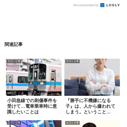
Recommended by
関連記事
生活と仕事
生活と仕事
小田急線での刺傷事件を
『勝手に不機嫌になる
受けて…電車乗車時に意
子』は、人から嫌われて
識したいことは
しまう。ということ
は…！？
生活と仕事
生活と仕事