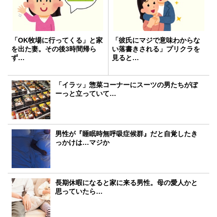
「OK牧場に行ってくる」と家
「彼氏にマジで意味わからな
を出た妻。その後3時間帰ら
い落書きされる」プリクラを
ず…
見ると…
「イラッ」惣菜コーナーにスーツの男たちがぼ
ーっと立っていて…
男性が『睡眠時無呼吸症候群』だと自覚したき
っかけは…マジか
長期休暇になると家に来る男性。母の愛人かと
思っていたら…