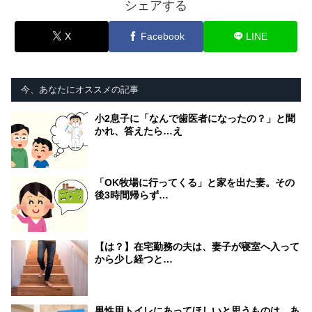
シェアする
X
Facebook
LINE
今、あなたにオススメの記事
小2息子に「なんで歯医者になったの？」と聞
かれ、答えたら…え
「OK牧場に行ってくる」と家を出た妻。その
後3時間帰らず…
【は？】在宅勤務の夫は、妻子が寝室へ入って
から少し経つと…
男性用トイレにあってほしいと思うものは…あ