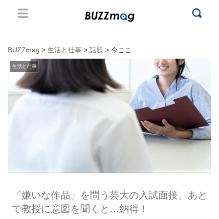
BUZZmag
>
生活と仕事
>
話題
> 今ここ
生活と仕事
『嫌いな作品』を問う芸大の入試面接。あと
で教授に意図を聞くと…納得！