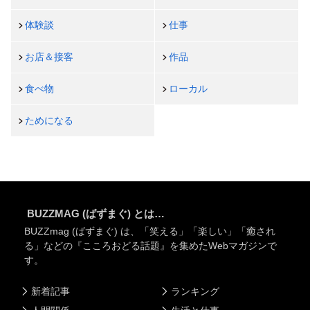
体験談
仕事
お店＆接客
作品
食べ物
ローカル
ためになる
BUZZMAG (ばずまぐ) とは…
BUZZmag (ばずまぐ) は、「笑える」「楽しい」「癒され
る」などの『こころおどる話題』を集めたWebマガジンで
す。
新着記事
ランキング