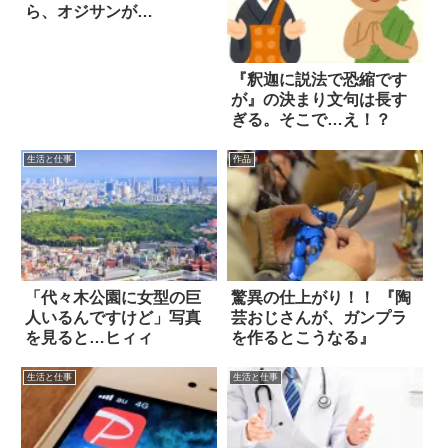
ら、オジサンが…
『釈迦に説法で恐縮です
が』の決まり文句は長す
ぎる。そこで…え！？
生活と仕事
作品
「代々木公園に女型の巨
驚異の仕上がり！！ 『陶
人いるんですけど」写真
芸おじさんが、ガンプラ
を見ると…ヒィィ
を作るとこうなる』
生活と仕事
生活と仕事