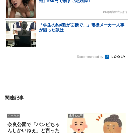
裕」980円で朝まで絶好調！
PR(健商株式会社)
「学生の約4割が面接で…」電機メーカー人事
が困った訳は
Recommended by
関連記事
ローカル
生活と仕事
奈良公園で「バンビちゃ
んしかいねぇ」と言った