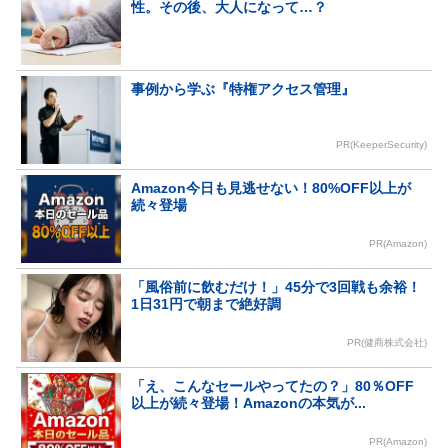
性。その後、大人になって…？
事例から学ぶ『特権アクセス管理』
PR(KeeperSecurity)
Amazon今日も見逃せない！80%OFF以上が
続々登場
PR(Amazon)
「風俗前に飲むだけ！」45分で3回戦も余裕！
1日31円で朝まで絶好調
PR(健商株式会社)
「え、こんなセールやってたの？」80％OFF
以上が続々登場！Amazonの本気が...
PR(Amazon)