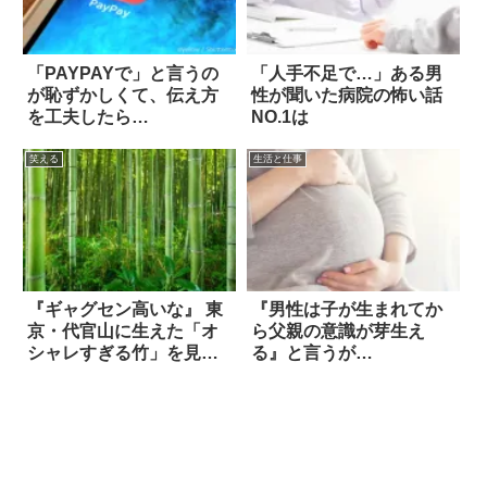
「PAYPAYで」と言うの
「人手不足で…」ある男
が恥ずかしくて、伝え方
性が聞いた病院の怖い話
を工夫したら…
NO.1は
笑える
生活と仕事
『ギャグセン高いな』 東
『男性は子が生まれてか
京・代官山に生えた「オ
ら父親の意識が芽生え
シャレすぎる竹」を見て
る』と言うが…
爆笑した！！