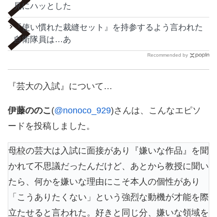
見にハッとした
『使い慣れた裁縫セット』を持参するよう言われた
自衛隊員は…あ
Recommended by
『芸大の入試』について…
伊藤ののこ
(
@nonoco_929
)さんは、こんなエピソ
ードを投稿しました。
母校の芸大は入試に面接があり『嫌いな作品』を聞
かれて不思議だったんだけど、あとから教授に聞い
たら、何かを嫌いな理由にこそ本人の個性があり
「こうありたくない」という強烈な動機が才能を際
立たせると言われた。好きと同じ分、嫌いな領域を