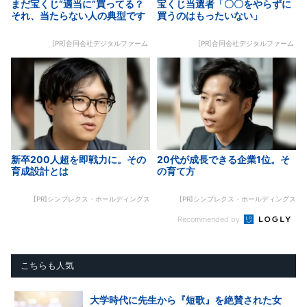
まだ宝くじ“適当に”買ってる？
宝くじ当選者「〇〇をやらずに
それ、当たらない人の典型です
買うのはもったいない」
[PR]合同会社デジタルファーム
[PR]合同会社デジタルファーム
新卒200人超を即戦力に。その
20代が成長できる企業1位。そ
育成設計とは
の育て方
[PR]シンプレクス・ホールディングス
[PR]シンプレクス・ホールディングス
Recommended by
こちらも人気
大学時代に先生から『短歌』を絶賛された女