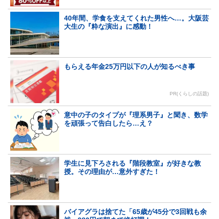
40年間、学食を支えてくれた男性へ…。大阪芸
大生の『粋な演出』に感動！
もらえる年金25万円以下の人が知るべき事
PR(くらしの話題)
意中の子のタイプが『理系男子』と聞き、数学
を頑張って告白したら…え？
学生に見下ろされる『階段教室』が好きな教
授。その理由が…意外すぎた！
バイアグラは捨てた「65歳が45分で3回戦も余