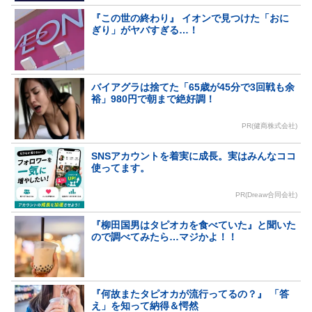
『この世の終わり』 イオンで見つけた「おに
ぎり」がヤバすぎる…！
バイアグラは捨てた「65歳が45分で3回戦も余
裕」980円で朝まで絶好調！
PR(健商株式会社)
SNSアカウントを着実に成長。実はみんなココ
使ってます。
PR(Dreaw合同会社)
『柳田国男はタピオカを食べていた』と聞いた
ので調べてみたら…マジかよ！！
『何故またタピオカが流行ってるの？』 「答
え」を知って納得＆愕然