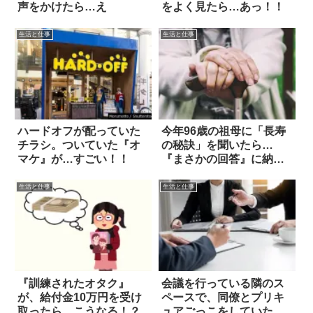
声をかけたら…え
をよく見たら…あっ！！
生活と仕事
生活と仕事
ハードオフが配っていた
今年96歳の祖母に「長寿
チラシ。ついていた『オ
の秘訣」を聞いたら…
マケ』が…すごい！！
『まさかの回答』に納
得！
生活と仕事
生活と仕事
『訓練されたオタク』
会議を行っている隣のス
が、給付金10万円を受け
ペースで、同僚とプリキ
取ったら…こうなる！？
ュアごっこをしていた