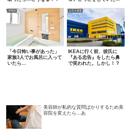
ら…
体験談
お店＆接客
「今日怖い事があった」
IKEAに行く前、彼氏に
家族3人でお風呂に入って
『ある忠告』をしたら鼻
いたら…
で笑われた。しかし！？
美容師が私的な質問ばかりするため美
容院を変えたら…あ