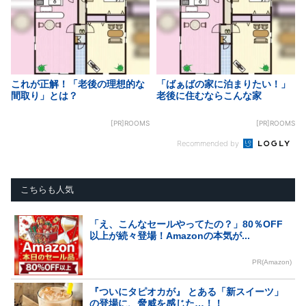
これが正解！「老後の理想的な
「ばぁばの家に泊まりたい！」
間取り」とは？
老後に住むならこんな家
[PR]ROOMS
[PR]ROOMS
Recommended by
こちらも人気
「え、こんなセールやってたの？」80％OFF
以上が続々登場！Amazonの本気が...
PR(Amazon)
『ついにタピオカが』 とある「新スイーツ」
の登場に、脅威を感じた…！！