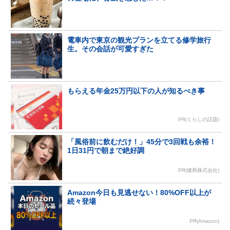
電車内で東京の観光プランを立てる修学旅行
生。その会話が可愛すぎた
もらえる年金25万円以下の人が知るべき事
PR(くらしの話題)
「風俗前に飲むだけ！」45分で3回戦も余裕！
1日31円で朝まで絶好調
PR(健商株式会社)
Amazon今日も見逃せない！80%OFF以上が
続々登場
PR(Amazon)