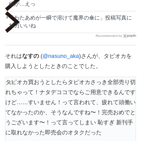
組が…えっ
「わたあめが一瞬で溶けて魔界の傘に」投稿写真に
16万いいね
Recommended by
それは
なすの
(
@nasuno_aka
)さんが、タピオカを
購入しようとしたときのことでした。
タピオカ買おうとしたらタピオカさっき全部売り切
れちゃって！ナタデココでならご用意できるんです
けど……すいません！って言われて、疲れて頭働い
てなかったのか、そうなんですね〜！完売おめでと
うございます〜！って言ってしまい 恥すぎ 新刊手
に取れなかった即売会のオタクだった