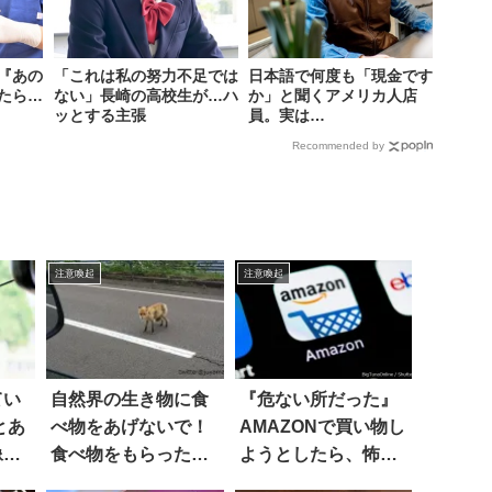
『あの
「これは私の努力不足では
日本語で何度も「現金です
たら…
ない」長崎の高校生が…ハ
か」と聞くアメリカ人店
ッとする主張
員。実は…
Recommended by
注意喚起
注意喚起
てい
自然界の生き物に食
『危ない所だった』
とあ
べ物をあげないで！
AMAZONで買い物し
像』
食べ物をもらったこ
ようとしたら、怖す
のキツネは…
ぎる罠が！