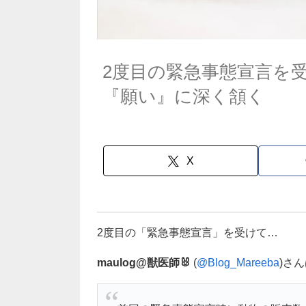
2度目の緊急事態宣言を
『願い』に深く頷く
X
2度目の「緊急事態宣言」を受けて…
maulog@獣医師🐰
(
@Blog_Mareeba
)さ