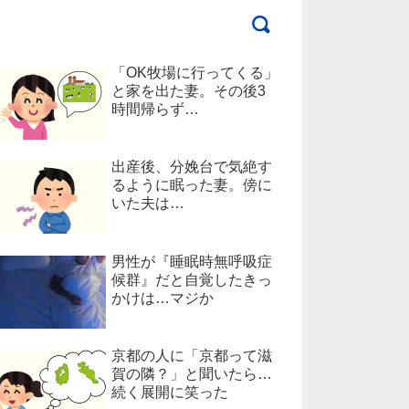
「OK牧場に行ってくる」
と家を出た妻。その後3
時間帰らず…
出産後、分娩台で気絶す
るように眠った妻。傍に
いた夫は…
男性が『睡眠時無呼吸症
候群』だと自覚したきっ
かけは…マジか
京都の人に「京都って滋
賀の隣？」と聞いたら…
続く展開に笑った