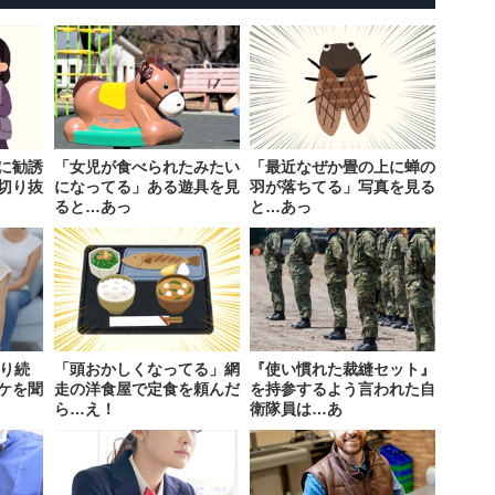
に勧誘
「女児が食べられたみたい
「最近なぜか畳の上に蝉の
切り抜
になってる」ある遊具を見
羽が落ちてる」写真を見る
ると…あっ
と…あっ
叱り続
「頭おかしくなってる」網
『使い慣れた裁縫セット』
ケを聞
走の洋食屋で定食を頼んだ
を持参するよう言われた自
ら…え！
衛隊員は…あ