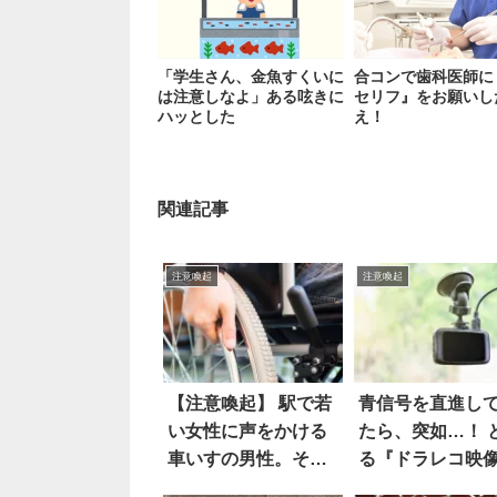
「学生さん、金魚すくいに
合コンで歯科医師に
は注意しなよ」ある呟きに
セリフ』をお願いし
ハッとした
え！
関連記事
注意喚起
注意喚起
【注意喚起】 駅で若
青信号を直進し
い女性に声をかける
たら、突如…！ 
車いすの男性。その
る『ドラレコ映
「正体」にゾッとし
にゾッとした