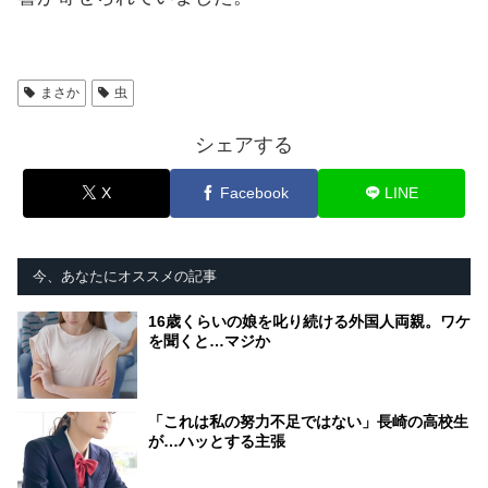
まさか
虫
シェアする
X
Facebook
LINE
今、あなたにオススメの記事
16歳くらいの娘を叱り続ける外国人両親。ワケ
を聞くと…マジか
「これは私の努力不足ではない」長崎の高校生
が…ハッとする主張