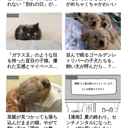
れない「別れの日」がや
がめちゃくちゃかわいい
ってきた
どうぶつ
どうぶつ
「ガラス玉」のような目
並んで眠るゴールデンレ
を持った盲目の子猫。優
トリバーの子犬たちを、
れた五感とマイペースな
飼い主が呼んだら…？
性格で、優しい飼い主と
『胸キュン必至の光景』
素敵な暮らしを満喫する
を動画でご覧くださ
どうぶつ
どうぶつ
い！！
里親が見つかっても落ち
【漫画】夏の終わり。セ
込んだままの猫。やがて
ンチメンタルになった