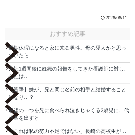
2026/06/11
おすすめ記事
長期休暇になると家に来る男性。母の愛人かと思っ
ていたら…
入社1週間後に妊娠の報告をしてきた看護師に対し、
会社は…
【衝撃】妹が、兄と同じ名前の相手と結婚すること
になり…？
最後の一つを兄に食べられ泣きじゃくる2歳児に、代
替案を出すと
「これは私の努力不足ではない」長崎の高校生が…