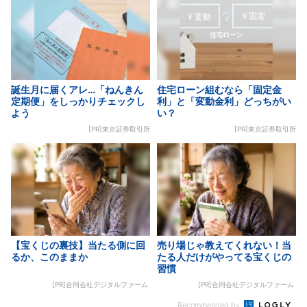
誕生月に届くアレ…「ねんきん
住宅ローン組むなら「固定金
定期便」をしっかりチェックし
利」と「変動金利」どっちがい
よう
い？
[PR]東京証券取引所
[PR]東京証券取引所
【宝くじの裏技】当たる側に回
売り場じゃ教えてくれない！当
るか、このままか
たる人だけがやってる宝くじの
習慣
[PR]合同会社デジタルファーム
[PR]合同会社デジタルファーム
Recommended by