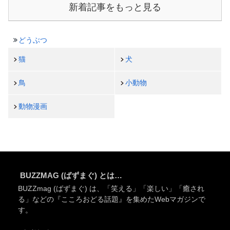
新着記事をもっと見る
どうぶつ
猫
犬
鳥
小動物
動物漫画
BUZZMAG (ばずまぐ) とは…
BUZZmag (ばずまぐ) は、「笑える」「楽しい」「癒され
る」などの『こころおどる話題』を集めたWebマガジンで
す。