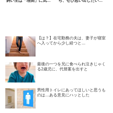
飼い主は「理由」に気づ
ら、ぜひ思い出したいこ
き…
と 4枚
【は？】在宅勤務の夫は、妻子が寝室
へ入ってから少し経つと…
最後の一つを兄に食べられ泣きじゃく
る2歳児に、代替案を出すと
男性用トイレにあってほしいと思うも
のは…ある意見にハッとした