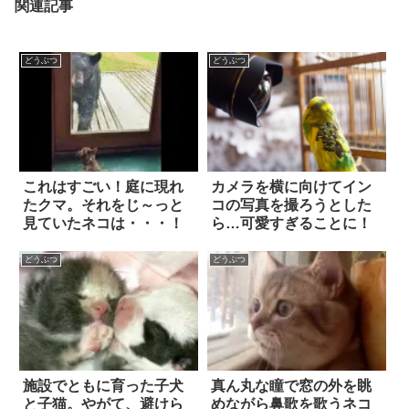
関連記事
どうぶつ
どうぶつ
これはすごい！庭に現れ
カメラを横に向けてイン
たクマ。それをじ～っと
コの写真を撮ろうとした
見ていたネコは・・・！
ら…可愛すぎることに！
どうぶつ
どうぶつ
施設でともに育った子犬
真ん丸な瞳で窓の外を眺
と子猫。やがて、避けら
めながら鼻歌を歌うネコ