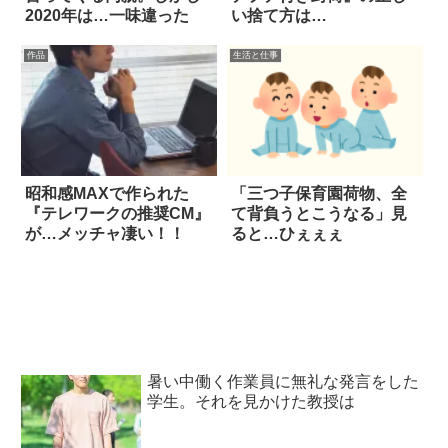
2020年は…一味違った
い捨て方は…
作品
生活と仕事
昭和感MAXで作られた
「三つ子保育園荷物、全
『テレワークの推奨CM』
て背負うとこうなる」見
が…メッチャ凄い！！
ると…ひぇぇぇ
暑い中働く作業員に無礼な発言をした
学生。それを見かけた教授は