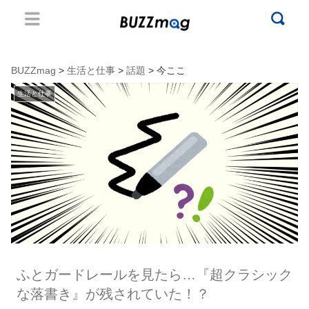
BUZZmag
>
生活と仕事
>
話題
> 今ここ
生活と仕事
ふとガードレールを見たら…『超クラシック
な落書き』が残されていた！？