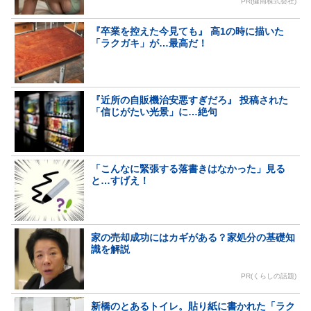
PR(健商株式会社)
『卒業を控えた今見ても』 高1の時に描いた
「ラクガキ」が…最高だ！
『近所の自販機治安悪すぎだろ』 投稿された
「信じがたい光景」に…絶句
「こんなに緊張する落書きはなかった」見る
と…すげえ！
家の売却成功にはカギがある？家処分の基礎知
識を解説
PR(くらしの話題)
新橋のとあるトイレ。貼り紙に書かれた「ラク