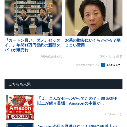
『カートン買い、ダメ。ゼッタ
お墓の撤去にいくらかかる？墓
イ。』年間11万円節約の新型タ
じまい費用
バコが爆売れ
[PR]株式会社HAL
[PR]くらしの話題
Recommended by
こちらも人気
「え、こんなセールやってたの？」80％OFF
以上が続々登場！Amazonの本気が...
PR(Amazon)
Amazon今日も見逃せない！80%OFF以上が