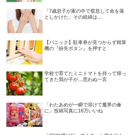
「7歳息子が家の中で窒息して命を落
としかけた」その経緯は…
【パニック】駐車券が見つからず精算
機の『紛失ボタン』を押すと
学校で育てたミニトマトを持って帰っ
てきた我が子が…思わぬ一言
「わたあめが一瞬で溶けて魔界の傘
に」投稿写真に16万いいね