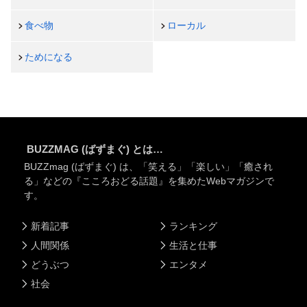
食べ物
ローカル
ためになる
BUZZMAG (ばずまぐ) とは…
BUZZmag (ばずまぐ) は、「笑える」「楽しい」「癒され
る」などの『こころおどる話題』を集めたWebマガジンで
す。
新着記事
ランキング
人間関係
生活と仕事
どうぶつ
エンタメ
社会