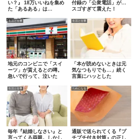
い？』 18万いいねを集め
付録の「公衆電話」が…
た「あるある」は…
スゴすぎて震えた！
生活と仕事
生活と仕事
地元のコンビニで「スイ
「本が読めないときは元
ーツ」が貰えるとの噂。
気なつもりでも…」続く
急いで行って、泣いた
言葉にハッとした
生活と仕事
ためになる
毎年『結婚しなさい』と
通販で送られてくる『プ
言ってくる両親。しかし
チプチ付き封筒』の正し