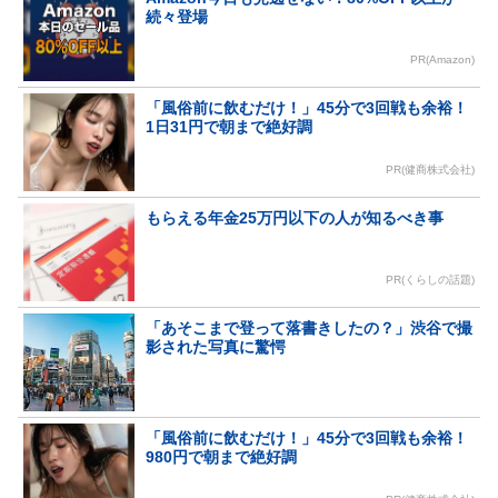
続々登場
PR(Amazon)
「風俗前に飲むだけ！」45分で3回戦も余裕！
1日31円で朝まで絶好調
PR(健商株式会社)
もらえる年金25万円以下の人が知るべき事
PR(くらしの話題)
「あそこまで登って落書きしたの？」渋谷で撮
影された写真に驚愕
「風俗前に飲むだけ！」45分で3回戦も余裕！
980円で朝まで絶好調