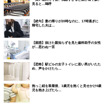
見ると…嗚呼
【絶句】妻の帰りが20時なのに、17時過ぎに
帰宅した夫は…
【困惑】抜けた親知らずを見た歯科助手の女性
が…思わぬ一言
【恐怖】駅ビルの女子トイレに若い男がいたた
め、声をかけたら…
抱っこ紐を装着後、1歳児を抱くと見せかけ4歳
児を抱き上げたら…