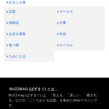
生活と仕事
話題
ガールズ
体験談
仕事
お店＆接客
作品
食べ物
ローカル
ためになる
BUZZMAG (ばずまぐ) とは…
BUZZmag (ばずまぐ) は、「笑える」「楽しい」「癒され
る」などの『こころおどる話題』を集めたWebマガジンで
す。