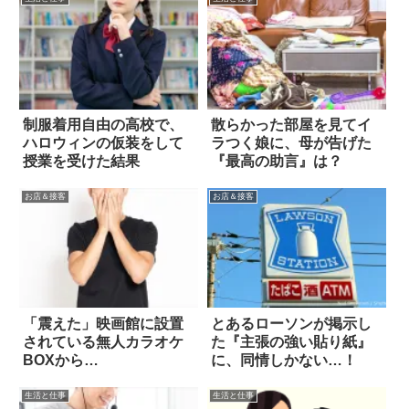
制服着用自由の高校で、
散らかった部屋を見てイ
ハロウィンの仮装をして
ラつく娘に、母が告げた
授業を受けた結果
『最高の助言』は？
お店＆接客
お店＆接客
「震えた」映画館に設置
とあるローソンが掲示し
されている無人カラオケ
た『主張の強い貼り紙』
BOXから…
に、同情しかない…！
生活と仕事
生活と仕事