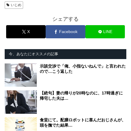
いじめ
シェアする
X
Facebook
LINE
今、あなたにオススメの記事
示談交渉で「俺、小指ないねんで」と言われた
ので…こう返した
【絶句】妻の帰りが20時なのに、17時過ぎに
帰宅した夫は…
食堂にて。配膳ロボットに喜んだおじさんが、
頭を撫でた結果…