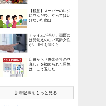
【極意】スーパーのレジ
に並んだ後、やってはい
けない行動は
チャイムが鳴り、画面に
は見覚えのない高齢女性
が。用件を聞くと
店員から『携帯会社の見
直し』を勧められた男性
は…こう返した
新着記事をもっと見る