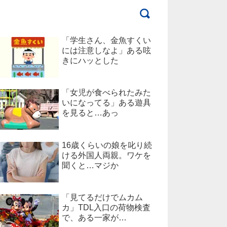
「学生さん、金魚すくい
には注意しなよ」ある呟
きにハッとした
「女児が食べられたみた
いになってる」ある遊具
を見ると…あっ
16歳くらいの娘を叱り続
ける外国人両親。ワケを
聞くと…マジか
「見てるだけでムカム
カ」TDL入口の荷物検査
で、ある一家が…