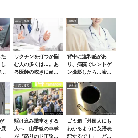
生活と仕事
体験談
った
ワクチンを打つか悩
背中に違和感があ
封し
む人の多くは…。あ
り、病院でレントゲ
待
る医師の呟きに頭を
ン撮影したら…嘘だ
抱えた
ろ
お店＆接客
笑える
が
駆け込み乗車をする
ゴミ箱「外国人にも
を展
人へ…山手線の車掌
わかるように英語表
が『怒りのド正論』
記するで！」→どう