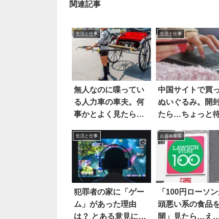
関連記事
生活と仕事
生活と仕事
無人なのに喋ってい
中国サイトで買
る人力車の車夫。何
ぬいぐるみ。開
事かとよく見たら…
たら…ちょっと
ハッとした！！
て！
生活と仕事
お店＆接客
犯罪者の家に「ゲー
「100円ローソン
ム」があった理由
頭悪い系の食品
は？ とある意見にハ
開」見たら…え