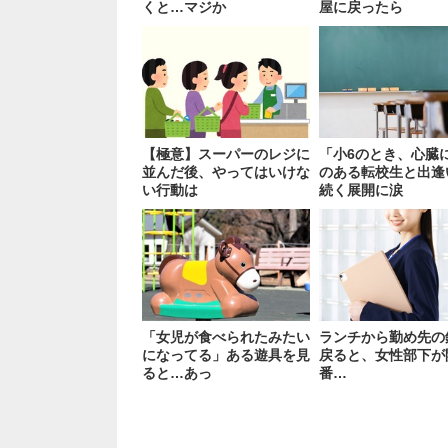
くと…マジか
屋に戻ったら
【極意】スーパーのレジに
「小6のとき、心臓
並んだ後、やってはいけな
のある転校生と出逢
い行動は
続く展開に涙
「女児が食べられたみたい
ランチから勤め先の
になってる」ある遊具を見
戻ると、女性部下が
ると…あっ
番…