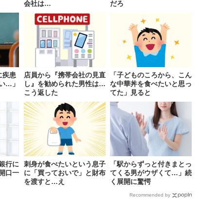
会社は…
だろ
に疾患
店員から『携帯会社の見直
「子どものころから、こん
い…」
し』を勧められた男性は…
な中華丼を食べたいと思っ
こう返した
てた」見ると
銀行に
刺身が食べたいという息子
「駅からずっと付きまとっ
開口一
に「買っておいで」と財布
てくる男がウザくて…」続
を渡すと…え
く展開に驚愕
Recommended by