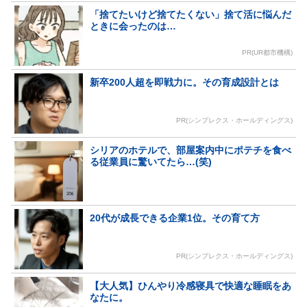
「捨てたいけど捨てたくない」捨て活に悩んだ
ときに会ったのは…
PR(UR都市機構)
新卒200人超を即戦力に。その育成設計とは
PR(シンプレクス・ホールディングス)
シリアのホテルで、部屋案内中にポテチを食べ
る従業員に驚いてたら…(笑)
20代が成長できる企業1位。その育て方
PR(シンプレクス・ホールディングス)
【大人気】ひんやり冷感寝具で快適な睡眠をあ
なたに。