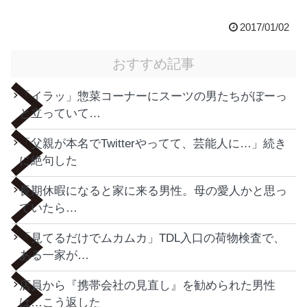
2017/01/02
おすすめ記事
「イラッ」惣菜コーナーにスーツの男たちがぼーっ
と立っていて…
「父親が本名でTwitterやってて、芸能人に…」続き
に絶句した
長期休暇になると家に来る男性。母の愛人かと思っ
ていたら…
「見てるだけでムカムカ」TDL入口の荷物検査で、
ある一家が…
店員から『携帯会社の見直し』を勧められた男性
は…こう返した