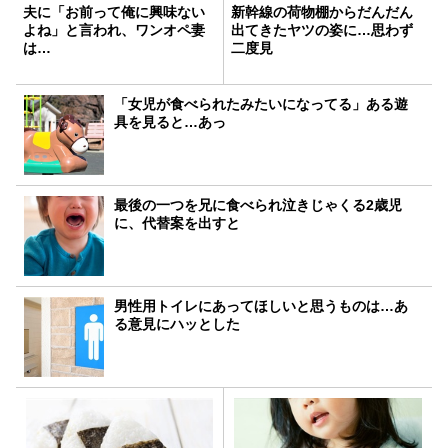
夫に「お前って俺に興味ない
新幹線の荷物棚からだんだん
よね」と言われ、ワンオペ妻
出てきたヤツの姿に…思わず
は…
二度見
「女児が食べられたみたいになってる」ある遊
具を見ると…あっ
最後の一つを兄に食べられ泣きじゃくる2歳児
に、代替案を出すと
男性用トイレにあってほしいと思うものは…あ
る意見にハッとした