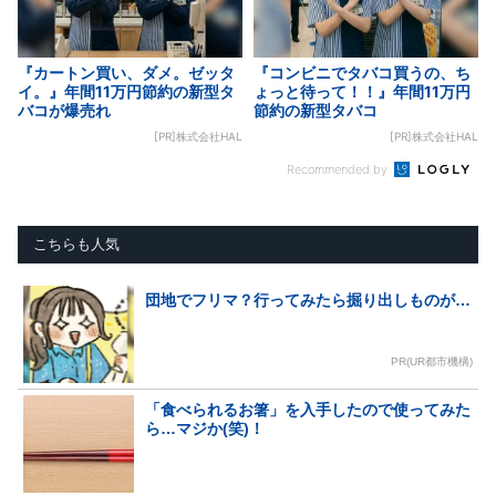
『カートン買い、ダメ。ゼッタ
『コンビニでタバコ買うの、ち
イ。』年間11万円節約の新型タ
ょっと待って！！』年間11万円
バコが爆売れ
節約の新型タバコ
[PR]株式会社HAL
[PR]株式会社HAL
Recommended by
こちらも人気
団地でフリマ？行ってみたら掘り出しものが…
PR(UR都市機構)
「食べられるお箸」を入手したので使ってみた
ら…マジか(笑)！