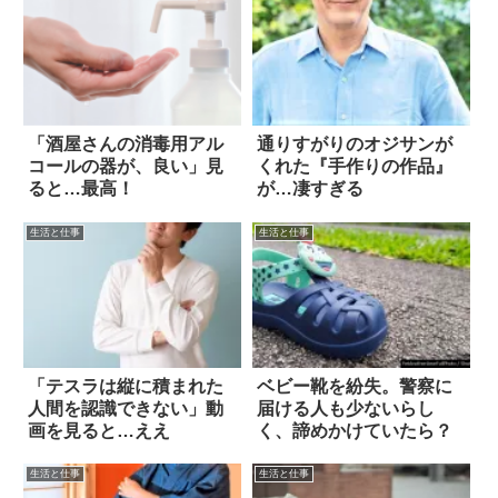
「酒屋さんの消毒用アル
通りすがりのオジサンが
コールの器が、良い」見
くれた『手作りの作品』
ると…最高！
が…凄すぎる
生活と仕事
生活と仕事
「テスラは縦に積まれた
ベビー靴を紛失。警察に
人間を認識できない」動
届ける人も少ないらし
画を見ると…ええ
く、諦めかけていたら？
生活と仕事
生活と仕事