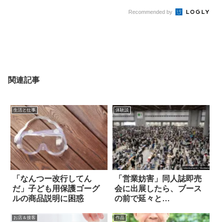
Recommended by
関連記事
生活と仕事
体験談
「なんつー改行してん
「営業妨害」同人誌即売
だ」子ども用保護ゴーグ
会に出展したら、ブース
ルの商品説明に困惑
の前で延々と…
お店＆接客
作品