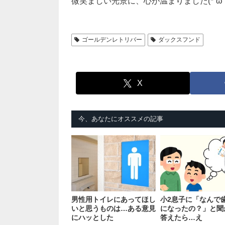
微笑ましい光景に、心が温まりました(*´ω｀
ゴールデンレトリバー
ダックスフンド
X
今、あなたにオススメの記事
男性用トイレにあってほし
小2息子に「なんで
いと思うものは…ある意見
になったの？」と聞
にハッとした
答えたら…え