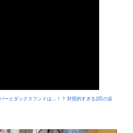
バーとダックスフンドは…！？ 対照的すぎる2匹の反