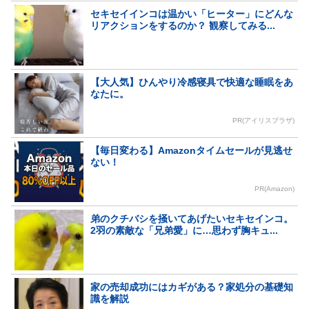
セキセイインコは温かい「ヒーター」にどんな
リアクションをするのか？ 観察してみる...
【大人気】ひんやり冷感寝具で快適な睡眠をあ
なたに。
PR(アイリスプラザ)
【毎日変わる】Amazonタイムセールが見逃せ
ない！
PR(Amazon)
弟のクチバシを掻いてあげたいセキセインコ。
2羽の素敵な「兄弟愛」に…思わず胸キュ...
家の売却成功にはカギがある？家処分の基礎知
識を解説