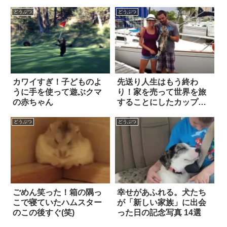
どうぶつ
どうぶつ
カワイすぎ！子どものよ
先送り人生はもう終わ
うに手を使って遊ぶクマ
り！家を売って世界を旅
の赤ちゃん
することにしたカップル
＋ネコ 23枚
どうぶつ
どうぶつ
ごめん笑った！箱の隅っ
幸せがあふれる。犬たち
こで寝ていたハムスター
が「新しい家族」に出会
のこの後すぐ(笑)
った日の記念写真 14選