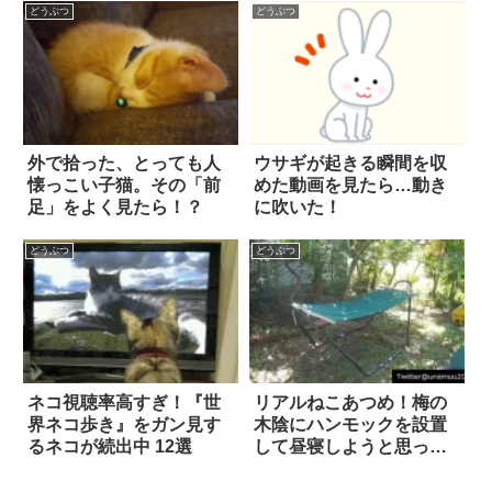
どうぶつ
どうぶつ
外で拾った、とっても人
ウサギが起きる瞬間を収
懐っこい子猫。その「前
めた動画を見たら…動き
足」をよく見たら！？
に吹いた！
どうぶつ
どうぶつ
ネコ視聴率高すぎ！『世
リアルねこあつめ！梅の
界ネコ歩き』をガン見す
木陰にハンモックを設置
るネコが続出中 12選
して昼寝しようと思った
ら…(笑)