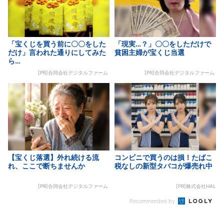
「宝くじを買う前に〇〇をした
「現実…？」〇〇をしただけで
だけ」言われた通りにしてみた
貧困主婦が宝くじ当選
ら…
[PR]合同会社デジタルファーム
[PR]合同会社デジタルファーム
【宝くじ落選】外れ続ける流
コンビニで買うのは損！たばこ
れ、ここで断ちませんか
税なしの新型タバコが爆売れ中
[PR]合同会社デジタルファーム
[PR]株式会社HAL
Recommended by