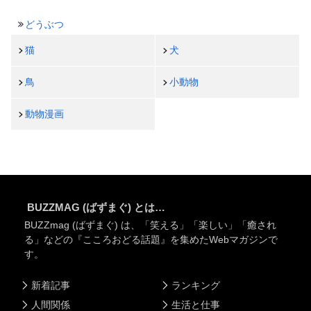
どうぶつ
猫
犬
鳥
小動物
動物漫画
BUZZMAG (ばずまぐ) とは…
BUZZmag (ばずまぐ) は、「笑える」「楽しい」「癒され
る」などの『こころおどる話題』を集めたWebマガジンで
す。
新着記事
ランキング
人間関係
生活と仕事