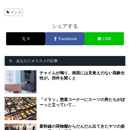
インコ
シェアする
X
Facebook
LINE
今、あなたにオススメの記事
チャイムが鳴り、画面には見覚えのない高齢女
性が。用件を聞くと
「イラッ」惣菜コーナーにスーツの男たちがぼ
ーっと立っていて…
新幹線の荷物棚からだんだん出てきたヤツの姿