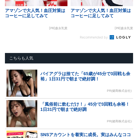
アマゾンで大人気！血圧対策は
アマゾンで大人気！血圧対策は
コーヒーに足してみて
コーヒーに足してみて
[PR]森永乳業
[PR]森永乳業
Recommended by
こちらも人気
バイアグラは捨てた「65歳が45分で3回戦も余
裕」1日31円で朝まで絶好調！
PR(健商株式会社)
「風俗前に飲むだけ！」45分で3回戦も余裕！
1日31円で朝まで絶好調
PR(健商株式会社)
SNSアカウントを着実に成長。実はみんなココ