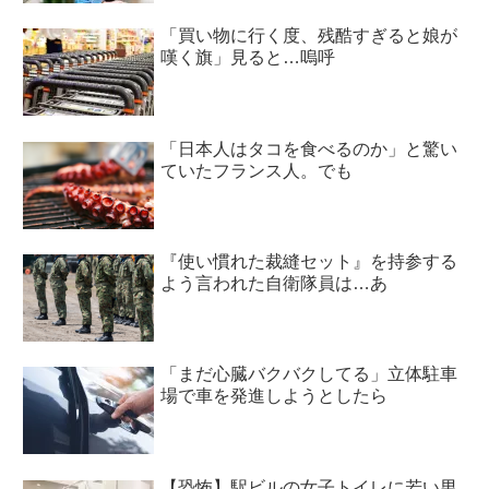
「買い物に行く度、残酷すぎると娘が
嘆く旗」見ると…嗚呼
「日本人はタコを食べるのか」と驚い
ていたフランス人。でも
『使い慣れた裁縫セット』を持参する
よう言われた自衛隊員は…あ
「まだ心臓バクバクしてる」立体駐車
場で車を発進しようとしたら
【恐怖】駅ビルの女子トイレに若い男