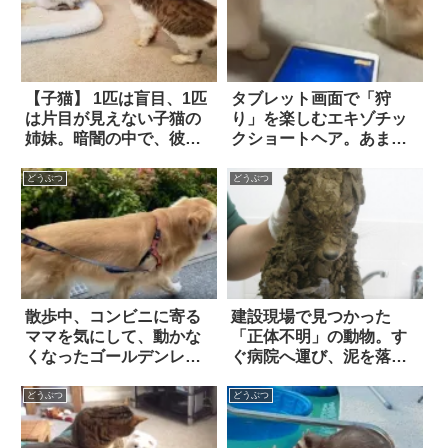
【子猫】 1匹は盲目、1匹
タブレット画面で「狩
は片目が見えない子猫の
り」を楽しむエキゾチッ
姉妹。暗闇の中で、彼ら
クショートヘア。あまり
は「決して揺るがぬ絆」
に熱中しすぎた結果…仲
を結んでいた
間からツッコミを食らっ
どうぶつ
どうぶつ
てしまう！？
散歩中、コンビニに寄る
建設現場で見つかった
ママを気にして、動かな
「正体不明」の動物。す
くなったゴールデンレト
ぐ病院へ運び、泥を落と
リバー。パパが頑張る
してあげた結果？
も…
どうぶつ
どうぶつ