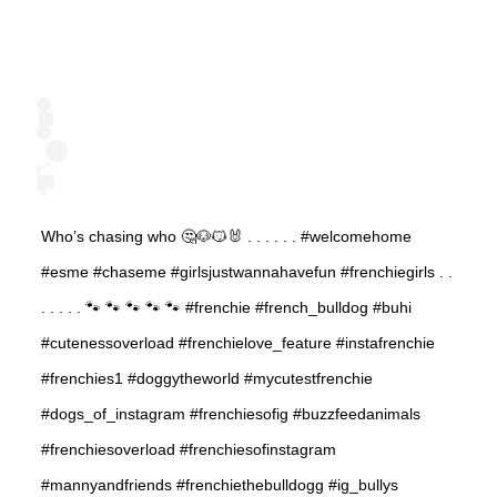
Who’s chasing who 🤔🐶😼🐰 . . . . . . #welcomehome
#esme #chaseme #girlsjustwannahavefun #frenchiegirls . .
. . . . . 🐾 🐾 🐾 🐾 🐾 #frenchie #french_bulldog #buhi
#cutenessoverload #frenchielove_feature #instafrenchie
#frenchies1 #doggytheworld #mycutestfrenchie
#dogs_of_instagram #frenchiesofig #buzzfeedanimals
#frenchiesoverload #frenchiesofinstagram
#mannyandfriends #frenchiethebulldogg #ig_bullys