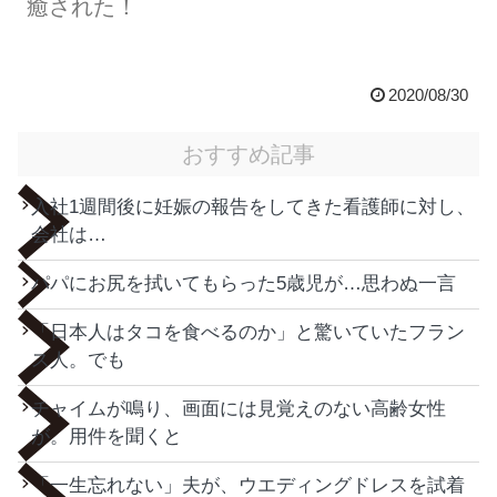
癒された！
2020/08/30
おすすめ記事
入社1週間後に妊娠の報告をしてきた看護師に対し、
会社は…
パパにお尻を拭いてもらった5歳児が…思わぬ一言
「日本人はタコを食べるのか」と驚いていたフラン
ス人。でも
チャイムが鳴り、画面には見覚えのない高齢女性
が。用件を聞くと
「一生忘れない」夫が、ウエディングドレスを試着