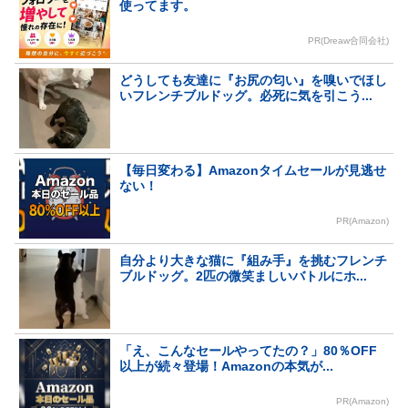
使ってます。
PR(Dreaw合同会社)
どうしても友達に『お尻の匂い』を嗅いでほし
いフレンチブルドッグ。必死に気を引こう...
【毎日変わる】Amazonタイムセールが見逃せ
ない！
PR(Amazon)
自分より大きな猫に『組み手』を挑むフレンチ
ブルドッグ。2匹の微笑ましいバトルにホ...
「え、こんなセールやってたの？」80％OFF
以上が続々登場！Amazonの本気が...
PR(Amazon)