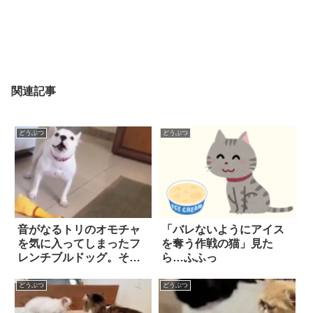
関連記事
どうぶつ
どうぶつ
音がなるトリのオモチャ
「バレないようにアイス
を気に入ってしまったフ
を奪う作戦の猫」見た
レンチブルドッグ。その
ら…ふふっ
結果…『謎のセッショ
ン』が始まった！！
どうぶつ
どうぶつ