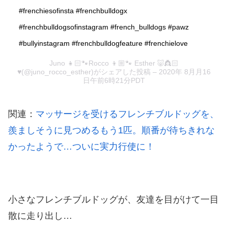
#frenchiesofinsta #frenchbulldogx
#frenchbulldogsofinstagram #french_bulldogs #pawz
#bullyinstagram #frenchbulldogfeature #frenchielove
Juno 👧🏻🐾Rocco 👦🏼🐾 Esther 🐷👸🏻
♥️
(@juno_rocco_esther)がシェアした投稿 –
2020年 8月月16
日午前6時21分PDT
関連：
マッサージを受けるフレンチブルドッグを、
羨ましそうに見つめるもう1匹。順番が待ちきれな
かったようで…ついに実力行使に！
小さなフレンチブルドッグが、友達を目がけて一目
散に走り出し…