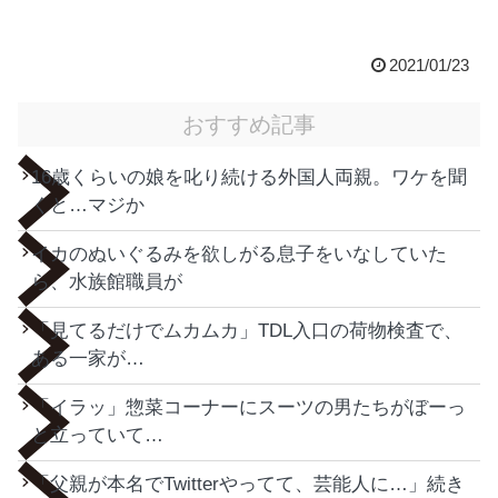
2021/01/23
おすすめ記事
16歳くらいの娘を叱り続ける外国人両親。ワケを聞
くと…マジか
イカのぬいぐるみを欲しがる息子をいなしていた
ら、水族館職員が
「見てるだけでムカムカ」TDL入口の荷物検査で、
ある一家が…
「イラッ」惣菜コーナーにスーツの男たちがぼーっ
と立っていて…
「父親が本名でTwitterやってて、芸能人に…」続き