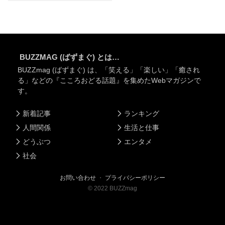
BUZZMAG (ばずまぐ) とは…
BUZZmag (ばずまぐ) は、「笑える」「楽しい」「癒され
る」などの『こころおどる話題』を集めたWebマガジンで
す。
新着記事
ランキング
人間関係
生活と仕事
どうぶつ
エンタメ
社会
お問い合わせ
・
プライバシーポリシー
©
2022
BUZZmag