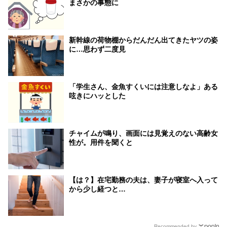
まさかの事態に
新幹線の荷物棚からだんだん出てきたヤツの姿
に…思わず二度見
「学生さん、金魚すくいには注意しなよ」ある
呟きにハッとした
チャイムが鳴り、画面には見覚えのない高齢女
性が。用件を聞くと
【は？】在宅勤務の夫は、妻子が寝室へ入って
から少し経つと…
Recommended by