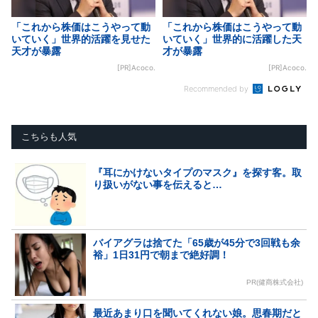
「これから株価はこうやって動
「これから株価はこうやって動
いていく」世界的活躍を見せた
いていく」世界的に活躍した天
天才が暴露
才が暴露
[PR]Acoco.
[PR]Acoco.
Recommended by
こちらも人気
『耳にかけないタイプのマスク』を探す客。取
り扱いがない事を伝えると…
バイアグラは捨てた「65歳が45分で3回戦も余
裕」1日31円で朝まで絶好調！
PR(健商株式会社)
最近あまり口を聞いてくれない娘。思春期だと