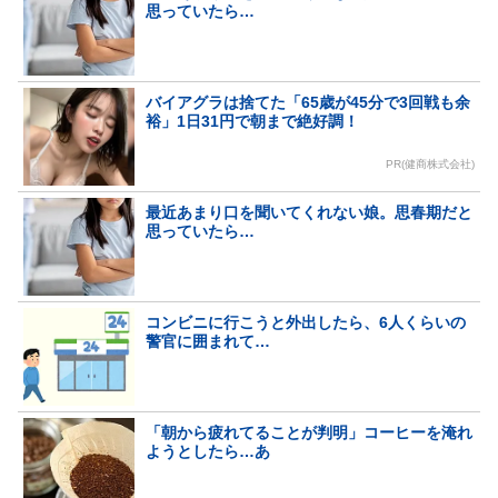
思っていたら…
バイアグラは捨てた「65歳が45分で3回戦も余
裕」1日31円で朝まで絶好調！
PR(健商株式会社)
最近あまり口を聞いてくれない娘。思春期だと
思っていたら…
コンビニに行こうと外出したら、6人くらいの
警官に囲まれて…
「朝から疲れてることが判明」コーヒーを淹れ
ようとしたら…あ