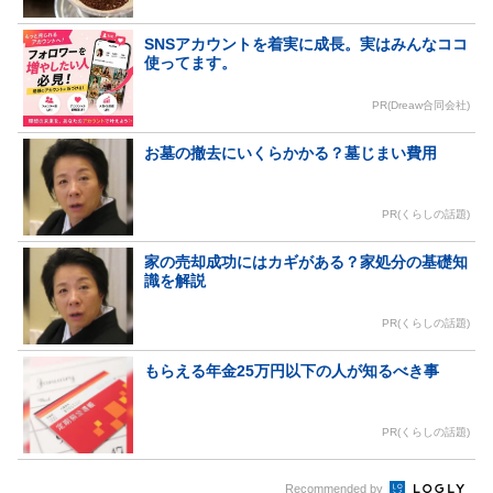
SNSアカウントを着実に成長。実はみんなココ
使ってます。
PR(Dreaw合同会社)
お墓の撤去にいくらかかる？墓じまい費用
PR(くらしの話題)
家の売却成功にはカギがある？家処分の基礎知
識を解説
PR(くらしの話題)
もらえる年金25万円以下の人が知るべき事
PR(くらしの話題)
Recommended by