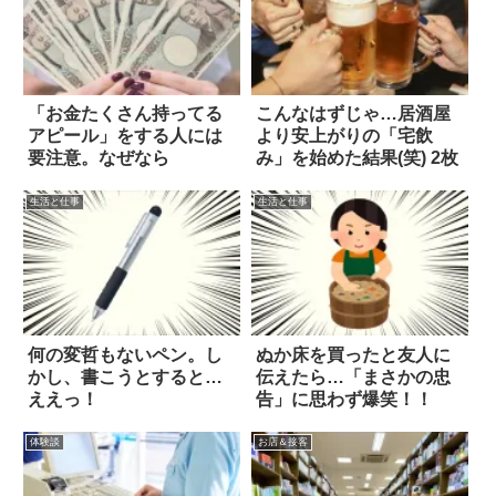
「お金たくさん持ってる
こんなはずじゃ…居酒屋
アピール」をする人には
より安上がりの「宅飲
要注意。なぜなら
み」を始めた結果(笑) 2枚
生活と仕事
生活と仕事
何の変哲もないペン。し
ぬか床を買ったと友人に
かし、書こうとすると…
伝えたら…「まさかの忠
ええっ！
告」に思わず爆笑！！
体験談
お店＆接客