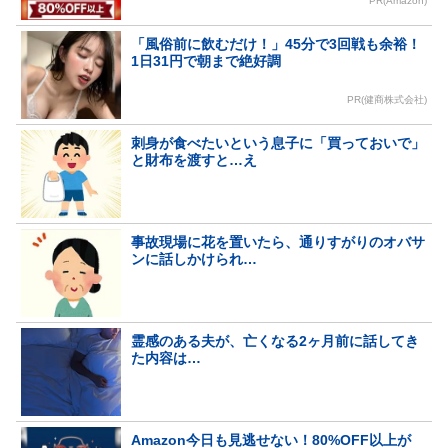
PR(Amazon)
「風俗前に飲むだけ！」45分で3回戦も余裕！
1日31円で朝まで絶好調
PR(健商株式会社)
刺身が食べたいという息子に「買っておいで」
と財布を渡すと…え
事故現場に花を置いたら、通りすがりのオバサ
ンに話しかけられ…
霊感のある夫が、亡くなる2ヶ月前に話してき
た内容は…
Amazon今日も見逃せない！80%OFF以上が