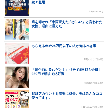
続々登場
PR(Amazon)
肩を叩かれ「車両変えた方がいい」と言われた
女性。理由に震えた
もらえる年金25万円以下の人が知るべき事
PR(くらしの話題)
「風俗前に飲むだけ！」45分で3回戦も余裕！
980円で朝まで絶好調
PR(健商株式会社)
SNSアカウントを着実に成長。実はみんなココ
使ってます。
PR(Dreaw合同会社)