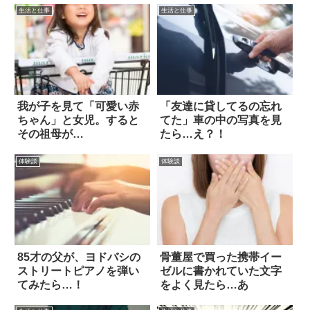
生活と仕事
生活と仕事
我が子を見て「可愛い赤
「友達に貸してるの忘れ
ちゃん」と女児。すると
てた」車の中の写真を見
その祖母が…
たら…え？！
体験談
体験談
85才の父が、ヨドバシの
骨董屋で買った携帯イー
ストリートピアノを弾い
ゼルに書かれていた文字
てみたら…！
をよく見たら…あ