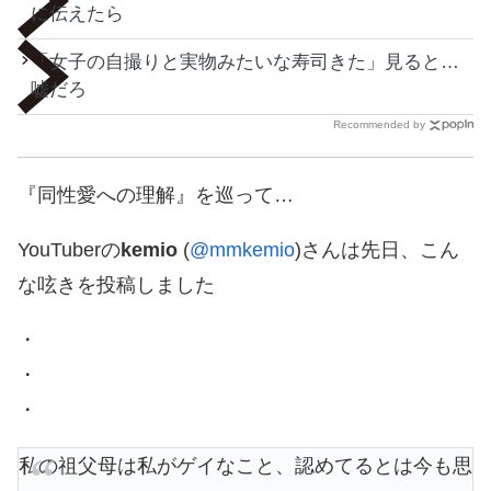
に伝えたら
「女子の自撮りと実物みたいな寿司きた」見ると…
嘘だろ
Recommended by
『同性愛への理解』を巡って…
YouTuberの
kemio
(
@mmkemio
)さんは先日、こん
な呟きを投稿しました
・
・
・
私の祖父母は私がゲイなこと、認めてるとは今も思