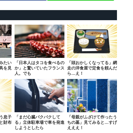
みたい
「日本人はタコを食べるの
「頭おかしくなってる」網
具を見
か」と驚いていたフランス
走の洋食屋で定食を頼んだ
人。でも
ら…え！
う息子
「まだ心臓バクバクして
「母親がふざけて作ったう
と財布
る」立体駐車場で車を発進
ちの墓」見てみると…すげ
しようとしたら
えええ！