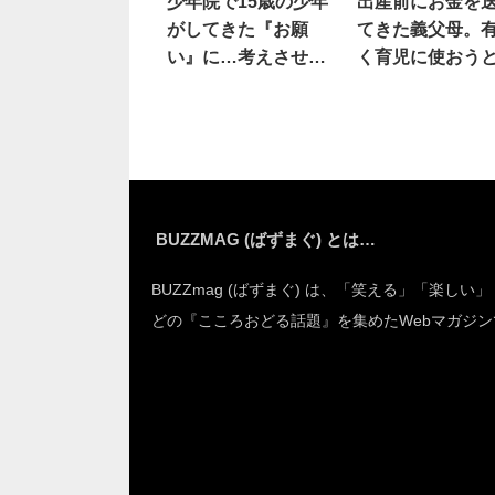
少年院で15歳の少年
出産前にお金を
がしてきた『お願
てきた義父母。
い』に…考えさせら
く育児に使おう
れる
たら
BUZZMAG (ばずまぐ) とは…
BUZZmag (ばずまぐ) は、「笑える」「楽しい
どの『こころおどる話題』を集めたWebマガジン