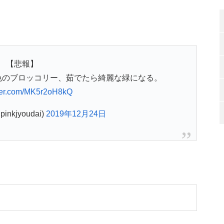
【悲報】
色のブロッコリー、茹でたら綺麗な緑になる。
tter.com/MK5r2oH8kQ
nkjyoudai)
2019年12月24日