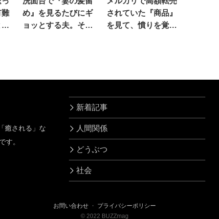
送っ
洗面台で『妻の髪留
メルカリで高額転売
有難
め』を見るたびにギ
されていた『商品』
とし
ョッとする夫。その
を見て、憤りを覚え
理由は…！
た訳は
新着記事
」「癒される」な
人間関係
です。
どうぶつ
社会
お問い合わせ
・
プライバシーポリシー
©
2022
BUZZmag