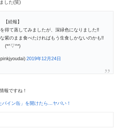
した(笑)
【続報】
を得て蒸してみましたが、深緑色になりました!!
な紫のまま食べたければもう生食しかないのかも!!
(*^▽^*)
nkjyoudai)
2019年12月24日
情報ですね！
たパイン缶」を開けたら…ヤバい！