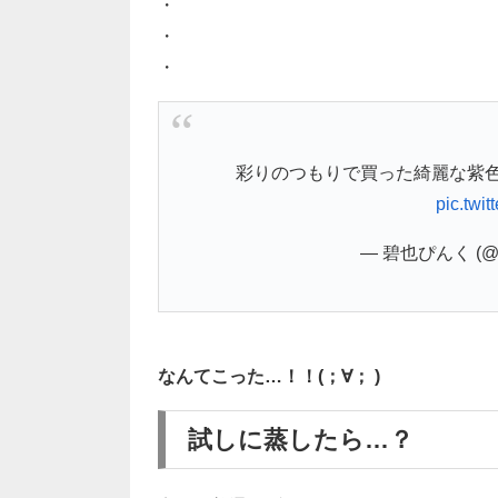
・
・
・
彩りのつもりで買った綺麗な紫
pic.twi
— 碧也ぴんく (@pi
なんてこった…！！(；∀； )
試しに蒸したら…？