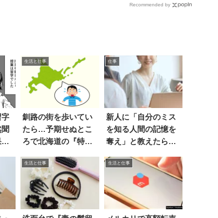
Recommended by
生活と仕事
仕事
習字
釧路の街を歩いてい
新人に「自分のミス
然聞
たら…予期せぬとこ
を知る人間の記憶を
果…
ろで北海道の『特産
奪え」と教えたら…
物』を発見！？
あ
生活と仕事
生活と仕事