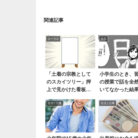
関連記事
ローカル
作品
「土着の宗教として
小学生のとき、
のスカイツリー」押
の授業で話を全
上で見かけた看板が
いてなかった結
コチラ
花丸を貰った(笑)
生活と仕事
生活と仕事