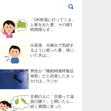
「OK牧場に行ってくる」
と家を出た妻。その後3
時間帰らず…
出産後、分娩台で気絶す
るように眠った妻。傍に
いた夫は…
男性が『睡眠時無呼吸症
候群』だと自覚したきっ
かけは…マジか
京都の人に「京都って滋
賀の隣？」と聞いたら…
続く展開に笑った