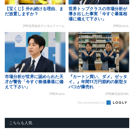
【宝くじ】外れ続ける理由、ま
世界トップクラスの市場分析が
だ放置しますか？
導き出した事実「今すぐ暴落相
場に備えて下さい」
[PR]合同会社デジタルファーム
[PR]Acoco.
市場分析が世界に認められた天
『カートン買い、ダメ。ゼッタ
才が警告「今すぐ株価暴落に備
イ。』年間11万円節約の新型タ
えて下さい」
バコが爆売れ
[PR]Acoco.
[PR]株式会社HAL
Recommended by
こちらも人気