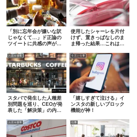
「別に忘年会が嫌いな訳
使用したシャーレを片付
じゃなくて…」ド正論の
けず、置きっぱなしのま
ツイートに共感の声が集
ま帰った結果…これは恥
まる
ずかしい(笑)
お店＆接客
生活と仕事
スタバで発生した人種差
「嬉しすぎて泣ける」イ
別問題を巡り、CEOが発
ンスタの新しいブロック
表した「解決策」の内容
機能が神！
に驚きの声
お店＆接客
仕事