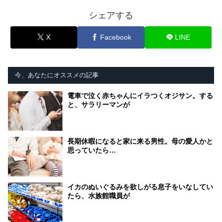
シェアする
X
Facebook
LINE
今、あなたにオススメの記事
電車で泣く赤ちゃんにイラつくオジサン。する
と、サラリーマンが
長期休暇になると家に来る男性。母の愛人かと
思っていたら…
イカのぬいぐるみを欲しがる息子をいなしてい
たら、水族館職員が