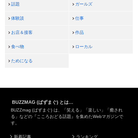
話題
ガールズ
体験談
仕事
お店＆接客
作品
食べ物
ローカル
ためになる
BUZZMAG (ばずまぐ) とは…
BUZZmag (ばずまぐ) は、「笑える」「楽しい」「癒され
る」などの『こころおどる話題』を集めたWebマガジンで
す。
新着記事
ランキング