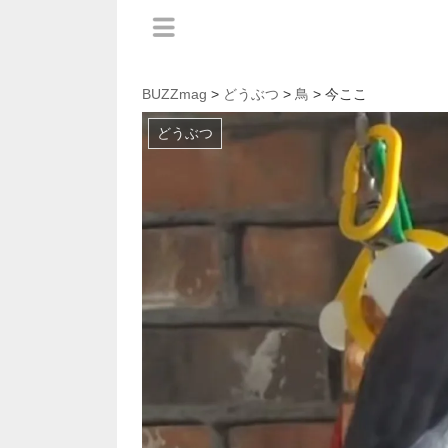
BUZZmag
>
どうぶつ
>
鳥
> 今ここ
どうぶつ