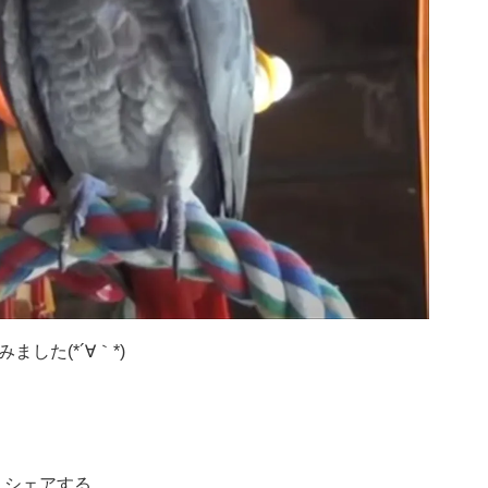
した(*´∀｀*)
シェアする