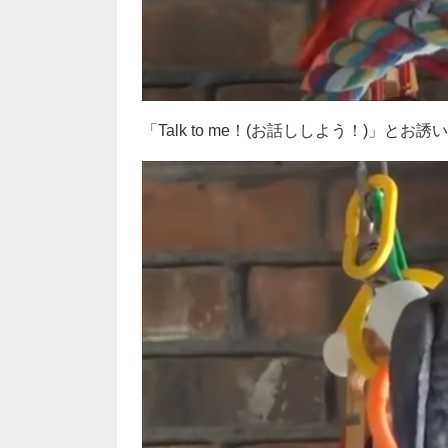
「Talk to me！(お話ししよう！)」とお