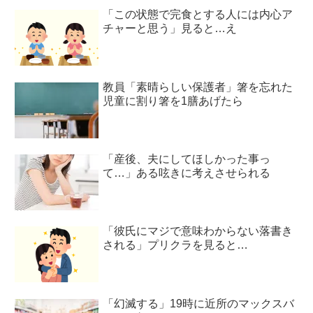
「この状態で完食とする人には内心ア
チャーと思う」見ると…え
教員「素晴らしい保護者」箸を忘れた
児童に割り箸を1膳あげたら
「産後、夫にしてほしかった事っ
て…」ある呟きに考えさせられる
「彼氏にマジで意味わからない落書き
される」プリクラを見ると…
「幻滅する」19時に近所のマックスバ