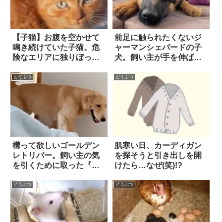
【子猫】お腹を空かせて
前足に触られたくないジ
鳴き続けていた子猫。危
ャーマンシェパードの子
険なエリアに独りぼっち
犬。飼い主が手を伸ばす
で佇んでいた彼女に、つ
と…せいいっぱいに抗
いに救いの手が差し伸べ
議！
どうぶつ
どうぶつ
られた！
構って欲しいゴールデン
肌寒い日、カーディガン
レトリバー。飼い主の気
を探そうと引き出しを開
を引くために取った『行
けたら…なぜ(笑)!?
動』が…賢すぎる！！
どうぶつ
どうぶつ