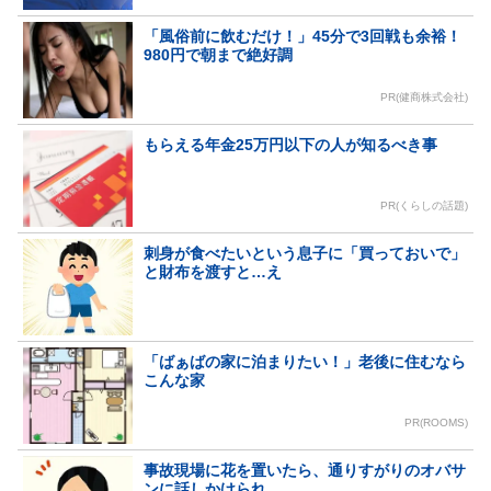
「風俗前に飲むだけ！」45分で3回戦も余裕！
980円で朝まで絶好調
PR(健商株式会社)
もらえる年金25万円以下の人が知るべき事
PR(くらしの話題)
刺身が食べたいという息子に「買っておいで」
と財布を渡すと…え
「ばぁばの家に泊まりたい！」老後に住むなら
こんな家
PR(ROOMS)
事故現場に花を置いたら、通りすがりのオバサ
ンに話しかけられ…