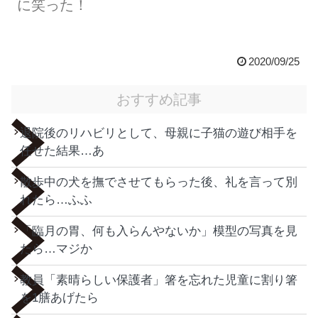
に笑った！
2020/09/25
おすすめ記事
退院後のリハビリとして、母親に子猫の遊び相手を
任せた結果…あ
散歩中の犬を撫でさせてもらった後、礼を言って別
れたら…ふふ
「臨月の胃、何も入らんやないか」模型の写真を見
たら…マジか
教員「素晴らしい保護者」箸を忘れた児童に割り箸
を1膳あげたら