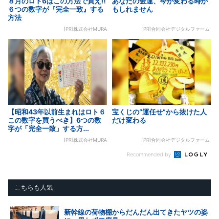
８月のロト6はこの方法で買え!!
あなたの金運、今が変わる時か
６つの数字が『完全一致』する
もしれません
方法
[PR]株式会社MURA
[PR]合同会社デジタルファーム
【昭和43年以前生まれはロト６
宝くじの“運任せ”から抜けた人
この数字を買うべき】6つの数
だけ変わる
字が「完全一致」する方...
[PR]株式会社MURA
[PR]合同会社デジタルファーム
Recommended by
こちらも人気
新幹線の荷物棚からだんだん出てきたヤツの姿