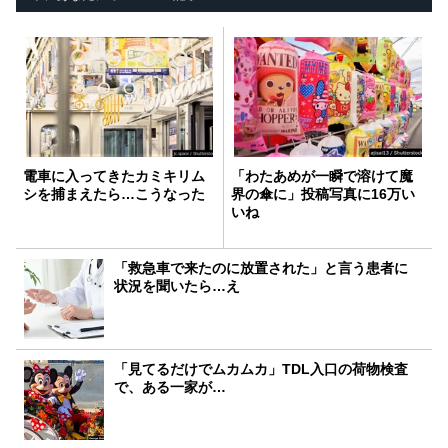
電車に入ってきたカミキリム
「わたあめが一瞬で溶けて魔
シを捕まえたら…こうなった
界の傘に」投稿写真に16万い
いね
「救急車で来たのに放置された」と言う患者に
状況を聞いたら…え
「見てるだけでムカムカ」TDL入口の荷物検査
で、ある一家が…