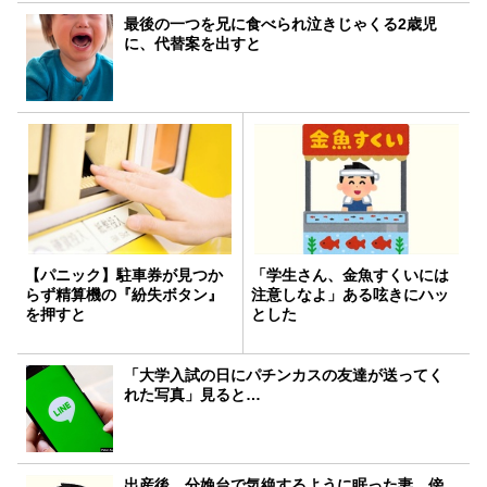
最後の一つを兄に食べられ泣きじゃくる2歳児
に、代替案を出すと
【パニック】駐車券が見つか
「学生さん、金魚すくいには
らず精算機の『紛失ボタン』
注意しなよ」ある呟きにハッ
を押すと
とした
「大学入試の日にパチンカスの友達が送ってく
れた写真」見ると…
出産後、分娩台で気絶するように眠った妻。傍