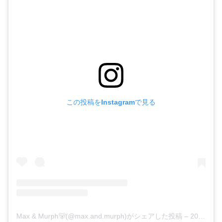
この投稿をInstagramで見る
Max & Murph🐻(@max.and.murph)がシェアした投稿
–
2020年 8月月14日午前8時24分PDT