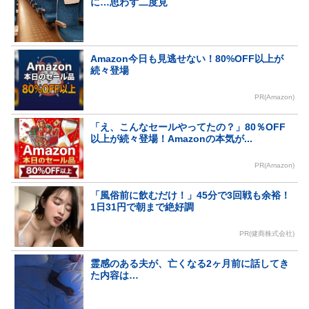
に…思わず二度見
Amazon今日も見逃せない！80%OFF以上が
続々登場
PR(Amazon)
「え、こんなセールやってたの？」80％OFF
以上が続々登場！Amazonの本気が...
PR(Amazon)
「風俗前に飲むだけ！」45分で3回戦も余裕！
1日31円で朝まで絶好調
PR(健商株式会社)
霊感のある夫が、亡くなる2ヶ月前に話してき
た内容は…