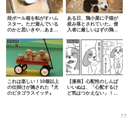
段ボール箱を転がすハム
ある日、鶏小屋に子猫が
スター。ただ遊んでいる
産み落とされていた。侵
のかと思いきや…あまり
入者に厳しいはずの鶏
の『知能犯』ぶりに驚
は… 10枚
愕！
どうぶつ
どうぶつ
これは楽しい！10個以上
【漫画】心配性のしんぱ
の仕掛けが施された『犬
いいぬは、「心配するけ
のピタゴラスイッチ』
ど気はつかえない」！？
2枚