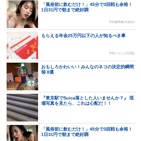
「風俗前に飲むだけ！」45分で3回戦も余裕！
1日31円で朝まで絶好調
PR(健商株式会社)
もらえる年金25万円以下の人が知るべき事
PR(くらしの話題)
おもしろかわいい！みんなのネコの決定的瞬間
⑭ 8選
『東京駅でSuica落とした人いませんか？』 現
場写真を見たら、これは心配だ！！
「風俗前に飲むだけ！」45分で3回戦も余裕！
1日31円で朝まで絶好調