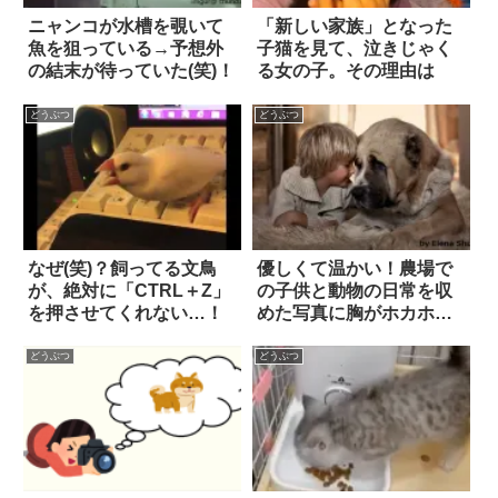
ニャンコが水槽を覗いて
「新しい家族」となった
魚を狙っている→予想外
子猫を見て、泣きじゃく
の結末が待っていた(笑)！
る女の子。その理由は
どうぶつ
どうぶつ
なぜ(笑)？飼ってる文鳥
優しくて温かい！農場で
が、絶対に「CTRL＋Z」
の子供と動物の日常を収
を押させてくれない…！
めた写真に胸がホカホカ
18枚
どうぶつ
どうぶつ