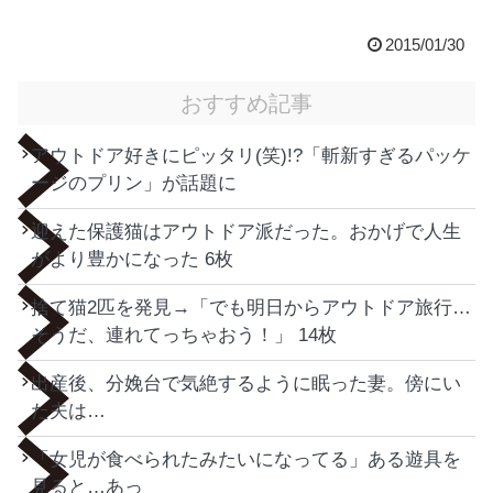
2015/01/30
おすすめ記事
アウトドア好きにピッタリ(笑)!?「斬新すぎるパッケ
ージのプリン」が話題に
迎えた保護猫はアウトドア派だった。おかげで人生
がより豊かになった 6枚
捨て猫2匹を発見→「でも明日からアウトドア旅行…
そうだ、連れてっちゃおう！」 14枚
出産後、分娩台で気絶するように眠った妻。傍にい
た夫は…
「女児が食べられたみたいになってる」ある遊具を
見ると…あっ