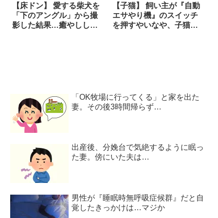
【床ドン】 愛する柴犬を
【子猫】 飼い主が『自動
「下のアングル」から撮
エサやり機』のスイッチ
影した結果…癒やししか
を押すやいなや、子猫が2
ないベストショットが生
階から降りてきて…はえ
まれてしまった！！
えええええ！！
「OK牧場に行ってくる」と家を出た
妻。その後3時間帰らず…
出産後、分娩台で気絶するように眠っ
た妻。傍にいた夫は…
男性が『睡眠時無呼吸症候群』だと自
覚したきっかけは…マジか