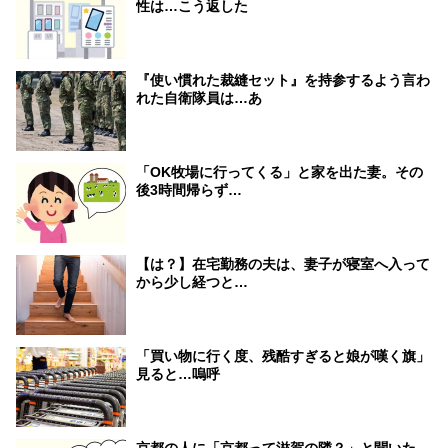
性は…こう返した
『使い慣れた裁縫セット』を持参するよう言わ
れた自衛隊員は…あ
「OK牧場に行ってくる」と家を出た妻。その
後3時間帰らず…
【は？】在宅勤務の夫は、妻子が寝室へ入って
から少し経つと…
「買い物に行く度、残酷すぎると娘が嘆く旗」
見ると…嗚呼