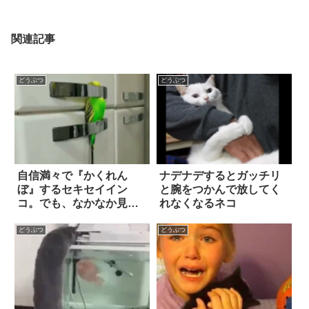
関連記事
どうぶつ
どうぶつ
自信満々で『かくれん
ナデナデするとガッチリ
ぼ』するセキセイイン
と腕をつかんで放してく
コ。でも、なかなか見つ
れなくなるネコ
けてもらえず寂しくなっ
て…？
どうぶつ
どうぶつ