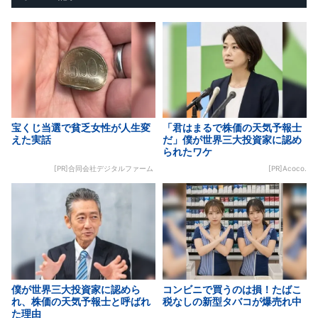
宝くじ当選で貧乏女性が人生変
「君はまるで株価の天気予報士
えた実話
だ」僕が世界三大投資家に認め
られたワケ
[PR]合同会社デジタルファーム
[PR]Acoco.
僕が世界三大投資家に認めら
コンビニで買うのは損！たばこ
れ、株価の天気予報士と呼ばれ
税なしの新型タバコが爆売れ中
た理由