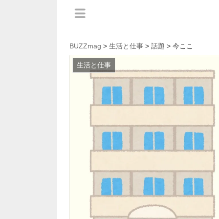
BUZZmag
>
生活と仕事
>
話題
> 今ここ
生活と仕事