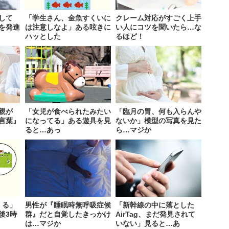
して
「学生さん、金魚すくいに
クレーム対応がすごく上手
を発進
は注意しなよ」ある呟きに
い人にコツを聞いたら…な
ハッとした
るほど！
親が
「女児が食べられたみたい
「臨月の胃、何も入らんや
言葉』
になってる」ある遊具を見
ないか」模型の写真を見た
ると…あっ
ら…マジか
くる」
男性が『睡眠時無呼吸症候
「新幹線の中に落とした
後3時
群』だと自覚したきっかけ
AirTag、まだ発見されて
は…マジか
いない」見ると…あ