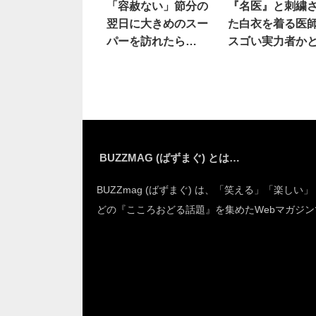
「容赦ない」節分の
『名医』と刺繍
翌日に大きめのスー
た白衣を着る医
パーを訪れたら…
スゴい実力者か
ってたら…
BUZZMAG (ばずまぐ) とは…
BUZZmag (ばずまぐ) は、「笑える」「楽しい
どの『こころおどる話題』を集めたWebマガジン