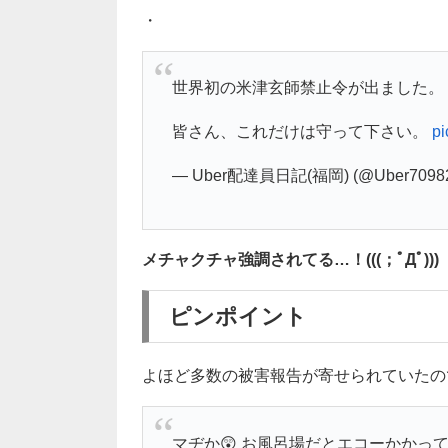
・
世界初の米津玄師禁止令が出ました。
皆さん、これだけは守って下さい。
p
— Uber配達員日記(福岡) (@Uber7098
メチャクチャ強調されてる…！(((；ﾟДﾟ)))
ピンポイント
よほど多数の被害報告が寄せられていたの
マヂか😲 お風呂場だとエコーかかって