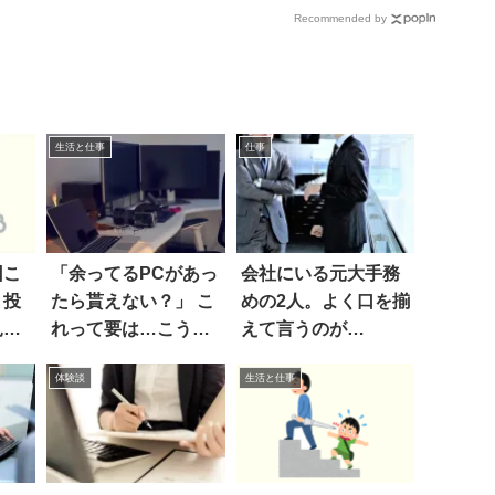
Recommended by
生活と仕事
仕事
回こ
「余ってるPCがあっ
会社にいる元大手務
」投
たら貰えない？」 こ
めの2人。よく口を揃
見て
れって要は…こうい
えて言うのが…
うこと！
体験談
生活と仕事