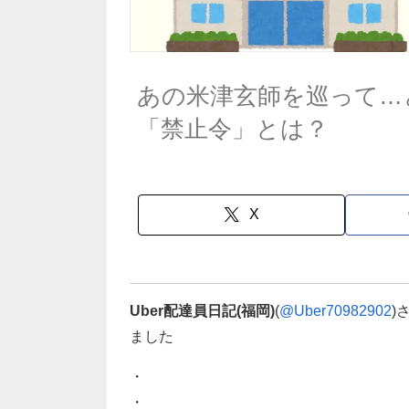
あの米津玄師を巡って…
「禁止令」とは？
X
Uber配達員日記(福岡)
(
@Uber70982902
)
ました
・
・