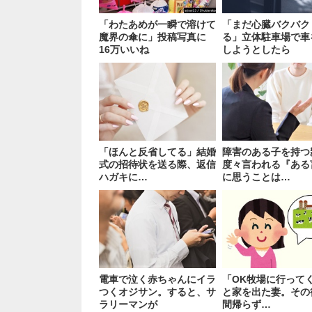
「わたあめが一瞬で溶けて
「まだ心臓バクバク
魔界の傘に」投稿写真に
る」立体駐車場で車
16万いいね
しようとしたら
「ほんと反省してる」結婚
障害のある子を持つ
式の招待状を送る際、返信
度々言われる『ある
ハガキに…
に思うことは…
電車で泣く赤ちゃんにイラ
「OK牧場に行って
つくオジサン。すると、サ
と家を出た妻。その
ラリーマンが
間帰らず…