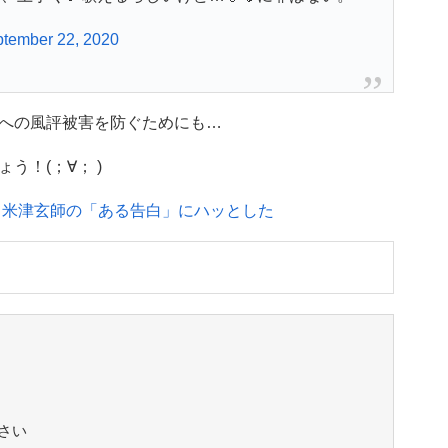
tember 22, 2020
への風評被害を防ぐためにも…
！(；∀； )
 米津玄師の「ある告白」にハッとした
さい