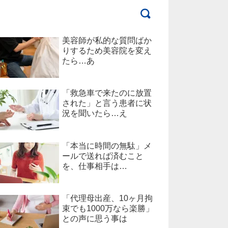
美容師が私的な質問ばか
りするため美容院を変え
たら…あ
「救急車で来たのに放置
された」と言う患者に状
況を聞いたら…え
「本当に時間の無駄」メ
ールで送れば済むこと
を、仕事相手は…
「代理母出産、10ヶ月拘
束でも1000万なら楽勝」
との声に思う事は