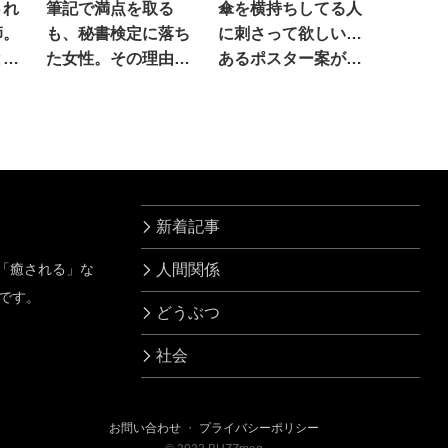
され
筆記で満点を取る
傘を横持ちしてる人
師。
も、秘書検定に落ち
に刺さって欲しい…
と思
た女性。その理由
あるポスター案が話
が…衝撃的すぎた！
題に
新着記事
」「癒される」な
人間関係
です。
どうぶつ
社会
お問い合わせ
・
プライバシーポリシー