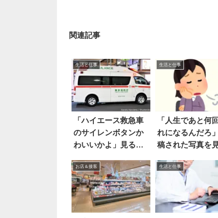
関連記事
生活と仕事
生活と仕事
「ハイエース救急車
「人生であと何
のサイレンボタンか
れになるんだろ
わいいかよ」見る
稿された写真を
と…
頷いた
お店＆接客
生活と仕事